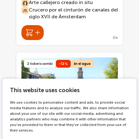
Arte callejero creado in situ
Crucero por el cinturón de canales del
siglo XVII de Ámsterdam
De
2 tickets combi
-12 %
En el agua
This website uses cookies
We use cookies to personalise content and ads, to provide social
media features and to analyse our traffic. We also share information
about your use of our site with our social media, advertising and
analytics partners who may combine it with other information that
2342 reservas
2.5 horas
you’ve provided to them or that they’ve collected from your use of
their services.
Museo Moco+ Crucero por el