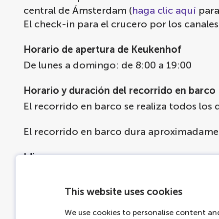
central de Ámsterdam (
haga clic aquí
para
El check-in para el crucero por los canales 
Horario de apertura de Keukenhof
De lunes a domingo: de 8:00 a 19:00
Horario y duración del recorrido en barco
El recorrido en barco se realiza todos los 
El recorrido en barco dura aproximadame
Idiomas
La audioguía del autobús está disponible en
griego, polaco, ruso, japonés, chino, árab
This website uses cookies
La audioguía del barco está disponible en n
polaco, tailandés, indonesio, ruso, coreano
We use cookies to personalise content and