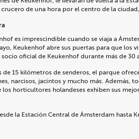
dines de Keukenhof, le llevarán de vuelta a la E
crucero de una hora por el centro de la ciudad
ra
enhof es imprescindible cuando se viaja a Áms
, Keukenhof abre sus puertas para que los vis
o socio oficial de Keukenhof durante más de 30 
s de 15 kilómetros de senderos, el parque ofre
anes, narcisos, jacintos y mucho más. Además, t
e los horticultores holandeses exhiben sus mejore
á desde la Estación Central de Ámsterdam hasta