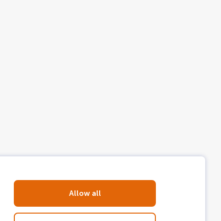
taliano, portugués, catalán, turco,
Allow all
liano, portugués, catalán, turco,