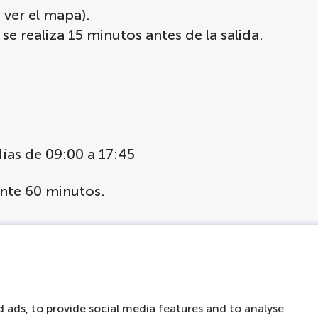
 ver el mapa).
se realiza 15 minutos antes de la salida.
días de 09:00 a 17:45
nte 60 minutos.
 inglés, neerlandés, alemán, francés, español, i
e y hebreo.
eerlandés, inglés, alemán, francés, español, ita
, japonés, chino, árabe, hebreo e hindi.
 ads, to provide social media features and to analyse