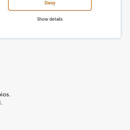
Deny
Show details
parcamiento
aquí
.
ios.
l
.