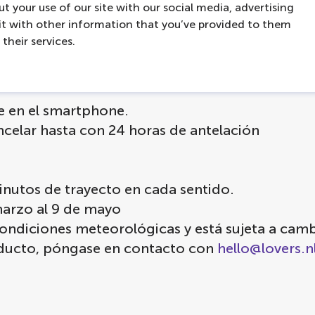
t your use of our site with our social media, advertising
t with other information that you’ve provided to them
their services.
n de una tarifa especial. Reserve su plaza de a
te en el smartphone.
celar hasta con 24 horas de antelación
inutos de trayecto en cada sentido.
marzo al 9 de mayo
condiciones meteorológicas y está sujeta a camb
roducto, póngase en contacto con
hello@lovers.n