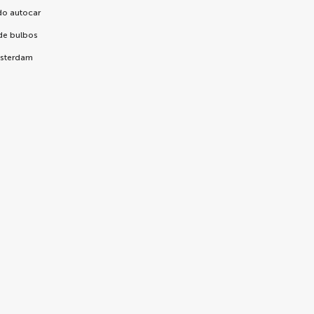
do autocar
 de bulbos
msterdam