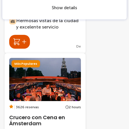
deslizas por la ciudad
Show details
Disfruta de un rato en el agua
bajo el cielo nocturno
Hermosas vistas de la ciudad
y excelente servicio
De
Más Populares
3626 reservas
2 hours
Crucero con Cena en
Ámsterdam