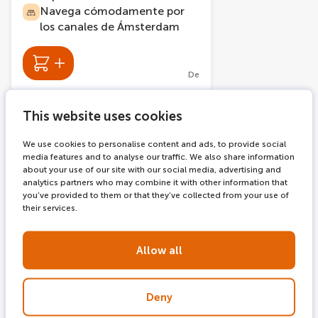
Navega cómodamente por
los canales de Ámsterdam
De
This website uses cookies
-9 %
We use cookies to personalise content and ads, to provide social
media features and to analyse our traffic. We also share information
about your use of our site with our social media, advertising and
analytics partners who may combine it with other information that
you’ve provided to them or that they’ve collected from your use of
their services.
3131 reservas
90 minutes
Crucero con vino y queso
Allow all
en Ámsterdam
Degusta deliciosos vinos y
Deny
quesos locales mientras te