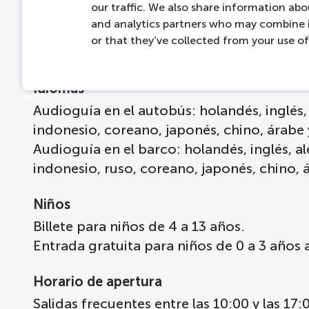
our traffic. We also share information abou
24 horas de acceso ilimitado a los autobu
and analytics partners who may combine i
Audioguía disponible en 18 idiomas
or that they’ve collected from your use of 
Visita gratuita al World of Gassan
Idiomas
Audioguía en el autobús: holandés, inglés, 
indonesio, coreano, japonés, chino, árabe
Audioguía en el barco: holandés, inglés, al
indonesio, ruso, coreano, japonés, chino, 
Niños
Billete para niños de 4 a 13 años.
Entrada gratuita para niños de 0 a 3 años
Horario de apertura
Salidas frecuentes entre las 10:00 y las 17: