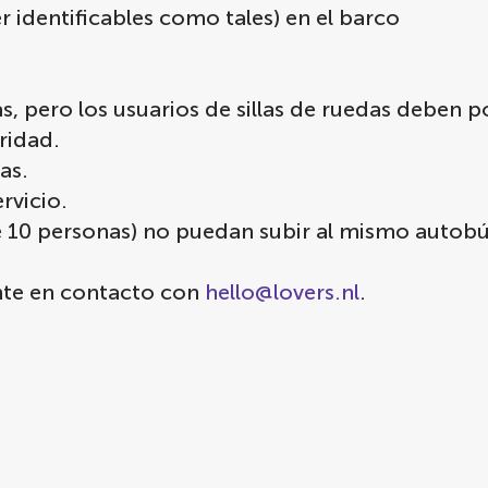
 identificables como tales) en el barco
as, pero los usuarios de sillas de ruedas deben p
ridad.
as.
rvicio.
e 10 personas) no puedan subir al mismo auto
onte en contacto con
hello@lovers.nl
.