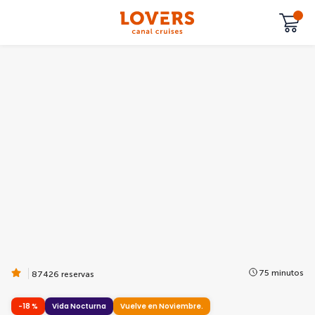
75 minutos
87426 reservas
-18 %
Vida Nocturna
Vuelve en Noviembre.