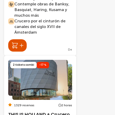
Contemple obras de Banksy,
Basquiat, Haring, Kusama y
muchos más
Crucero por el cinturón de
canales del siglo XVII de
Ámsterdam
De
2 tickets combi
-17 %
1329 reservas
2 horas
THIS IS HOLLAND + Crucero