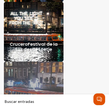
CruceroFestival de la
Luz desde Loetje
de
Light Festival
Buscar entradas
Crucero desde
Rijksmuseum