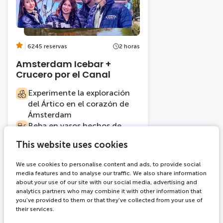
6245 reservas
2 horas
Amsterdam Icebar +
Crucero por el Canal
Experimente la exploración
del Ártico en el corazón de
Ámsterdam
Beba en vasos hechos de
hielo
This website uses cookies
Navegue por el anillo de
canales del siglo XVII de
We use cookies to personalise content and ads, to provide social
Ámsterdam
media features and to analyse our traffic. We also share information
about your use of our site with our social media, advertising and
analytics partners who may combine it with other information that
you’ve provided to them or that they’ve collected from your use of
De
their services.