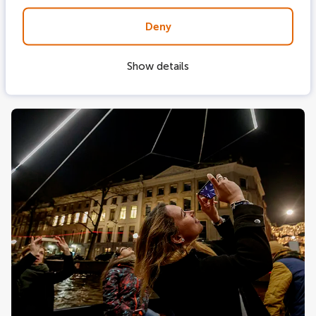
alquilar un barco en Ámsterdam a través de
groups@enticon.com
Deny
¿Todavía tiene preguntas sobre los cruceros por los
canales durante el Festival de la Luz de Ámsterdam?
Show details
Consulte nuestras preguntas frecuentes sobre el
Festival de la Luz de Ámsterdam.