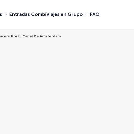
s
Entradas Combi
Viajes en Grupo
FAQ
ucero Por El Canal De Ámsterdam