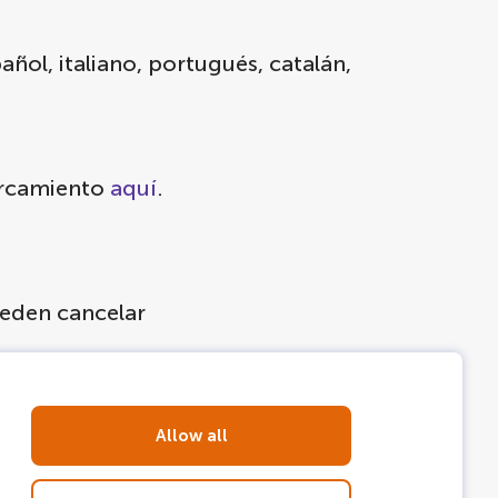
añol, italiano, portugués, catalán,
parcamiento
aquí
.
ueden cancelar
años no pueden acceder a la
Allow all