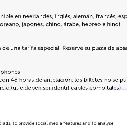
ible en neerlandés, inglés, alemán, francés, esp
coreano, japonés, chino, árabe, hebreo e hindi.
n de una tarifa especial. Reserve su plaza de a
rtphones
on 48 horas de antelación, los billetes no se p
icio (que deben ser identificables como tales)
e midan menos de 1 metro y los menores de 4 
 ads, to provide social media features and to analyse