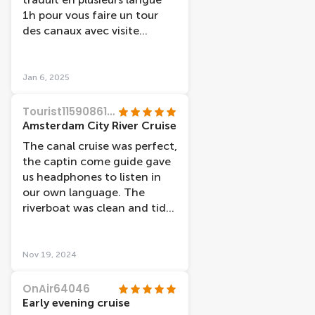
1h pour vous faire un tour
des canaux avec visite
guidée et indication sur les
différents
quartiers/monuments /
Jan 6, 2025
place/ marché /histoire /
musée de la ville etc Très
Tourist11590861736
bien pour découvrir une 1er
Amsterdam City River Cruise
fois en famille en amies en
The canal cruise was perfect,
couple cette croisière et très
the captin come guide gave
bien adapter
us headphones to listen in
our own language. The
riverboat was clean and tidy,
easy to walk on and off, it
was a nice day and we got
some beautiful pictures!! A
Nov 19, 2024
great end to a fantastic
tourist holiday!!
OnAir64046
Early evening cruise