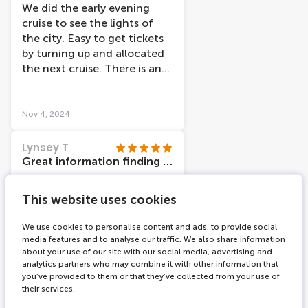
We did the early evening
cruise to see the lights of
the city. Easy to get tickets
by turning up and allocated
the next cruise. There is an
audio link that you can use,
but we decided to just sit
outside and watch the views.
Nov 4, 2024
An hour cruise which was
interesting and pretty.
Lynsey T
Great information finding cruise
We had an hour cruise
around the canals in
This website uses cookies
Amsterdam and learnt a lot
whilst doing it. We really
We use cookies to personalise content and ads, to provide social
media features and to analyse our traffic. We also share information
enjoyed every second. My
about your use of our site with our social media, advertising and
five year old didn’t want to
analytics partners who may combine it with other information that
get off. The captain was also
you’ve provided to them or that they’ve collected from your use of
very knowledgeable.
Oct 31, 2024
their services.