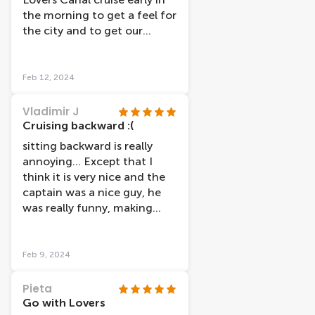
was (which I think is
the morning to get a feel for
reasonable).
the city and to get our
bearings The tour showed
the highlights of the city
and the comentry was good
Feb 12, 2024
Vladimir J
Cruising backward :(
sitting backward is really
annoying... Except that I
think it is very nice and the
captain was a nice guy, he
was really funny, making
jokes.
Feb 9, 2024
Pieta
Go with Lovers