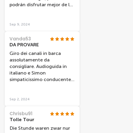
podrán disfrutar mejor de las
vistas.
Sep 9, 2024
Vanda53
DA PROVARE
Giro dei canali in barca
assolutamente da
consigliare. Audioguida in
italiano e Simon
simpaticissimo conducente
che comunque dava ulteriori
informazioni in inglese. La
durata è di un'ora ma ci è
Sep 2, 2024
dispiaciuto scendere!!
Chrisbu91
Tolle Tour
Die Stunde waren zwar nur