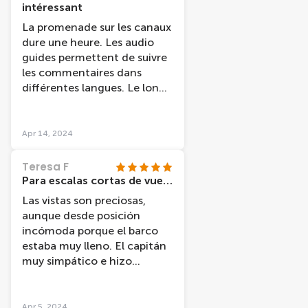
intéressant
La promenade sur les canaux
dure une heure. Les audio
guides permettent de suivre
les commentaires dans
différentes langues. Le long
de cette promenade fluviale,
nous découvrons l'histoire de
la ville et des monuments
Apr 14, 2024
"célèbres". Par contre, le
confort est rudimentaire.
Teresa F
Para escalas cortas de vuelo
Las vistas son preciosas,
aunque desde posición
incómoda porque el barco
estaba muy lleno. El capitán
muy simpático e hizo
agradable el viaje.
Apr 5, 2024