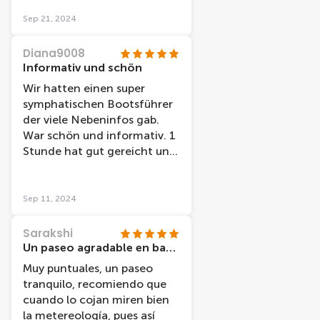
interest and tells the story
behind it.
Sep 21, 2024
Diana9008
Informativ und schön
Wir hatten einen super
symphatischen Bootsführer
der viele Nebeninfos gab.
War schön und informativ. 1
Stunde hat gut gereicht und
empfehlenswert. Gute Karte
erhalten für den Treffpunkt
und pünktlich, sowie sauber.
Sep 11, 2024
Sarakshi
Un paseo agradable en barco
Muy puntuales, un paseo
tranquilo, recomiendo que
cuando lo cojan miren bien
la metereología, pues así