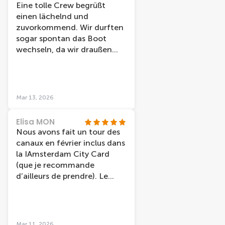
Eine tolle Crew begrüßt
einen lächelnd und
zuvorkommend. Wir durften
sogar spontan das Boot
wechseln, da wir draußen
sitzen wollten und nicht
jedes Boot hat dazu die
Möglichkeit. Die Station liegt
direkt am Bahnhof und ist
Mar 13, 2026
daher sehr zentral. Preis-
Leistung ist top.
Elisa MON
Nous avons fait un tour des
canaux en février inclus dans
la IAmsterdam City Card
(que je recommande
d’ailleurs de prendre). Le
guide était très gentil et très
drôle, ce qui a rendu la
balade encore plus agréable.
Nous avons eu la chance de
Mar 11, 2026