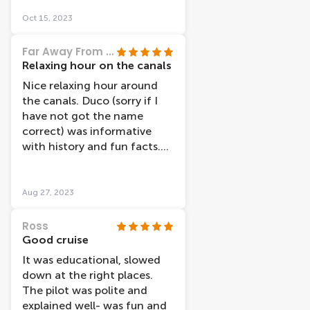
station. There are lots of
Oct 15, 2023
canal boat companies, but
we were more than happy
Far Away From Every Day
with Lovers as their boats
Relaxing hour on the canals
appear a lot more modern
Nice relaxing hour around
than many others we saw. I
the canals. Duco (sorry if I
would definitely recommend
have not got the name
the cruise and my teenage
correct) was informative
daughter said it was one of
with history and fun facts.
the nicest things we did
Would recommend.
when in Amsterdam.
Aug 27, 2023
Ross
Good cruise
It was educational, slowed
down at the right places.
The pilot was polite and
explained well- was fun and