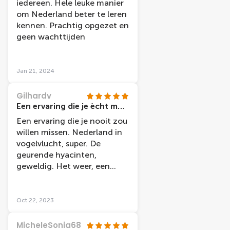
iedereen. Hele leuke manier
om Nederland beter te leren
kennen. Prachtig opgezet en
geen wachttijden
Jan 21, 2024
Gilhardv
Een ervaring die je ècht moet ondergaan.
Een ervaring die je nooit zou
willen missen. Nederland in
vogelvlucht, super. De
geurende hyacinten,
geweldig. Het weer, een
mooie ervaring. Peter Lussen
weet het heel goed uit te
leggen. Echt een Aanrader
Oct 22, 2023
voor een ieder die geen
engte, hoogte, diepte,
MicheleSonia68