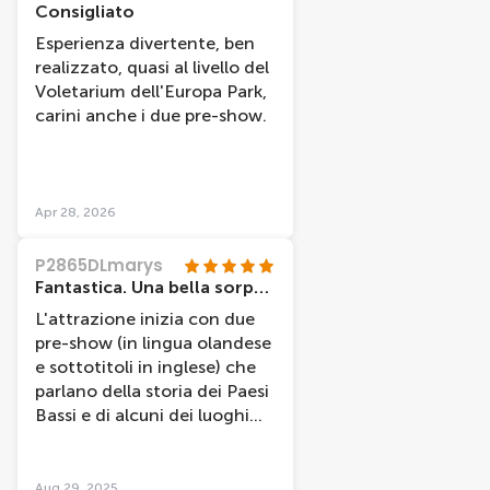
ruimte vrees heeft. Uitleg is
Consigliato
zeer helder en zeer
Esperienza divertente, ben
vriendelijk en grappig
realizzato, quasi al livello del
personeel.
Voletarium dell'Europa Park,
carini anche i due pre-show.
Apr 28, 2026
P2865DLmarys
Fantastica. Una bella sorpresa.
L'attrazione inizia con due
pre-show (in lingua olandese
e sottotitoli in inglese) che
parlano della storia dei Paesi
Bassi e di alcuni dei luoghi
che si vedono durante
l'esperienza di “volo virtuale”.
L'esperienza del volo in 5D è
Aug 29, 2025