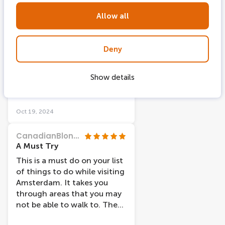
Marinel15
Allow all
Très bien
Petite balade bien
sympathique, est l’audio
Deny
était très bien fait rien à
redire. Le petit bar pour
Show details
attendre est très sympa aussi
avant d’accéder au bateau.
Oct 19, 2024
CanadianBlondie
A Must Try
This is a must do on your list
of things to do while visiting
Amsterdam. It takes you
through areas that you may
not be able to walk to. The
captain points out things of