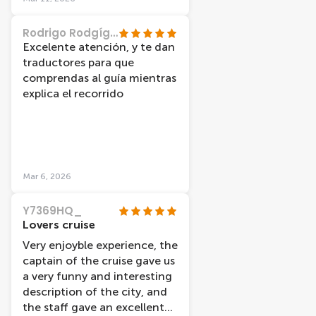
visiter les canaux sous un
magnifique ciel bleu, ce qui a
Rodrigo Rodgíguez
rendu l’expérience vraiment
Excelente atención, y te dan
magique.
traductores para que
comprendas al guía mientras
explica el recorrido
Mar 6, 2026
Y7369HQ_
Lovers cruise
Very enjoyble experience, the
captain of the cruise gave us
a very funny and interesting
description of the city, and
the staff gave an excellent