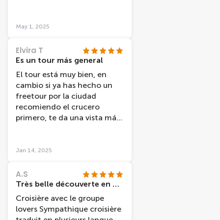
service.
May 1, 2025
Elvira T
Es un tour más general
El tour está muy bien, en
cambio si ya has hecho un
freetour por la ciudad
recomiendo el crucero
primero, te da una vista más
general, mi amiga y yo al
haber hecho antes el
freetour volvimos a ver sitios
Jan 14, 2025
en los que ya habíamos
estado.
A.S
Très belle découverte en péniche
Croisière avec le groupe
lovers Sympathique croisière
traduit en plusieurs langue