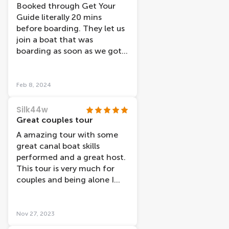
Booked through Get Your
Guide literally 20 mins
before boarding. They let us
join a boat that was
boarding as soon as we got
there, which was great, no
standing around as they
weren’t so busy. We took a
Feb 8, 2024
daytime trip and glad we did.
Maybe evening cruises would
Silk44w
be better in warmer months
Great couples tour
with open boats. The boat
A amazing tour with some
was modern, clean and
great canal boat skills
warm and no condensation
performed and a great host.
at all during any part of our
This tour is very much for
cruise. The headphones were
couples and being alone I
included and the audio
felt a little out of place.
commentary was
interesting. The captain also
Nov 27, 2023
added bits and pieces of