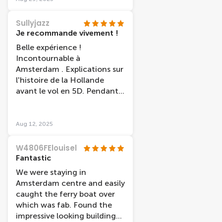
stata sorprendente WOW
(profumi, vento, acqua…):
Sullyjazz
meravigliosa (potrebbe
Je recommande vivement !
anche essere più
Belle expérience !
adrenalinica, ma capisco che
Incontournable à
non è un’attrazione di un
Amsterdam . Explications sur
parco a tema…). Il personale
l'histoire de la Hollande
è molto simpatico e cordiale.
avant le vol en 5D. Pendant
Si trova proprio a fianco
le vol, vous survolez les
dell’Adam Lookout,
différentes régions du pays
raggiungibile con traghetto
avec un réalisme sur le plan
Aug 12, 2025
gratuito da prendere dietro
des sensations: odeur de
Centraal Station. Consiglio
tulipes quand on survole les
W4806FElouisel
vivamente di fare questa
champs fleuris , sensations
Fantastic
esperienza.
d'eclaboussures quand on
We were staying in
survole les étendues d'eau.
Amsterdam centre and easily
caught the ferry boat over
which was fab. Found the
impressive looking building