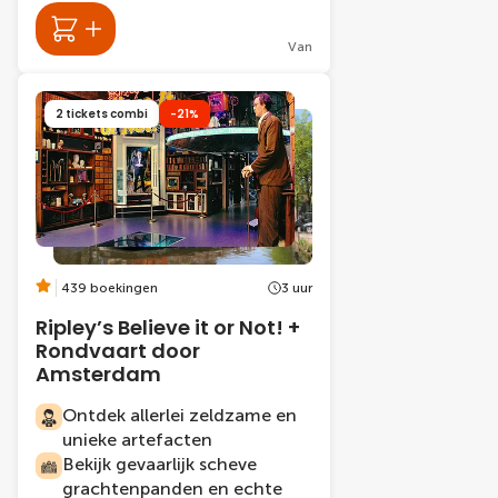
Van
2 tickets combi
-21%
439 boekingen
3 uur
Ripley’s Believe it or Not! +
Rondvaart door
Amsterdam
Ontdek allerlei zeldzame en
unieke artefacten
Bekijk gevaarlijk scheve
grachtenpanden en echte