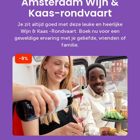
Amsterdam Wijn &
Kaas-rondvaart
Je zit altijd goed met deze leuke en heerlijke
Wijn & Kaas -Rondvaart. Boek nu voor een
geweldige ervaring met je geliefde, vrienden of
familie.
-9%