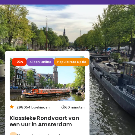
Populairste
Rondvaarten
Amsterdam
-23%
Alleen Online
Populairste Optie
298054 boekingen
60 minuten
Klassieke Rondvaart van
een Uur in Amsterdam