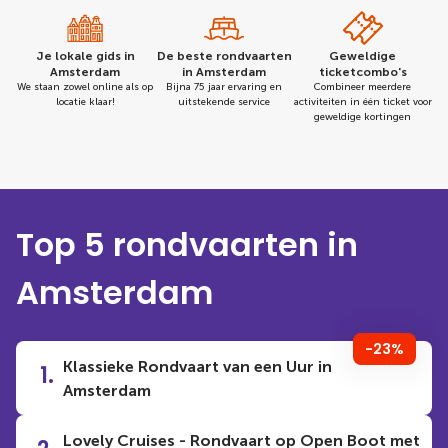
Je lokale gids in
De beste rondvaarten
Geweldige
Amsterdam
in Amsterdam
ticketcombo's
We staan zowel online als op
Bijna 75 jaar ervaring en
Combineer meerdere
locatie klaar!
uitstekende service
activiteiten in één ticket voor
geweldige kortingen
Top 5 rondvaarten in
Amsterdam
-23%
Klassieke Rondvaart van een Uur in
1.
Amsterdam
Lovely Cruises - Rondvaart op Open Boot met