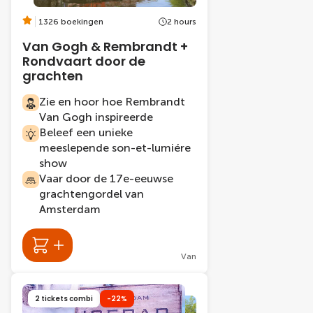
1326 boekingen
2 hours
Van Gogh & Rembrandt +
Rondvaart door de
grachten
Zie en hoor hoe Rembrandt
Van Gogh inspireerde
Beleef een unieke
meeslepende son-et-lumiére
show
Vaar door de 17e-eeuwse
grachtengordel van
Amsterdam
Van
2 tickets combi
-22%