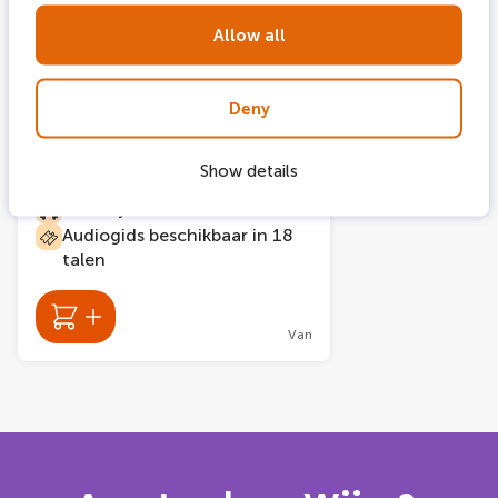
1535 boekingen
24-48 hours
Allow all
Hop on Hop off
Amsterdam Boot & Bus
Deny
24 of 48 uur onbeperkt
hoppen tussen boten en
bussen van City Sightseeing
Show details
Amsterdam
Tour bij Wereld van Gassan
Audiogids beschikbaar in 18
talen
Van