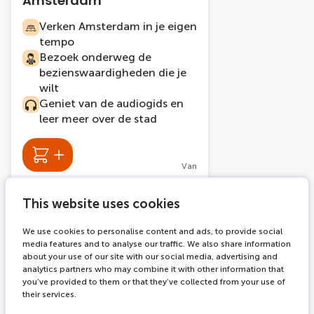
Amsterdam
Verken Amsterdam in je eigen
tempo
Bezoek onderweg de
bezienswaardigheden die je
wilt
Geniet van de audiogids en
leer meer over de stad
Van
This website uses cookies
2 tickets combi
-42%
We use cookies to personalise content and ads, to provide social
media features and to analyse our traffic. We also share information
about your use of our site with our social media, advertising and
analytics partners who may combine it with other information that
you’ve provided to them or that they’ve collected from your use of
their services.