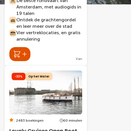
De beste rondvaart van
Amsterdam, met audiogids in
19 talen
Ontdek de grachtengordel
en leer meer over de stad
Vier vertreklocaties, en gratis
annulering
Van
-33%
Op het Water
2483 boekingen
60 minuten
Lovely Cruises Open Boot