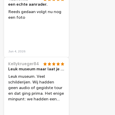
een echte aanrader.
Reeds gedaan volgt nu nog
een foto
Jun 4, 2026
Kellykrueger84
Leuk museum maar laat je grote tassen in je hotel achter
Leuk museum. Veel
schilderijen. Wij hadden
geen audio of gegidste tour
en dat ging prima. Het enige
minpunt: we hadden een
grote rugzak. Die moest
verderop in een locker in een