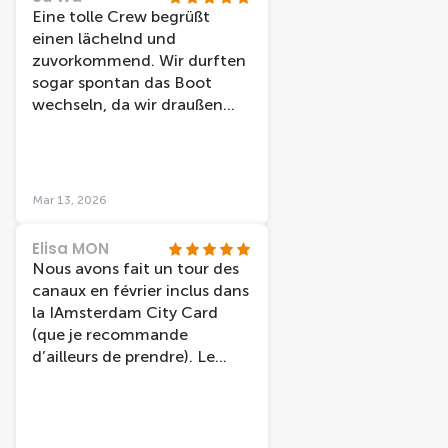
Eine tolle Crew begrüßt
einen lächelnd und
zuvorkommend. Wir durften
sogar spontan das Boot
wechseln, da wir draußen
sitzen wollten und nicht
jedes Boot hat dazu die
Möglichkeit. Die Station liegt
direkt am Bahnhof und ist
Mar 13, 2026
daher sehr zentral. Preis-
Leistung ist top.
Elisa MON
Nous avons fait un tour des
canaux en février inclus dans
la IAmsterdam City Card
(que je recommande
d’ailleurs de prendre). Le
guide était très gentil et très
drôle, ce qui a rendu la
balade encore plus agréable.
Nous avons eu la chance de