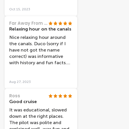
took the one from the
station. There are lots of
Oct 15, 2023
canal boat companies, but
we were more than happy
Far Away From Every Day
with Lovers as their boats
Relaxing hour on the canals
appear a lot more modern
Nice relaxing hour around
than many others we saw. I
the canals. Duco (sorry if I
would definitely recommend
have not got the name
the cruise and my teenage
correct) was informative
daughter said it was one of
with history and fun facts.
the nicest things we did
Would recommend.
when in Amsterdam.
Aug 27, 2023
Ross
Good cruise
It was educational, slowed
down at the right places.
The pilot was polite and
explained well- was fun and