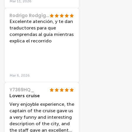
Mar 11, 2026
visiter les canaux sous un
magnifique ciel bleu, ce qui a
Rodrigo Rodgíguez
rendu l’expérience vraiment
Excelente atención, y te dan
magique.
traductores para que
comprendas al guía mientras
explica el recorrido
Mar 6, 2026
Y7369HQ_
Lovers cruise
Very enjoyble experience, the
captain of the cruise gave us
a very funny and interesting
description of the city, and
the staff gave an excellent