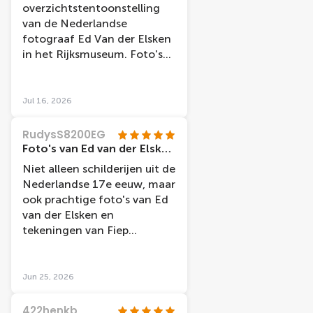
overzichtstentoonstelling
van de Nederlandse
fotograaf Ed Van der Elsken
in het Rijksmuseum. Foto's
uit zijn hele oeuvre en ook
diverse zeer interessante
filmfragmenten. Nog tot en
Jul 16, 2026
met 13 september 2026.
Ticket geeft ook recht op
RudysS8200EG
alle andere
Foto's van Ed van der Elsken en tekeningen van Fiep Westendorp
tentoonstellingen in het
Niet alleen schilderijen uit de
Rijksmuseum op dat
Nederlandse 17e eeuw, maar
moment. Het was niet te
ook prachtige foto's van Ed
druk, we waren er op een
van der Elsken en
dinsdag in juli.
tekeningen van Fiep
Westendorp. Bij Van der
Elsken leuke filmopnames.
Goede toelichting.
Jun 25, 2026
422henkb