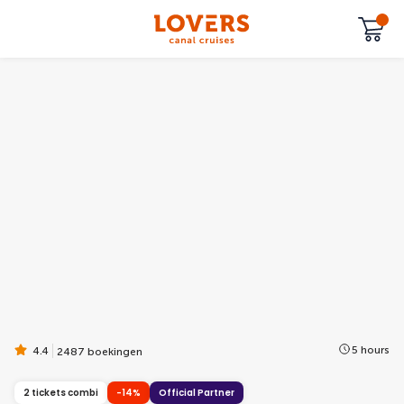
5 hours
4.4
2487 boekingen
2 tickets combi
-14%
Official Partner