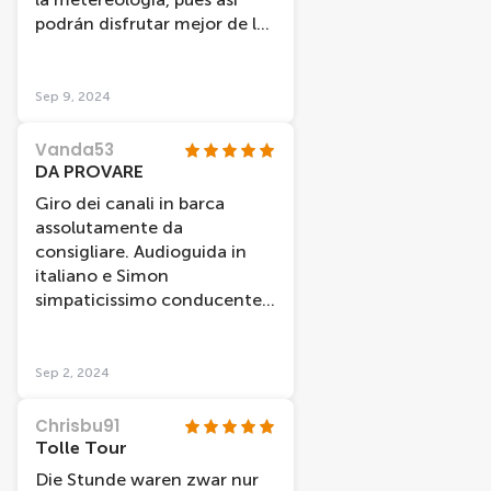
podrán disfrutar mejor de las
vistas.
Sep 9, 2024
Vanda53
DA PROVARE
Giro dei canali in barca
assolutamente da
consigliare. Audioguida in
italiano e Simon
simpaticissimo conducente
che comunque dava ulteriori
informazioni in inglese. La
durata è di un'ora ma ci è
Sep 2, 2024
dispiaciuto scendere!!
Chrisbu91
Tolle Tour
Die Stunde waren zwar nur