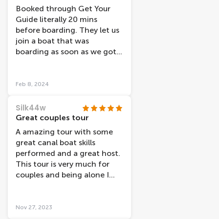
Booked through Get Your
Guide literally 20 mins
before boarding. They let us
join a boat that was
boarding as soon as we got
there, which was great, no
standing around as they
weren’t so busy. We took a
Feb 8, 2024
daytime trip and glad we did.
Maybe evening cruises would
Silk44w
be better in warmer months
Great couples tour
with open boats. The boat
A amazing tour with some
was modern, clean and
great canal boat skills
warm and no condensation
performed and a great host.
at all during any part of our
This tour is very much for
cruise. The headphones were
couples and being alone I
included and the audio
felt a little out of place.
commentary was
interesting. The captain also
Nov 27, 2023
added bits and pieces of