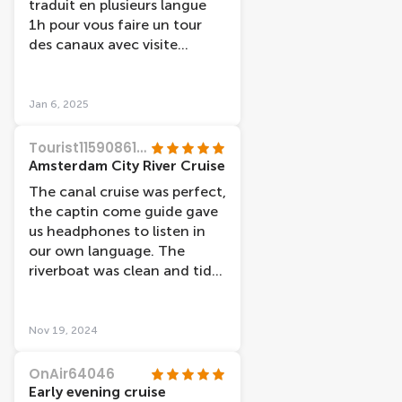
traduit en plusieurs langue
1h pour vous faire un tour
des canaux avec visite
guidée et indication sur les
différents
quartiers/monuments /
Jan 6, 2025
place/ marché /histoire /
musée de la ville etc Très
Tourist11590861736
bien pour découvrir une 1er
Amsterdam City River Cruise
fois en famille en amies en
The canal cruise was perfect,
couple cette croisière et très
the captin come guide gave
bien adapter
us headphones to listen in
our own language. The
riverboat was clean and tidy,
easy to walk on and off, it
was a nice day and we got
some beautiful pictures!! A
Nov 19, 2024
great end to a fantastic
tourist holiday!!
OnAir64046
Early evening cruise