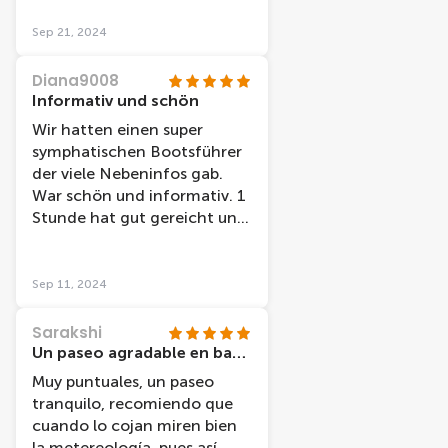
interest and tells the story
behind it.
Sep 21, 2024
Diana9008
Informativ und schön
Wir hatten einen super
symphatischen Bootsführer
der viele Nebeninfos gab.
War schön und informativ. 1
Stunde hat gut gereicht und
empfehlenswert. Gute Karte
erhalten für den Treffpunkt
und pünktlich, sowie sauber.
Sep 11, 2024
Sarakshi
Un paseo agradable en barco
Muy puntuales, un paseo
tranquilo, recomiendo que
cuando lo cojan miren bien
la metereología, pues así