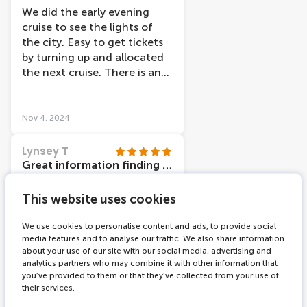
We did the early evening
cruise to see the lights of
the city. Easy to get tickets
by turning up and allocated
the next cruise. There is an
audio link that you can use,
but we decided to just sit
outside and watch the views.
Nov 4, 2024
An hour cruise which was
interesting and pretty.
Lynsey T
Great information finding cruise
We had an hour cruise
This website uses cookies
around the canals in
Amsterdam and learnt a lot
We use cookies to personalise content and ads, to provide social
whilst doing it. We really
media features and to analyse our traffic. We also share information
enjoyed every second. My
about your use of our site with our social media, advertising and
five year old didn’t want to
analytics partners who may combine it with other information that
get off. The captain was also
you’ve provided to them or that they’ve collected from your use of
their services.
very knowledgeable.
Oct 31, 2024