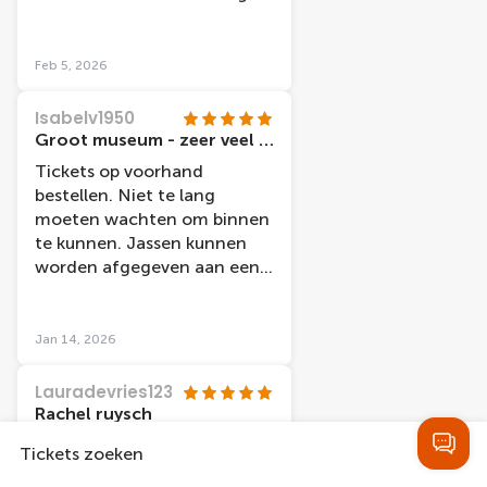
kunstwerken, een aanrader
voor bezoek aan Amsterdam.
Feb 5, 2026
Isabelv1950
Groot museum - zeer veel bezoekers
Tickets op voorhand
bestellen. Niet te lang
moeten wachten om binnen
te kunnen. Jassen kunnen
worden afgegeven aan een
gratis vestiare - daar wel wat
lange rij. We waren er in
december - kerstvakantie en
Jan 14, 2026
het was er ontzettend druk ,
echt heel druk daardoor
Lauradevries123
hebben we niet het hele
Rachel ruysch
museum kunnen bezoeken.
Ik vind Stilleven met
Tickets zoeken
We zullen nog eens moeten
bloemen in een glazen vaas
terugkomen als het minder