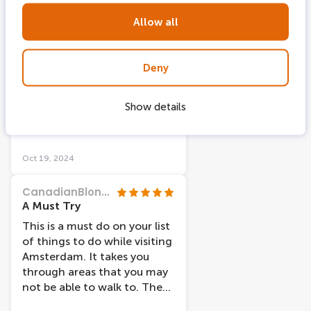
Marinel15
Allow all
Très bien
Petite balade bien
sympathique, est l’audio
Deny
était très bien fait rien à
redire. Le petit bar pour
Show details
attendre est très sympa aussi
avant d’accéder au bateau.
Oct 19, 2024
CanadianBlondie
A Must Try
This is a must do on your list
of things to do while visiting
Amsterdam. It takes you
through areas that you may
not be able to walk to. The
captain points out things of