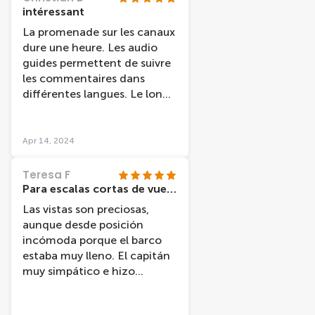
intéressant
La promenade sur les canaux
dure une heure. Les audio
guides permettent de suivre
les commentaires dans
différentes langues. Le long
de cette promenade fluviale,
nous découvrons l'histoire de
la ville et des monuments
Apr 14, 2024
"célèbres". Par contre, le
confort est rudimentaire.
Teresa F
Para escalas cortas de vuelo
Las vistas son preciosas,
aunque desde posición
incómoda porque el barco
estaba muy lleno. El capitán
muy simpático e hizo
agradable el viaje.