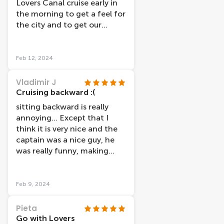
Lovers Canal cruise early in
was (which I think is
the morning to get a feel for
reasonable).
the city and to get our
bearings The tour showed
the highlights of the city
and the comentry was good
Feb 12, 2024
Vladimir J
Cruising backward :(
sitting backward is really
annoying... Except that I
think it is very nice and the
captain was a nice guy, he
was really funny, making
jokes.
Feb 9, 2024
Pieta
Go with Lovers