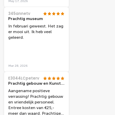
ondergrondse garage.
May 17, 2026
Helaas kostte dit nog eens
11 euro voor 1 medium
345annetv
locker bovenop de kosten
Prachtig museum
van het museumticket. Dat
In februari geweest. Het zag
was wel wat jammer ...
er mooi uit. Ik heb veel
geleerd.
Mar 28, 2026
E3044LCpeterv
Prachtig gebouw en Kunst. Aanrader
Aangename positieve
verrassing! Prachtig gebouw
en vriendelijk personeel.
Entree kosten van €25,-
meer dan waard. Prachtige