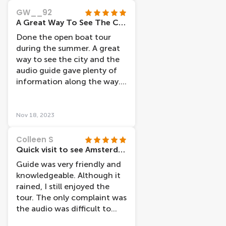
extra info which was
GW__92
appreciated. It was a great
A Great Way To See The City
introduction to the canals of
Done the open boat tour
Amsterdam as we decided to
during the summer. A great
do this trip literally an hour
way to see the city and the
after arriving in Amsterdam.
audio guide gave plenty of
It helped us with our
information along the way.
bearings and with general
Extremely relaxing to the
historical info about the city.
point I almost fell asleep half
The reason for 4 rather than
way around. Would definitely
5 stars is that we seemed to
Nov 18, 2023
do the tour again if I’m back
stay on one canal, no
in Amsterdam
museums seen, no Anne
Colleen S
Frank house, nothing like
Quick visit to see Amsterdam
that, which was a shame as
Guide was very friendly and
lots of tourists probably visit
knowledgeable. Although it
these places afterwards.
rained, I still enjoyed the
Maybe the canal boat
tour. The only complaint was
starting from the museums
the audio was difficult to
area take that route? We
hear at times.