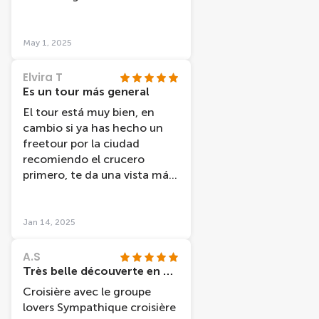
service.
May 1, 2025
Elvira T
Es un tour más general
El tour está muy bien, en
cambio si ya has hecho un
freetour por la ciudad
recomiendo el crucero
primero, te da una vista más
general, mi amiga y yo al
haber hecho antes el
freetour volvimos a ver sitios
Jan 14, 2025
en los que ya habíamos
estado.
A.S
Très belle découverte en péniche
Croisière avec le groupe
lovers Sympathique croisière