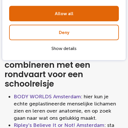
Allow all
Deny
Beste combinatie van
Show details
activiteiten om te
combineren met een
rondvaart voor een
schoolreisje
BODY WORLDS Amsterdam
: hier kun je
echte geplastineerde menselijke lichamen
zien en leren over anatomie, en op zoek
gaan naar wat ons gelukkig maakt.
Ripley's Believe It or Not! Amsterdam
: sta