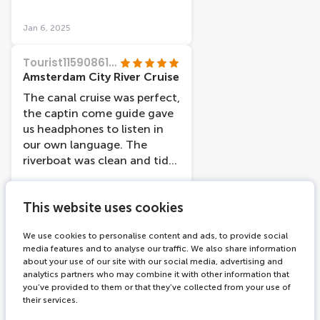
différents
quartiers/monuments /
Jan 6, 2025
place/ marché /histoire /
musée de la ville etc Très
Tourist11590861736
bien pour découvrir une 1er
Amsterdam City River Cruise
fois en famille en amies en
The canal cruise was perfect,
couple cette croisière et très
the captin come guide gave
bien adapter
us headphones to listen in
our own language. The
riverboat was clean and tidy,
easy to walk on and off, it
was a nice day and we got
This website uses cookies
some beautiful pictures!! A
Nov 19, 2024
great end to a fantastic
We use cookies to personalise content and ads, to provide social
tourist holiday!!
OnAir64046
media features and to analyse our traffic. We also share information
Early evening cruise
about your use of our site with our social media, advertising and
analytics partners who may combine it with other information that
We did the early evening
you’ve provided to them or that they’ve collected from your use of
cruise to see the lights of
their services.
the city. Easy to get tickets