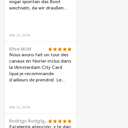
sogar spontan das Boot
wechseln, da wir draußen
sitzen wollten und nicht
jedes Boot hat dazu die
Möglichkeit. Die Station liegt
direkt am Bahnhof und ist
Mar 13, 2026
daher sehr zentral. Preis-
Leistung ist top.
Elisa MON
Nous avons fait un tour des
canaux en février inclus dans
la IAmsterdam City Card
(que je recommande
d’ailleurs de prendre). Le
guide était très gentil et très
drôle, ce qui a rendu la
balade encore plus agréable.
Nous avons eu la chance de
Mar 11, 2026
visiter les canaux sous un
magnifique ciel bleu, ce qui a
Rodrigo Rodgíguez
rendu l’expérience vraiment
Excelente atención, y te dan