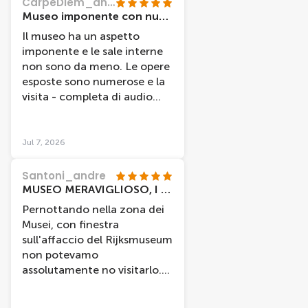
CarpeDiem_and_go
Museo imponente con numerose opere, sicuramente interessante
Il museo ha un aspetto
imponente e le sale interne
non sono da meno. Le opere
esposte sono numerose e la
visita - completa di audio
guida - è stata molto
interessante.
Jul 7, 2026
Santoni_andre
MUSEO MERAVIGLIOSO, I AMSTERDAM CARD TOP
Pernottando nella zona dei
Musei, con finestra
sull'affaccio del Rijksmuseum
non potevamo
assolutamente no visitarlo.
Due consigli prima di tutto.
Se avete più di 3 giorni, per