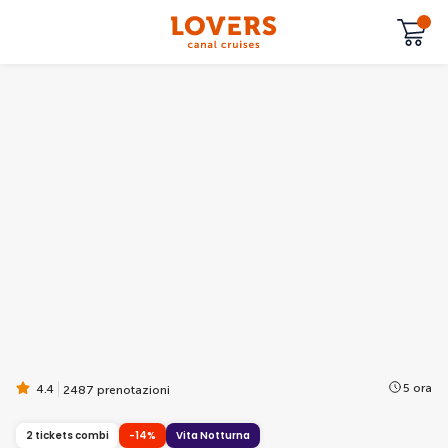
5 ora
4.4
2487 prenotazioni
2 tickets combi
-14%
Vita Notturna