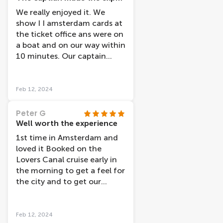
so much about the history of
We really enjoyed it. We
the city and the tour even
show I I amsterdam cards at
helped us to find places to
the ticket office ans were on
visit again in further detail
a boat and on our way within
after the tour. The price was
10 minutes. Our captain
extremely reasonable
(Tony I believe was his name)
considering the excellent
was lovely ,cheerful and very
experience we got, and our
knowledge of the area, he
Feb 12, 2024
boat even left a little early
also had 2 traniees with him
which was nice. All in all, we
and they were also lovely.
Peter G
would definitely recommend
The facilties were clean. If I
Well worth the experience
it!
hadn't have had the I
1st time in Amsterdam and
amsterdam card I would
loved it Booked on the
have still paid what the price
Lovers Canal cruise early in
was (which I think is
the morning to get a feel for
reasonable).
the city and to get our
bearings The tour showed
the highlights of the city
and the comentry was good
Feb 12, 2024