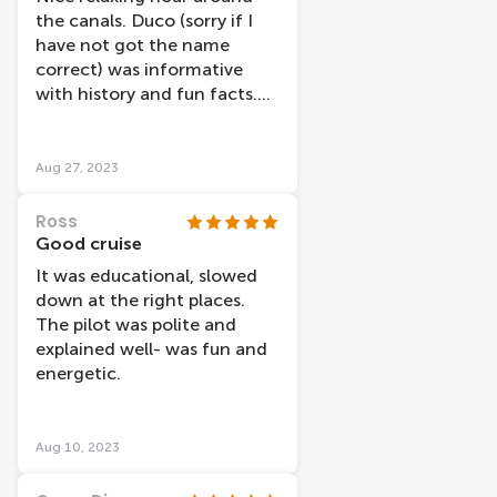
than many others we saw. I
the canals. Duco (sorry if I
would definitely recommend
have not got the name
the cruise and my teenage
correct) was informative
daughter said it was one of
with history and fun facts.
the nicest things we did
Would recommend.
when in Amsterdam.
Aug 27, 2023
Ross
Good cruise
It was educational, slowed
down at the right places.
The pilot was polite and
explained well- was fun and
energetic.
Aug 10, 2023