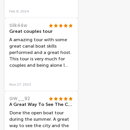
standing around as they
weren’t so busy. We took a
Feb 8, 2024
daytime trip and glad we did.
Maybe evening cruises would
Silk44w
be better in warmer months
Great couples tour
with open boats. The boat
A amazing tour with some
was modern, clean and
great canal boat skills
warm and no condensation
performed and a great host.
at all during any part of our
This tour is very much for
cruise. The headphones were
couples and being alone I
included and the audio
felt a little out of place.
commentary was
interesting. The captain also
Nov 27, 2023
added bits and pieces of
extra info which was
GW__92
appreciated. It was a great
A Great Way To See The City
introduction to the canals of
Done the open boat tour
Amsterdam as we decided to
during the summer. A great
do this trip literally an hour
way to see the city and the
after arriving in Amsterdam.