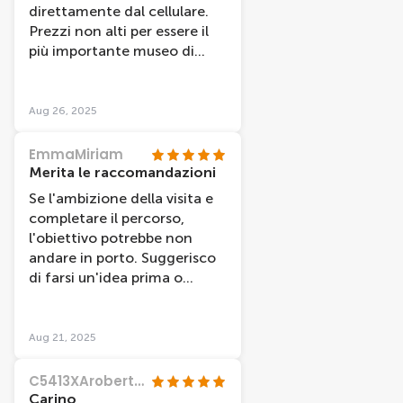
direttamente dal cellulare.
Prezzi non alti per essere il
più importante museo di
Amsterdam.
Aug 26, 2025
EmmaMiriam
Merita le raccomandazioni
Se l'ambizione della visita e
completare il percorso,
l'obiettivo potrebbe non
andare in porto. Suggerisco
di farsi un'idea prima o
acquistare la guida del
museo per iniziare la visita
dandosi delle priorita -
Aug 21, 2025
lasciando la sala d'onore
all'inizio o alla fine dell'orario
C5413XArobertop
di apertura. Ho visitato le
Carino