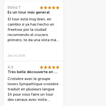
Elvira T
Es un tour más general
El tour está muy bien, en
cambio si ya has hecho un
freetour por la ciudad
recomiendo el crucero
primero, te da una vista más
general, mi amiga y yo al
haber hecho antes el
freetour volvimos a ver sitios
Jan 14, 2025
en los que ya habíamos
estado.
A.S
Très belle découverte en péniche
Croisière avec le groupe
lovers Sympathique croisière
traduit en plusieurs langue
1h pour vous faire un tour
des canaux avec visite
guidée et indication sur les