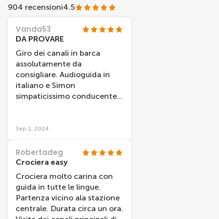
904 recensioni
4.5
Vanda53
DA PROVARE
Giro dei canali in barca
assolutamente da
consigliare. Audioguida in
italiano e Simon
simpaticissimo conducente
che comunque dava ulteriori
informazioni in inglese. La
durata è di un'ora ma ci è
Sep 2, 2024
dispiaciuto scendere!!
Robertadeg
Crociera easy
Crociera molto carina con
guida in tutte le lingue.
Partenza vicino ala stazione
centrale. Durata circa un ora.