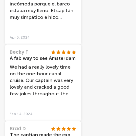
incómoda porque el barco
estaba muy lleno. El capitán
muy simpático e hizo
agradable el viaje.
Apr 5, 2024
Becky F
A fab way to see Amsterdam
We had a really lovely time
on the one-hour canal
cruise. Our captain was very
lovely and cracked a good
few jokes throughout the
tour. The GPS guided tour
via the headphones was a
fab idea and there were so
Feb 14, 2024
many language options
available which was a really
Brad D
pleasant surprise. We learned
The captian made the experience