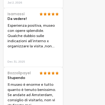
stare ad Amsterdam e nelle
Jul 2, 2026
zone limitrofe, acquistate da
casa la IAMsterdam CARD
Isamassi
che vi farà risparmiare tanti
Da vedere!
soldi e tanto tempo.
Esperienza positiva, museo
Nonostante fossimo in
con opere splendide.
possesso della card, con lo
Qualche dubbio sulle
smartphone bisogna loggarsi
indicazioni all’interno x
per prenotare l'orario di
organizzare la visita ,non
entrata. Una volta dentro il
sempre precise. Comunque
museo è grande come una
imperdibile.
città colmo di meraviglie che
Dec 31, 2025
vanno dal 1100 ad oggi. 4
Piani con 2 ali ciascuno, ci
Bozzolipayel
vuole veramente una
Stupendo
giornata intera, ma poi si
Il museo è enorme e tutto
stringe su ciò che più ci
quanto è tenuto benissimo.
interessa. Meraviglioso
Se andate ad Amsterdam,
vedere con i propri occhi, il
consiglio di visitarlo, non vi
dipinto a grandezza naturale