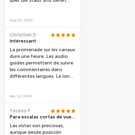
über die Stadt und deren
Geschichte erzählt.
Aug 10, 2024
Christian D
intéressant
La promenade sur les canaux
dure une heure. Les audio
guides permettent de suivre
les commentaires dans
différentes langues. Le long
de cette promenade fluviale,
nous découvrons l'histoire de
la ville et des monuments
Apr 14, 2024
"célèbres". Par contre, le
confort est rudimentaire.
Teresa F
Para escalas cortas de vuelo
Las vistas son preciosas,
aunque desde posición