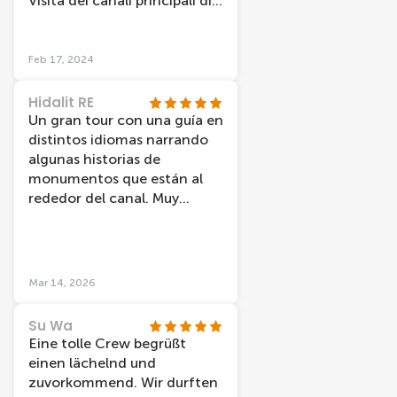
Visita dei canali principali di
Amsterdam. Da provare
Feb 17, 2024
Hidalit RE
Un gran tour con una guía en
distintos idiomas narrando
algunas historias de
monumentos que están al
rededor del canal. Muy
recomendable.
Mar 14, 2026
Su Wa
Eine tolle Crew begrüßt
einen lächelnd und
zuvorkommend. Wir durften