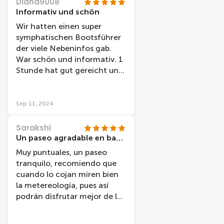
Diana9008
Informativ und schön
Wir hatten einen super
symphatischen Bootsführer
der viele Nebeninfos gab.
War schön und informativ. 1
Stunde hat gut gereicht und
empfehlenswert. Gute Karte
erhalten für den Treffpunkt
und pünktlich, sowie sauber.
Sep 11, 2024
Sarakshi
Un paseo agradable en barco
Muy puntuales, un paseo
tranquilo, recomiendo que
cuando lo cojan miren bien
la metereología, pues así
podrán disfrutar mejor de las
vistas.