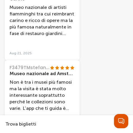
collezioni speciali, le mostre
Museo nazionale di artisti
temporanee e la collezione
fiamminghi tra cui reimbrant
regolare organizzata in
carino e ricco di opere ma la
periodi storici. Oltre alla
più famosa naturalmente in
varietà delle sale, ho
fase di restauro giardini
apprezzato gli affondi che
esterni molto carini e molto
era possibile fare su alcune
curati
opere grazie alle schede di
Aug 21, 2025
analisi e lettura dell'opera.
Un dettaglio che fa capire
F3479TMstefanoc
che si vuole lasciare al
Museo nazionale ad Amsterdam
visitatore un apprendimento
Non è tra i musei più famosi
reale e la capacità du lettura
ma la visita è stata molto
degli highlights offerti dalle
interessante soprattutto
sale. Un museo davvero
perché le collezioni sono
bellissimo, dove si coglie
varie. L’app che ti guida è
l'investinento culturale e il
molto pratica anche per le
rispetto per l'esperienza dei
mappe chiare.
visitatori. Se si visita
Trova biglietti
Amsterdam e si ama la
Aug 12, 2025