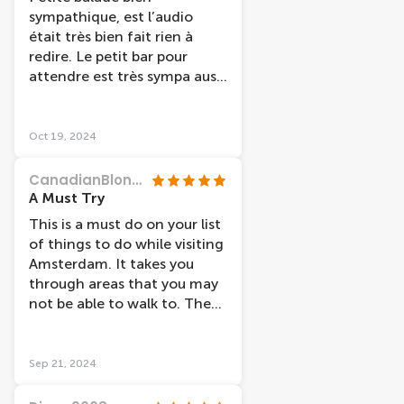
sympathique, est l’audio
était très bien fait rien à
redire. Le petit bar pour
attendre est très sympa aussi
avant d’accéder au bateau.
Oct 19, 2024
CanadianBlondie
A Must Try
This is a must do on your list
of things to do while visiting
Amsterdam. It takes you
through areas that you may
not be able to walk to. The
captain points out things of
interest and tells the story
behind it.
Sep 21, 2024