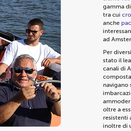
gamma di o
tra cui
cro
anche
pac
interessan
ad Amste
Per divers
stato il l
canali di 
composta 
navigano s
imbarcaz
ammoderna
oltre a es
resistenti
inoltre di