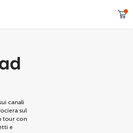
 ad
ui canali
ociera sul
n tour con
tti e