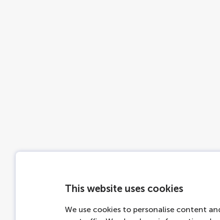
Pacchetti dispon
This website uses cookies
Siamo lieti di potervi offrire le mig
opzioni e il miglior rapporto qual
We use cookies to personalise content and