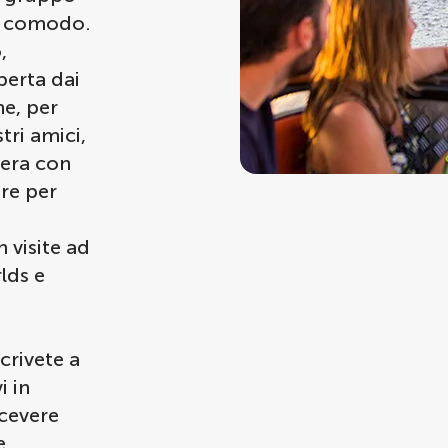
iù comodo.
,
perta dai
ne, per
tri amici,
iera con
re per
visite ad
lds e
crivete a
i in
icevere
e.