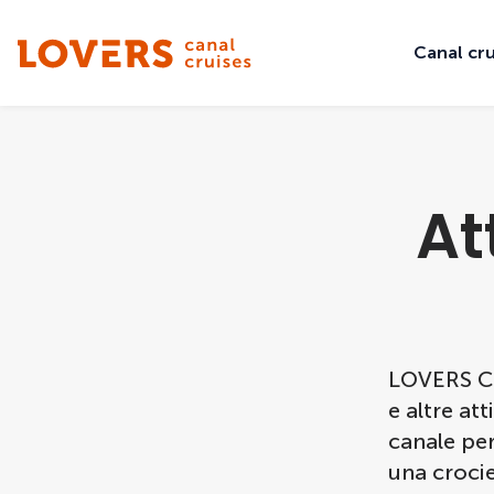
Canal cru
At
LOVERS Ca
e altre at
canale per
una crocie