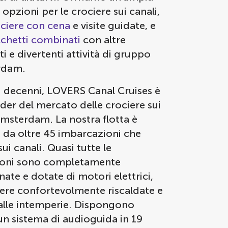
pzioni per le crociere sui canali,
ciere con cena
e visite guidate, e
chetti combinati
con altre
ti e divertenti attività di gruppo
rdam.
i decenni, LOVERS Canal Cruises è
eader del mercato delle crociere sui
Amsterdam. La nostra flotta è
da oltre 45 imbarcazioni che
ui canali. Quasi tutte le
ioni sono completamente
te e dotate di motori elettrici,
sere confortevolmente riscaldate e
 alle intemperie. Dispongono
 un sistema di audioguida in 19