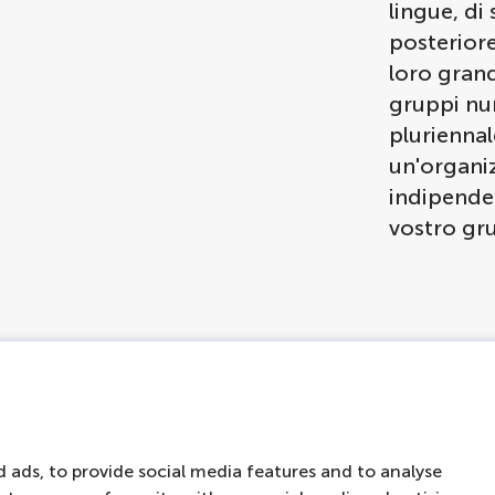
lingue, di 
posteriore
loro grand
gruppi num
plurienna
un'organi
indipende
vostro gr
ibili
liori
ità/prezzo
 ads, to provide social media features and to analyse