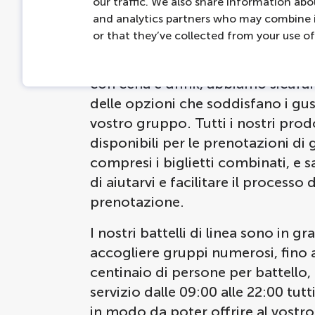
our traffic. We also share information abou
per le vostre attività di gruppo ad
and analytics partners who may combine i
Amsterdam. Con le nostre numer
or that they’ve collected from your use of 
entusiasmanti crociere, dalla nor
crociera sul canale di un'ora alla 
con cena e drink, abbiamo sicur
delle opzioni che soddisfano i gus
vostro gruppo. Tutti i nostri prod
disponibili per le prenotazioni di
compresi i biglietti combinati, e s
di aiutarvi e facilitare il processo d
prenotazione.
I nostri battelli di linea sono in gr
accogliere gruppi numerosi, fino 
centinaio di persone per battello,
servizio dalle 09:00 alle 22:00 tutti
in modo da poter offrire al vostr