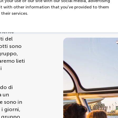
t your use of our site with our social media, advertising
t with other information that you’ve provided to them
ose ed
their services.
male
crociera
amente
ti del
otti sono
 gruppo,
aremo lieti
i
ado di
a un
 e sono in
 i giorni,
o gruppo