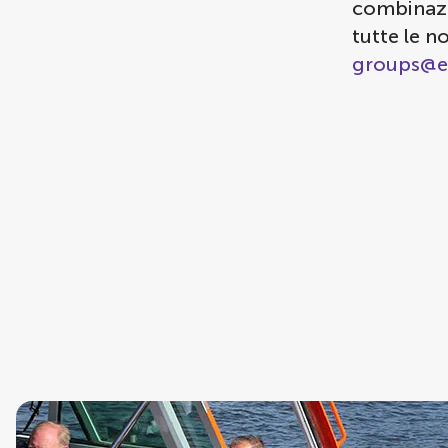
combinazi
tutte le n
groups@e