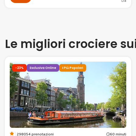
Da
Le migliori crociere 
-23%
Esclusiva Online
I Più Popolari
298054 prenotazioni
60 minuti