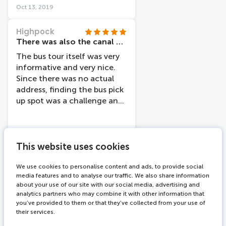
app gratuita che funziona
Oct 13, 2019
off line per vedere in tempo
reale dove si trovano
Highpock
autobus e barche e itenpi di
There was also the canal cruise and even though the information was similar we did enjoy the ride and the sites
attesa. Davvero ottimo
The bus tour itself was very
servizio
informative and very nice.
Since there was no actual
address, finding the bus pick
up spot was a challenge and
was a little frustrating. We
did have a nice time
Apr 13, 2025
This website uses cookies
Deekae10
We use cookies to personalise content and ads, to provide social
Great tours but need better information
media features and to analyse our traffic. We also share information
I highly recommend both
about your use of our site with our social media, advertising and
the Hop On-Hop Off bus and
analytics partners who may combine it with other information that
you’ve provided to them or that they’ve collected from your use of
boat tours. You can save a lot
their services.
by purchasing a combined