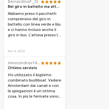
BernardinoP_13
Bel giro in battello ma attese un pò lunghine
Abbiamo preso il pacchetti
comprensivo del giro in
battello con linea verde e blu
e ci hanno incluso anche il
giro in bus. L'attesa presso la
stazione centrale è stata
snervante (+ di 1 ora),
mentre gli altri stop non
Nov 4, 2019
sono stai mai puntuali, ma in
compenso il giro è stato
AlessandrasY4511XB
piacevole. Il giro in bus è
Ottimo servizio
piuttosto inutile in quanto
Ho utilizzato il biglietto
gira fuori Amsterdam (Le vie
combinato bus&boat. Vedere
del centro sono
Amsterdam dai canali e con
impercorribili dai bus) quindi
le spiegazioni è un'ottima
consiglio di non includerlo.
cosa. In più le fermate sono
vicine alle attrazioni più
importanti. Ottima anche la