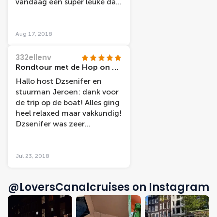
vandaag een super leuke dag
sobre todo el paseo en
hebben gehad met de hop
bote!!!
on- hop off bus & boat.
Nogmaals dank voor de
Aug 17, 2018
sponsoring!
332ellenv
Rondtour met de Hop on Hop off boat
Hallo host Dzsenifer en
stuurman Jeroen: dank voor
de trip op de boat! Alles ging
heel relaxed maar vakkundig!
Dzsenifer was zeer
behulpzaam bij een aantal
passagiers die naar bepaalde
Hollandse dingen
Jul 23, 2018
vroegen.Ook hielp ze met de
weg wijzen en het geven can
@LoversCanalcruises on Instagram
handige tips! Topper!!