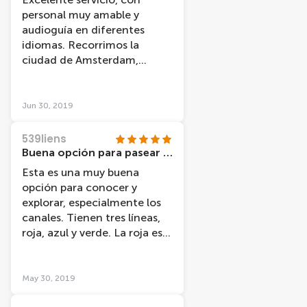
personal muy amable y
audioguía en diferentes
idiomas. Recorrimos la
ciudad de Amsterdam,
identificando sus lugares
emblemáticos: la Casa de
Anna Frank, el barrio judío, la
Jun 30, 2019
Estación Central y Damrak,
etc. Muy recomendable¡¡¡
539liens
Buena opción para pasear por lo canales!
Esta es una muy buena
opción para conocer y
explorar, especialmente los
canales. Tienen tres líneas,
roja, azul y verde. La roja es
el bus y las otras dos son
circuitos de botes. Nosotros
sólo tuvimos tiempo para los
May 30, 2019
paseos en bote. Maravilloso y