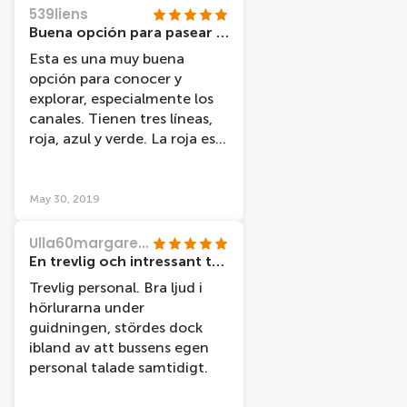
etc. Muy recomendable¡¡¡
539liens
Buena opción para pasear por lo canales!
Esta es una muy buena
opción para conocer y
explorar, especialmente los
canales. Tienen tres líneas,
roja, azul y verde. La roja es
el bus y las otras dos son
circuitos de botes. Nosotros
sólo tuvimos tiempo para los
May 30, 2019
paseos en bote. Maravilloso y
relajante. Creo es la mejor
Ulla60margareta
manera de recorrer los
En trevlig och intressant tur.
canales. Los botes son
Trevlig personal. Bra ljud i
cómodos, el servicio de
hörlurarna under
audio guía funciona muy
guidningen, stördes dock
bien y el personal es súper
ibland av att bussens egen
amable. La aplicación, que
personal talade samtidigt.
en mi opinión es una
excelente herramienta, es