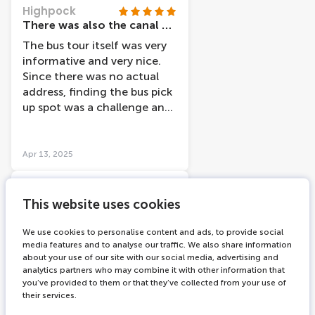
weg wijzen en het geven can
Highpock
handige tips! Topper!!
There was also the canal cruise and even though the information was similar we did enjoy the ride and the sites
The bus tour itself was very
informative and very nice.
Since there was no actual
address, finding the bus pick
up spot was a challenge and
was a little frustrating. We
did have a nice time
Apr 13, 2025
Deekae10
Great tours but need better information
This website uses cookies
I highly recommend both
We use cookies to personalise content and ads, to provide social
the Hop On-Hop Off bus and
media features and to analyse our traffic. We also share information
boat tours. You can save a lot
about your use of our site with our social media, advertising and
by purchasing a combined
analytics partners who may combine it with other information that
you’ve provided to them or that they’ve collected from your use of
ticket at your hotel for
their services.
either 24 or 48 hours (32.50