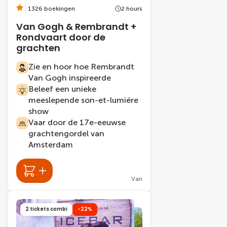
1326 boekingen
2 hours
Van Gogh & Rembrandt +
Rondvaart door de
grachten
Zie en hoor hoe Rembrandt
Van Gogh inspireerde
Beleef een unieke
meeslepende son-et-lumiére
show
Vaar door de 17e-eeuwse
grachtengordel van
Amsterdam
Van
2 tickets combi
-22%