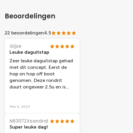
Beoordelingen
22 beoordelingen
4.5
Gijse
Leuke daguitstap
Zeer leuke daguitstap gehad
met dit concept. Eerst de
hop on hop off boot
genomen. Deze rondrit
duurt ongeveer 2.5u en is
super leuk. Daarna de hop on
hop off bus genomen en dus
duurt ongeveer een 70tal
Mar 6, 2019
minuten. Via social deal deze
tickets gekocht. Scheelt
N6307ZXsandral
toch de helft van de prijs als
Super leuke dag!
je ze aan het bureau zelf