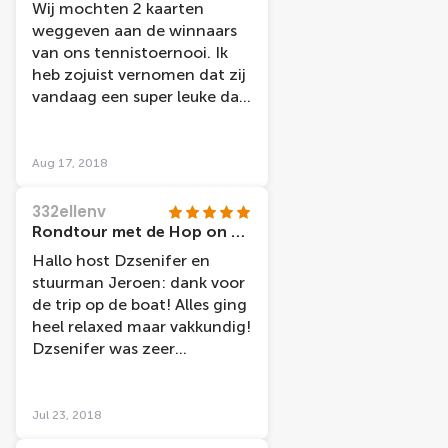
Wij mochten 2 kaarten
koopt.
weggeven aan de winnaars
van ons tennistoernooi. Ik
heb zojuist vernomen dat zij
vandaag een super leuke dag
hebben gehad met de hop
on- hop off bus & boat.
Nogmaals dank voor de
Aug 17, 2018
sponsoring!
332ellenv
Rondtour met de Hop on Hop off boat
Hallo host Dzsenifer en
stuurman Jeroen: dank voor
de trip op de boat! Alles ging
heel relaxed maar vakkundig!
Dzsenifer was zeer
behulpzaam bij een aantal
passagiers die naar bepaalde
Hollandse dingen
Jul 23, 2018
vroegen.Ook hielp ze met de