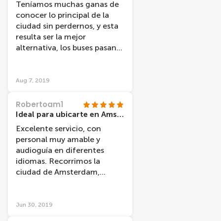
Teníamos muchas ganas de
servizio
conocer lo principal de la
ciudad sin perdernos, y esta
resulta ser la mejor
alternativa, los buses pasan
con regularidad y puedes
elegir qué conocer más
detenidamente.
Aug 7, 2019
Absolutamente
recomendado.
Robertoam1
Ideal para ubicarte en Amsterdam y sus lugares de interés
Excelente servicio, con
personal muy amable y
audioguía en diferentes
idiomas. Recorrimos la
ciudad de Amsterdam,
identificando sus lugares
emblemáticos: la Casa de
Anna Frank, el barrio judío, la
Jun 30, 2019
Estación Central y Damrak,