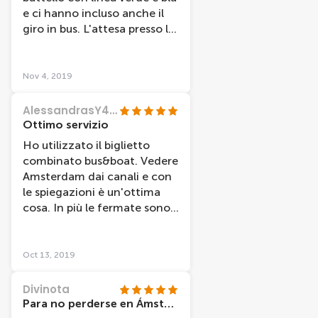
e ci hanno incluso anche il
giro in bus. L'attesa presso la
stazione centrale è stata
snervante (+ di 1 ora),
mentre gli altri stop non
Nov 4, 2019
sono stai mai puntuali, ma in
compenso il giro è stato
AlessandrasY4511XB
piacevole. Il giro in bus è
Ottimo servizio
piuttosto inutile in quanto
Ho utilizzato il biglietto
gira fuori Amsterdam (Le vie
combinato bus&boat. Vedere
del centro sono
Amsterdam dai canali e con
impercorribili dai bus) quindi
le spiegazioni è un'ottima
consiglio di non includerlo.
cosa. In più le fermate sono
vicine alle attrazioni più
importanti. Ottima anche la
app gratuita che funziona
Oct 13, 2019
off line per vedere in tempo
reale dove si trovano
Divinota
autobus e barche e itenpi di
Para no perderse en Ámsterdam
attesa. Davvero ottimo