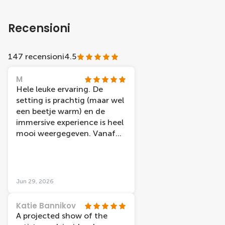
Recensioni
147 recensioni
4.5
M
Hele leuke ervaring. De
setting is prachtig (maar wel
een beetje warm) en de
immersive experience is heel
mooi weergegeven. Vanaf
de achterste bank hadden
we goed zicht en konden
ruim om ons heenkijken.
Vriendelijke mensen en alles
Jun 29, 2026
is goed aangegeven van
tevoren. Aanrader!
Katie Bannikov
A projected show of the