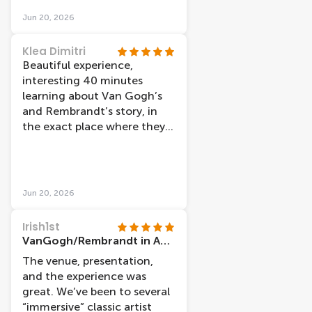
Jun 20, 2026
Klea Dimitri
Beautiful experience,
interesting 40 minutes
learning about Van Gogh’s
and Rembrandt’s story, in
the exact place where they
met. The combination of
visuals is really amazing. Also
the staff, Stavros, Gustavo,
and Wessel, were helpful and
Jun 20, 2026
cheerful adding an extra
point to my visit!
Irish1st
VanGogh/Rembrandt in Amsterdam
The venue, presentation,
and the experience was
great. We’ve been to several
“immersive” classic artist