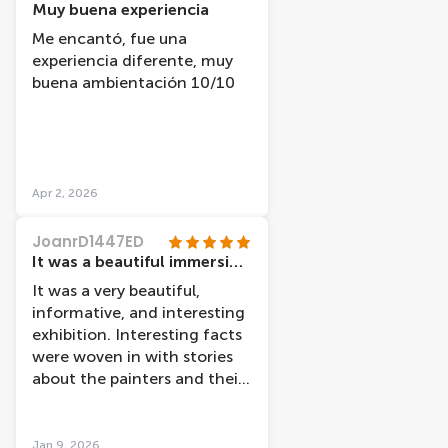
Muy buena experiencia
Me encantó, fue una
experiencia diferente, muy
buena ambientación 10/10
Apr 2, 2026
JoanrD1447ED
It was a beautiful immersion of paintings and light combine with information about the painters and their lives.
It was a very beautiful,
informative, and interesting
exhibition. Interesting facts
were woven in with stories
about the painters and their
experiences.
Jan 9, 2026