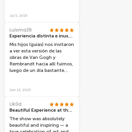
mesmerizing! 10/10 would
recommend, and Bruno was
a star!
Jul 5, 2025
Luisma26
Experiencia distinta e inusual !!!
Mis hijos (guías) nos invitaron
a ver esta versión de las
obras de Van Gogh y
Rembrandt hacia allí fuimos,
luego de un día bastante
agotador de largas
caminatas. La sorpresa
cuando entramos y era una
Jun 22, 2025
iglesia, ahí nos explicaron
que eran imágenes de las
Lik0d
obras, mucha, mucha gente
Beautiful Experience at the Van Gogh and Rembrandt Museums in amsterdam ✨️
joven nos sentíamos fuera
The show was absolutely
del entorno, decidimos
beautiful and inspiring — a
sentarnos en los bancos de
true celebration of art and