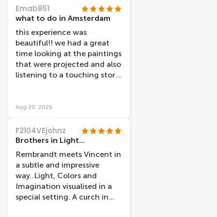
Leidenschaft dabei ist.
Emab851
Insgesamt ein
what to do in Amsterdam
unvergessliches Erlebnis, was
this experience was
wir jedem empfehlen
beautiful!! we had a great
können!
time looking at the paintings
that were projected and also
listening to a touching story
about van gogh and
rembrandt. the staff was
also very understanding
Aug 20, 2025
about the schedule because
we had tickets at 11 and
F2104VEjohnz
they let us at 12 because we
Brothers in Light...
were late
Rembrandt meets Vincent in
a subtle and impressive
way..Light, Colors and
Imagination visualised in a
special setting. A curch in
the heart of Amsterdam..