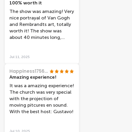
are friendly and it is well
100% worth it
worth going to see. Thank
The show was amazing! Very
you Van Gogh and
nice portrayal of Van Gogh
Rembrandt
and Rembrandts art, totally
worth it! The show was
about 40 minutes long,
perfect duration. Shout out
to Gustavo, super nice guy!
Jul 11, 2025
Happiness17564167231
Amazing experience!
It was a amazing experience!
The church was very special
with the projection of
moving pitcures en sound.
With the best host: Gustavo!
Jul 10, 2025