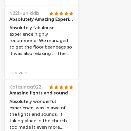
N221HBnikkib
Absolutely Amazing Experience
Absolutely fabulouse
experience highly
recommend. We managed
to get the floor beanbags so
it was also relaxing ... The
location of the old church
also added to the
experience.
Jul 5, 2025
Katarinaa922
Amazing lights and sound
Absolutely wonderful
experience, was in awe of
the lights and sounds. It
taking place in the church
too made it even more