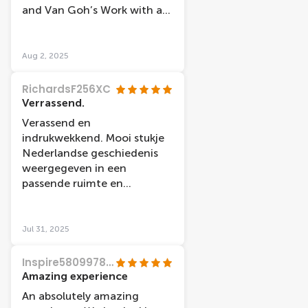
indrukwekkend uitgewerkt!
and Van Goh’s Work with a
lovely naration. It was such a
relaxing experience and a
pleasant break from walking
Aug 2, 2025
around this stunning city.
RichardsF256XC
Verrassend.
Verassend en
indrukwekkend. Mooi stukje
Nederlandse geschiedenis
weergegeven in een
passende ruimte en
bijbehorende muziek en
tekst.
Jul 31, 2025
Inspire58099789003
Amazing experience
An absolutely amazing