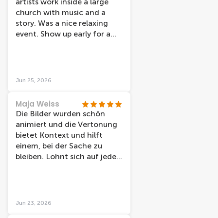
artists work inside a large
church with music and a
story. Was a nice relaxing
event. Show up early for a
spot to lay on the floor to
look up in the middle.
Jun 25, 2026
Maja Weiss
Die Bilder wurden schön
animiert und die Vertonung
bietet Kontext und hilft
einem, bei der Sache zu
bleiben. Lohnt sich auf jeden
Fall, an einem warmen Tag
40 Minuten mit schöner
Kunst zu verbringen.
Jun 23, 2026