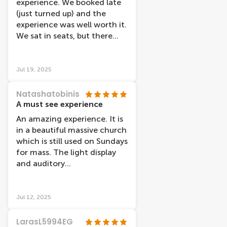
experience. We booked late
(just turned up) and the
experience was well worth it.
We sat in seats, but there
were bean bags to lie on as
well. Totally immersive and
captivating. Well worth the
Jul 19, 2025
visit. Easy walking distance
from the station and nice
Natashatobinis
cafes nearby for a snack
A must see experience
whilst waiting for our slot.
An amazing experience. It is
in a beautiful massive church
which is still used on Sundays
for mass. The light display
and auditory
accompaniment of Van
Goghs letters made it a
wonderful show. You can sit
Jul 12, 2025
on chairs or lie on bean bags
put on the floor. Employees
LarasL5994EG