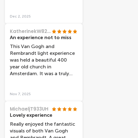
this experience is about? Far
from a scam. Worthwhile.
Dec 2, 2025
KatherinekW8204SG
An experience not to miss
This Van Gogh and
Rembrandt light experience
was held a beautiful 400
year old church in
Amsterdam. It was a truly
amazing and unique
experience. The setting and
music was beautiful, which
Nov 7, 2025
really added to the whole
experience. Those who
MichaeljT933UH
produced the projections,
Lovely experience
music and narration are also
Really enjoyed the fantastic
artists. Loved it and would
visuals of both Van Gogh
highly recommend to
and Rembrandt. A great