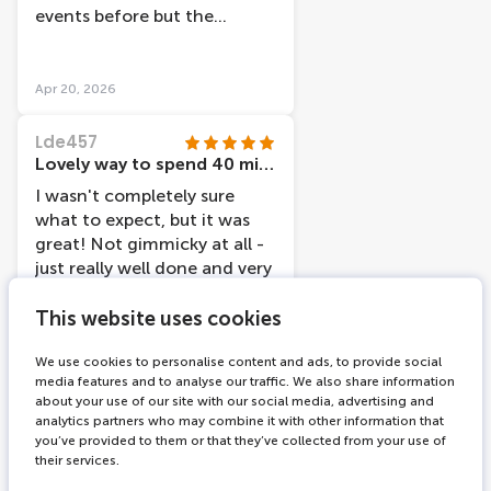
events before but the
setting in the church for this
one made it the best we’ve
experienced.
Apr 20, 2026
Lde457
Lovely way to spend 40 minutes
I wasn't completely sure
what to expect, but it was
great! Not gimmicky at all -
just really well done and very
impressive. Music and
narration not too loud
This website uses cookies
either, which can be a
We use cookies to personalise content and ads, to provide social
problem with these things.
Apr 15, 2026
media features and to analyse our traffic. We also share information
Would recommend!
about your use of our site with our social media, advertising and
524stefanied
analytics partners who may combine it with other information that
Amazing experience, worth ever penny
you’ve provided to them or that they’ve collected from your use of
their services.
An amazing immersive