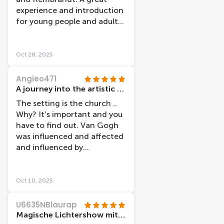
everyone who has the
experience and introduction
opportunity to attend.
for young people and adults
Thank you. Katherine and
alike.
Philip (Ireland)
Oct 28, 2025
Angieo471
A journey into the artistic soul of two great artists
The setting is the church ..
Why? It’s important and you
have to find out. Van Gogh
was influenced and affected
and influenced by
Rembrandt Two Dutch
Magna artists in a period
over 4 centuries The
Oct 10, 2025
experience is delightful and
its educational What inspired
U6635NBlaurap
me was the documentary
Magische Lichtershow mit Van Gogh