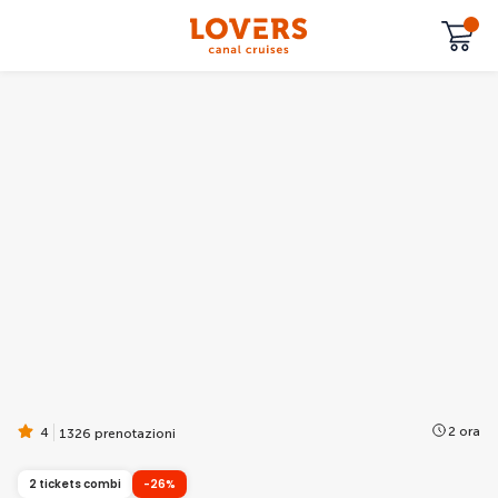
2 ora
4
1326 prenotazioni
2 tickets combi
-26%