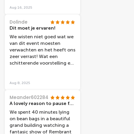
Aug 16, 2025
Dolinde
Dit moet je ervaren!
We wisten niet goed wat we
van dit event moesten
verwachten en het heeft ons
zeer verrast! Wat een
schitterende voorstelling en
superleuk dat we ook liggend
de show konden bekijken.
Heel knap hoe de
Aug 8, 2025
penseelstreken van de
schilderijen gebruikt worden
Meander602284
om de beelden in elkaar te
A lovely reason to pause for 40 mins and soak up some Dutch culture
laten vloeien. Ook de
We spent 40 minutes lying
verhaallijn ahv de brieven
on bean bags in a beautiful
van van Gogh aan zijn broer
grand building watching a
is heel mooi en
fantasic show of Rembrant