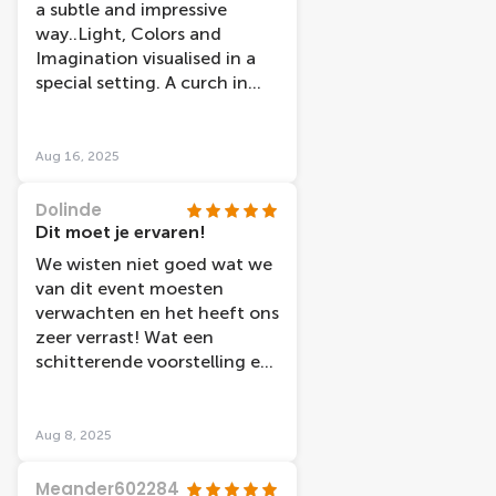
a subtle and impressive
way..Light, Colors and
Imagination visualised in a
special setting. A curch in
the heart of Amsterdam..
Aug 16, 2025
Dolinde
Dit moet je ervaren!
We wisten niet goed wat we
van dit event moesten
verwachten en het heeft ons
zeer verrast! Wat een
schitterende voorstelling en
superleuk dat we ook liggend
de show konden bekijken.
Heel knap hoe de
Aug 8, 2025
penseelstreken van de
schilderijen gebruikt worden
Meander602284