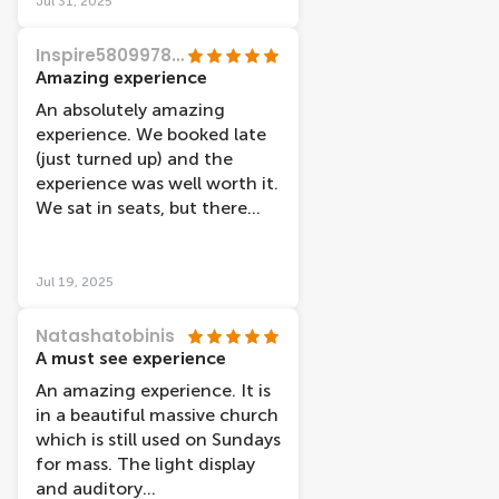
Jul 31, 2025
Inspire58099789003
Amazing experience
An absolutely amazing
experience. We booked late
(just turned up) and the
experience was well worth it.
We sat in seats, but there
were bean bags to lie on as
well. Totally immersive and
captivating. Well worth the
Jul 19, 2025
visit. Easy walking distance
from the station and nice
Natashatobinis
cafes nearby for a snack
A must see experience
whilst waiting for our slot.
An amazing experience. It is
in a beautiful massive church
which is still used on Sundays
for mass. The light display
and auditory