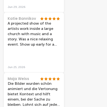
Vriendelijke mensen en alles
Jun 29, 2026
is goed aangegeven van
tevoren. Aanrader!
Katie Bannikov
A projected show of the
artists work inside a large
church with music and a
story. Was a nice relaxing
event. Show up early for a
spot to lay on the floor to
look up in the middle.
Jun 25, 2026
Maja Weiss
Die Bilder wurden schön
animiert und die Vertonung
bietet Kontext und hilft
einem, bei der Sache zu
bleiben. Lohnt sich auf jeden