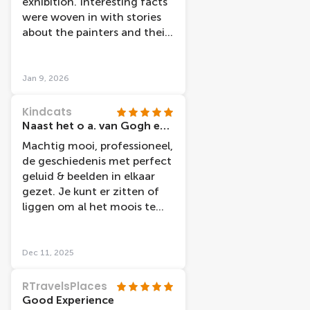
exhibition. Interesting facts
were woven in with stories
about the painters and their
experiences.
Jan 9, 2026
Kindcats
Naast het o a. van Gogh en Rijksmuseum een aanrader om het verhaal van beide grootheden compleet te maken.
Machtig mooi, professioneel,
de geschiedenis met perfect
geluid & beelden in elkaar
gezet. Je kunt er zitten of
liggen om al het moois te
beleven. Zeker doen!
Dec 11, 2025
RTravelsPlaces
Good Experience