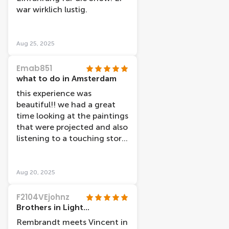
Gustavo hat uns den Ablauf
war wirklich lustig.
illumination! Thank you Julie
erklärt – so sympathisch,
and Benjamin for this
freundlich, dass man sich
creative and educational
direkt willkommen gefühlt
experience
Aug 25, 2025
hat. Man merkt, dass er mit
Leidenschaft dabei ist.
Emab851
Insgesamt ein
what to do in Amsterdam
unvergessliches Erlebnis, was
this experience was
wir jedem empfehlen
beautiful!! we had a great
können!
time looking at the paintings
that were projected and also
listening to a touching story
about van gogh and
rembrandt. the staff was
also very understanding
Aug 20, 2025
about the schedule because
we had tickets at 11 and
F2104VEjohnz
they let us at 12 because we
Brothers in Light...
were late
Rembrandt meets Vincent in