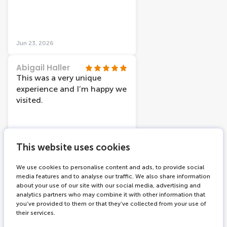
Fall, an einem warmen Tag
40 Minuten mit schöner
Kunst zu verbringen.
Jun 23, 2026
Abigail Haller
This was a very unique
experience and I’m happy we
visited.
This website uses cookies
We use cookies to personalise content and ads, to provide social
Jun 23, 2026
media features and to analyse our traffic. We also share information
about your use of our site with our social media, advertising and
Gert Brits
analytics partners who may combine it with other information that
you’ve provided to them or that they’ve collected from your use of
Didn't go there with any
their services.
expectations, it was