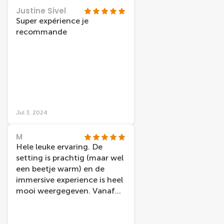
et le spectacle dure 40mins.
Justine Sivel
Gustavo est juste
Super expérience je
genialissime, très agréable.
recommande
Attention le spectacle est
entièrement commenté
mais en anglais
exclusivement. Si vous
achetez un tour en bateau
ou en bus rouge vous aurez
une réduction pour cette
Jul 3, 2024
attraction. Merciiiii
M
Hele leuke ervaring. De
setting is prachtig (maar wel
een beetje warm) en de
immersive experience is heel
mooi weergegeven. Vanaf
de achterste bank hadden
we goed zicht en konden
ruim om ons heenkijken.