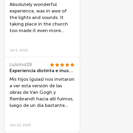
Absolutely wonderful
experience, was in awe of
the lights and sounds. It
taking place in the church
too made it even more
mesmerizing! 10/10 would
recommend, and Bruno was
a star!
Jul 5, 2025
Luisma26
Experiencia distinta e inusual !!!
Mis hijos (guías) nos invitaron
a ver esta versión de las
obras de Van Gogh y
Rembrandt hacia allí fuimos,
luego de un día bastante
agotador de largas
caminatas. La sorpresa
cuando entramos y era una
Jun 22, 2025
iglesia, ahí nos explicaron