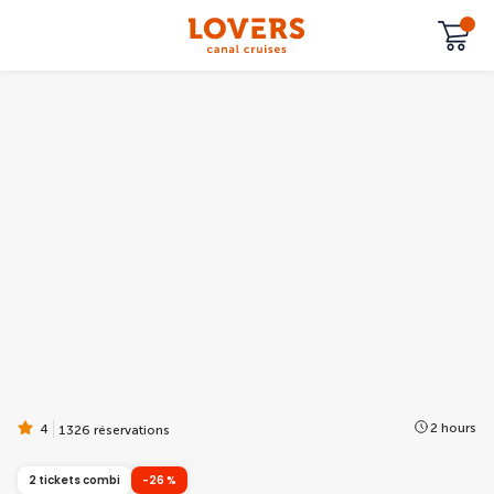
2 hours
4
1326 réservations
2 tickets combi
-26 %