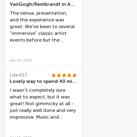
VanGogh/Rembrandt in Amsterdam
The venue, presentation,
and the experience was
great. We’ve been to several
“immersive” classic artist
events before but the
setting in the church for this
one made it the best we’ve
experienced.
Apr 20, 2026
Lde457
Lovely way to spend 40 minutes
I wasn't completely sure
what to expect, but it was
great! Not gimmicky at all -
just really well done and very
impressive. Music and
narration not too loud
either, which can be a