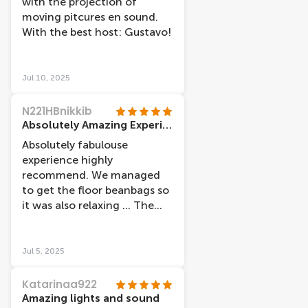
with the projection of
moving pitcures en sound.
With the best host: Gustavo!
Jul 10, 2025
N221HBnikkib
Absolutely Amazing Experience
Absolutely fabulouse
experience highly
recommend. We managed
to get the floor beanbags so
it was also relaxing ... The
location of the old church
also added to the
experience.
Jul 5, 2025
Katarinaa922
Amazing lights and sound