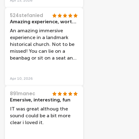
problem with these things.
Apr 15, 2026
Would recommend!
524stefanied
Amazing experience, worth ever penny
An amazing immersive
experience in a landmark
historical church. Not to be
missed! You can lie on a
beanbag or sit on a seat and
experience an amazing light
show of moving paintings by
van Gogh and Rembrandt.
Apr 10, 2026
The story telling was top
notch and I learned
891manec
interesting new aspects
Emersive, interesting, fun
about both painters.
IT was great althoug the
Omlovrd it so much, I want
sound could be a bit more
to go again!
clear i loved it.