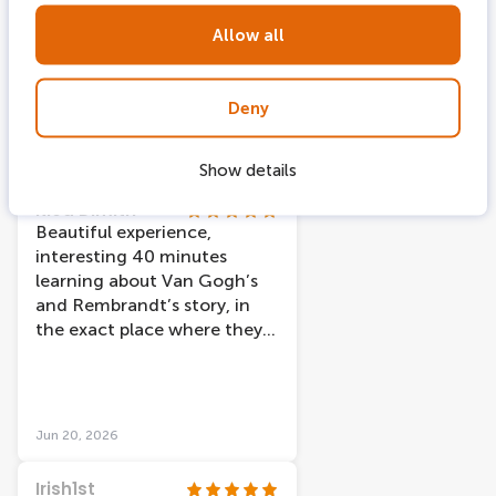
phenomenal, the animations
didn't take away from the
Allow all
artist, the paintings used
were some of my favorites.
Deny
Jun 20, 2026
Show details
Klea Dimitri
Beautiful experience,
interesting 40 minutes
learning about Van Gogh’s
and Rembrandt’s story, in
the exact place where they
met. The combination of
visuals is really amazing. Also
the staff, Stavros, Gustavo,
and Wessel, were helpful and
Jun 20, 2026
cheerful adding an extra
point to my visit!
Irish1st