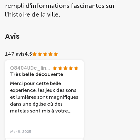
rempli d'informations fascinantes sur
l'histoire de la ville.
Avis
147 avis
4.5
Q8404UDc_lineb
Très belle découverte
Merci pour cette belle
expérience, les jeux des sons
et lumières sont magnifiques
dans une église où des
matelas sont mis à votre
disposition au sol pour
admirer le joli spectacle.
Pensez à vous couvrir car il
Mar 9, 2025
fait assez frais dans l'église