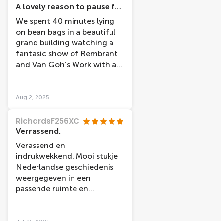
om de beelden in elkaar te
A lovely reason to pause for 40 mins and soak up some Dutch culture
laten vloeien. Ook de
We spent 40 minutes lying
verhaallijn ahv de brieven
on bean bags in a beautiful
van van Gogh aan zijn broer
grand building watching a
is heel mooi en
fantasic show of Rembrant
indrukwekkend uitgewerkt!
and Van Goh’s Work with a
lovely naration. It was such a
relaxing experience and a
pleasant break from walking
Aug 2, 2025
around this stunning city.
RichardsF256XC
Verrassend.
Verassend en
indrukwekkend. Mooi stukje
Nederlandse geschiedenis
weergegeven in een
passende ruimte en
bijbehorende muziek en
tekst.