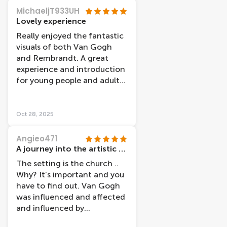
experience. Those who
MichaeljT933UH
produced the projections,
Lovely experience
music and narration are also
Really enjoyed the fantastic
artists. Loved it and would
visuals of both Van Gogh
highly recommend to
and Rembrandt. A great
everyone who has the
experience and introduction
opportunity to attend.
for young people and adults
Thank you. Katherine and
alike.
Philip (Ireland)
Oct 28, 2025
Angieo471
A journey into the artistic soul of two great artists
The setting is the church ..
Why? It’s important and you
have to find out. Van Gogh
was influenced and affected
and influenced by
Rembrandt Two Dutch