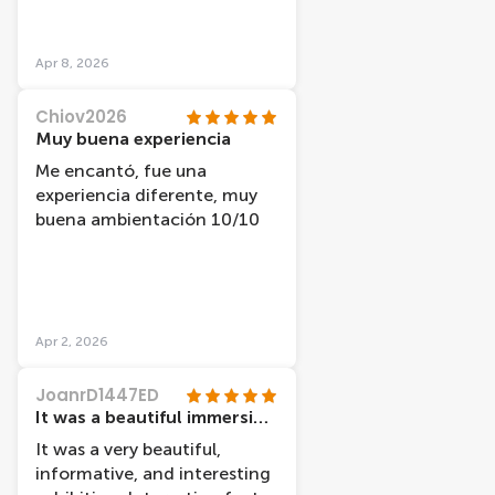
Apr 8, 2026
Chiov2026
Muy buena experiencia
Me encantó, fue una
experiencia diferente, muy
buena ambientación 10/10
Apr 2, 2026
JoanrD1447ED
It was a beautiful immersion of paintings and light combine with information about the painters and their lives.
It was a very beautiful,
informative, and interesting