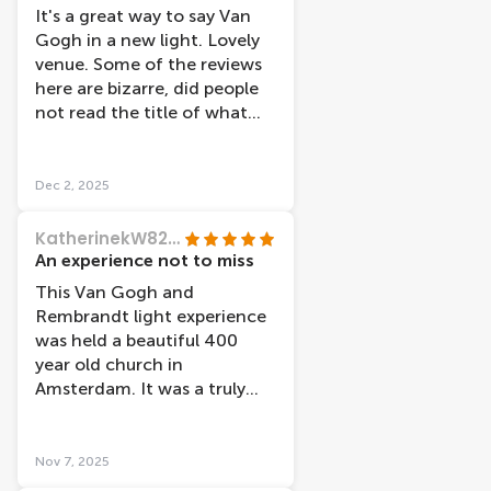
It's a great way to say Van
Gogh in a new light. Lovely
venue. Some of the reviews
here are bizarre, did people
not read the title of what
this experience is about? Far
from a scam. Worthwhile.
Dec 2, 2025
KatherinekW8204SG
An experience not to miss
This Van Gogh and
Rembrandt light experience
was held a beautiful 400
year old church in
Amsterdam. It was a truly
amazing and unique
experience. The setting and
music was beautiful, which
Nov 7, 2025
really added to the whole