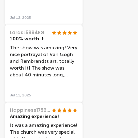
accompaniment of Van
Goghs letters made it a
wonderful show. You can sit
Jul 12, 2025
on chairs or lie on bean bags
put on the floor. Employees
LarasL5994EG
are friendly and it is well
100% worth it
worth going to see. Thank
The show was amazing! Very
you Van Gogh and
nice portrayal of Van Gogh
Rembrandt
and Rembrandts art, totally
worth it! The show was
about 40 minutes long,
perfect duration. Shout out
to Gustavo, super nice guy!
Jul 11, 2025
Happiness17564167231
Amazing experience!
It was a amazing experience!
The church was very special