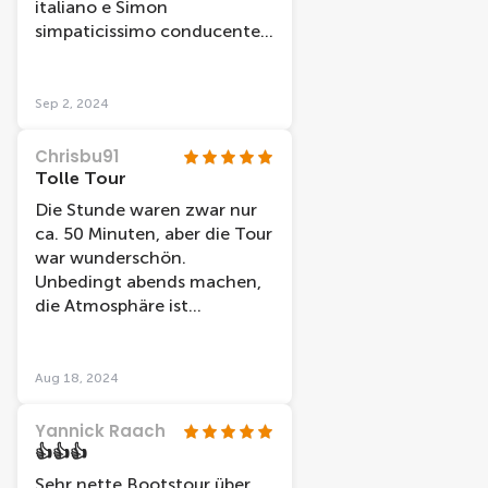
italiano e Simon
simpaticissimo conducente
che comunque dava ulteriori
informazioni in inglese. La
durata è di un'ora ma ci è
Sep 2, 2024
dispiaciuto scendere!!
Chrisbu91
Tolle Tour
Die Stunde waren zwar nur
ca. 50 Minuten, aber die Tour
war wunderschön.
Unbedingt abends machen,
die Atmosphäre ist
unbeschreiblich!
Aug 18, 2024
Yannick Raach
👍👍👍
Sehr nette Bootstour über