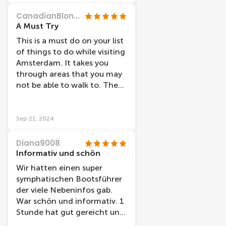
CanadianBlondie
A Must Try
This is a must do on your list
of things to do while visiting
Amsterdam. It takes you
through areas that you may
not be able to walk to. The
captain points out things of
interest and tells the story
behind it.
Sep 21, 2024
Diana9008
Informativ und schön
Wir hatten einen super
symphatischen Bootsführer
der viele Nebeninfos gab.
War schön und informativ. 1
Stunde hat gut gereicht und
empfehlenswert. Gute Karte