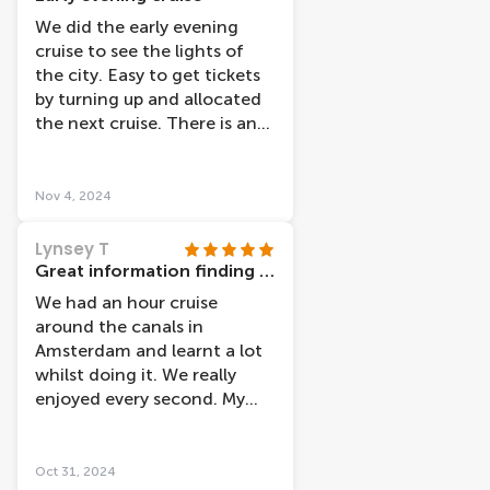
We did the early evening
cruise to see the lights of
the city. Easy to get tickets
by turning up and allocated
the next cruise. There is an
audio link that you can use,
but we decided to just sit
outside and watch the views.
Nov 4, 2024
An hour cruise which was
interesting and pretty.
Lynsey T
Great information finding cruise
We had an hour cruise
around the canals in
Amsterdam and learnt a lot
whilst doing it. We really
enjoyed every second. My
five year old didn’t want to
get off. The captain was also
very knowledgeable.
Oct 31, 2024