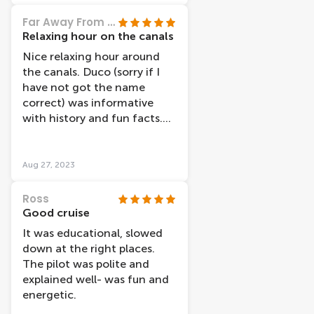
we were more than happy
Far Away From Every Day
with Lovers as their boats
Relaxing hour on the canals
appear a lot more modern
Nice relaxing hour around
than many others we saw. I
the canals. Duco (sorry if I
would definitely recommend
have not got the name
the cruise and my teenage
correct) was informative
daughter said it was one of
with history and fun facts.
the nicest things we did
Would recommend.
when in Amsterdam.
Aug 27, 2023
Ross
Good cruise
It was educational, slowed
down at the right places.
The pilot was polite and
explained well- was fun and
energetic.