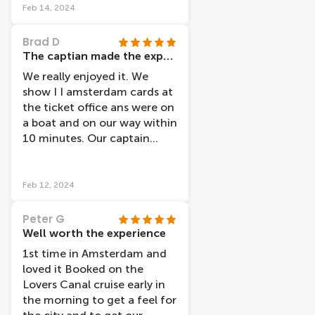
fab idea and there were so
Feb 14, 2024
many language options
available which was a really
Brad D
pleasant surprise. We learned
The captian made the experience
so much about the history of
We really enjoyed it. We
the city and the tour even
show I I amsterdam cards at
helped us to find places to
the ticket office ans were on
visit again in further detail
a boat and on our way within
after the tour. The price was
10 minutes. Our captain
extremely reasonable
(Tony I believe was his name)
considering the excellent
was lovely ,cheerful and very
experience we got, and our
knowledge of the area, he
Feb 12, 2024
boat even left a little early
also had 2 traniees with him
which was nice. All in all, we
and they were also lovely.
Peter G
would definitely recommend
The facilties were clean. If I
Well worth the experience
it!
hadn't have had the I
1st time in Amsterdam and
amsterdam card I would
loved it Booked on the
have still paid what the price
Lovers Canal cruise early in
was (which I think is
the morning to get a feel for
reasonable).