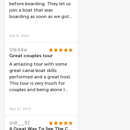
before boarding. They let us
join a boat that was
boarding as soon as we got
there, which was great, no
standing around as they
weren’t so busy. We took a
Feb 8, 2024
daytime trip and glad we did.
Maybe evening cruises would
Silk44w
be better in warmer months
Great couples tour
with open boats. The boat
A amazing tour with some
was modern, clean and
great canal boat skills
warm and no condensation
performed and a great host.
at all during any part of our
This tour is very much for
cruise. The headphones were
couples and being alone I
included and the audio
felt a little out of place.
commentary was
interesting. The captain also
Nov 27, 2023
added bits and pieces of
extra info which was
GW__92
appreciated. It was a great
A Great Way To See The City