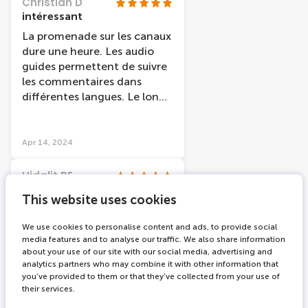
Christian D
intéressant
La promenade sur les canaux
dure une heure. Les audio
guides permettent de suivre
les commentaires dans
différentes langues. Le long
de cette promenade fluviale,
nous découvrons l'histoire de
la ville et des monuments
Apr 14, 2024
"célèbres". Par contre, le
confort est rudimentaire.
Hidalit RE
Un gran tour con una guía en
This website uses cookies
distintos idiomas narrando
algunas historias de
We use cookies to personalise content and ads, to provide social
monumentos que están al
media features and to analyse our traffic. We also share information
rededor del canal. Muy
about your use of our site with our social media, advertising and
recomendable.
analytics partners who may combine it with other information that
you’ve provided to them or that they’ve collected from your use of
their services.