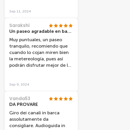
erhalten für den Treffpunkt
und pünktlich, sowie sauber.
Sep 11, 2024
Sarakshi
Un paseo agradable en barco
Muy puntuales, un paseo
tranquilo, recomiendo que
cuando lo cojan miren bien
la metereología, pues así
podrán disfrutar mejor de las
vistas.
Sep 9, 2024
Vanda53
DA PROVARE
Giro dei canali in barca
assolutamente da
consigliare. Audioguida in