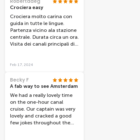
Robertadeg
Crociera easy
Crociera molto carina con
guida in tutte le lingue.
Partenza vicino ala stazione
centrale. Durata circa un ora.
Visita dei canali principali di
Amsterdam. Da provare
Feb 17, 2024
Becky F
A fab way to see Amsterdam
We had a really lovely time
on the one-hour canal
cruise. Our captain was very
lovely and cracked a good
few jokes throughout the
tour. The GPS guided tour
via the headphones was a