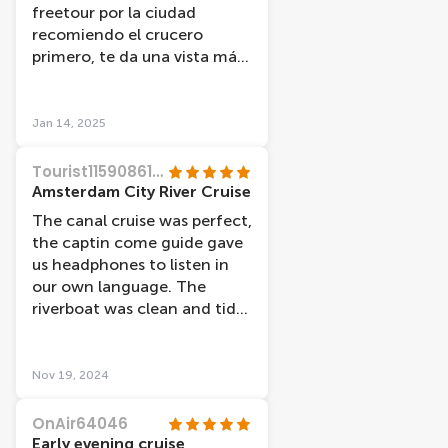
freetour por la ciudad
recomiendo el crucero
primero, te da una vista más
general, mi amiga y yo al
haber hecho antes el
freetour volvimos a ver sitios
Jan 14, 2025
en los que ya habíamos
estado.
Tourist11590861736
Amsterdam City River Cruise
The canal cruise was perfect,
the captin come guide gave
us headphones to listen in
our own language. The
riverboat was clean and tidy,
easy to walk on and off, it
was a nice day and we got
some beautiful pictures!! A
Nov 19, 2024
great end to a fantastic
tourist holiday!!
OnAir64046
Early evening cruise