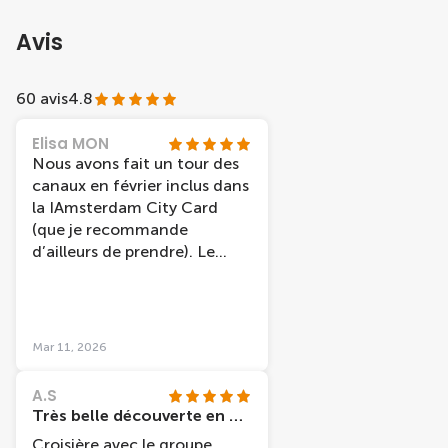
Avis
60 avis
4.8
Elisa MON
Nous avons fait un tour des
canaux en février inclus dans
la IAmsterdam City Card
(que je recommande
d’ailleurs de prendre). Le
guide était très gentil et très
drôle, ce qui a rendu la
balade encore plus agréable.
Nous avons eu la chance de
Mar 11, 2026
visiter les canaux sous un
magnifique ciel bleu, ce qui a
A.S
rendu l’expérience vraiment
Très belle découverte en péniche
magique.
Croisière avec le groupe