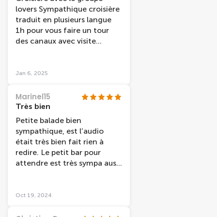
lovers Sympathique croisière
traduit en plusieurs langue
1h pour vous faire un tour
des canaux avec visite
guidée et indication sur les
différents
quartiers/monuments /
Jan 6, 2025
place/ marché /histoire /
musée de la ville etc Très
Marinel15
bien pour découvrir une 1er
Très bien
fois en famille en amies en
Petite balade bien
couple cette croisière et très
sympathique, est l’audio
bien adapter
était très bien fait rien à
redire. Le petit bar pour
attendre est très sympa aussi
avant d’accéder au bateau.
Oct 19, 2024