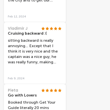
the city and to get our
bearings The tour showed
the highlights of the city
and the comentry was good
Feb 12, 2024
Vladimir J
Cruising backward :(
sitting backward is really
annoying... Except that I
think it is very nice and the
captain was a nice guy, he
was really funny, making
jokes.
Feb 9, 2024
Pieta
Go with Lovers
Booked through Get Your
Guide literally 20 mins