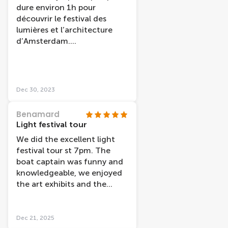
dure environ 1h pour
découvrir le festival des
lumières et l’architecture
d’Amsterdam.
Malheureusement, vu un peu
gâché par les gouttes sur les
vitres. Il faudrait prévoir un
moyen pour nettoyer les
Dec 30, 2023
vitres après la pluie.
Benamard
Light festival tour
We did the excellent light
festival tour st 7pm. The
boat captain was funny and
knowledgeable, we enjoyed
the art exhibits and the
background story about
each and one of them. Keep
in mind the audio guide for
Dec 21, 2025