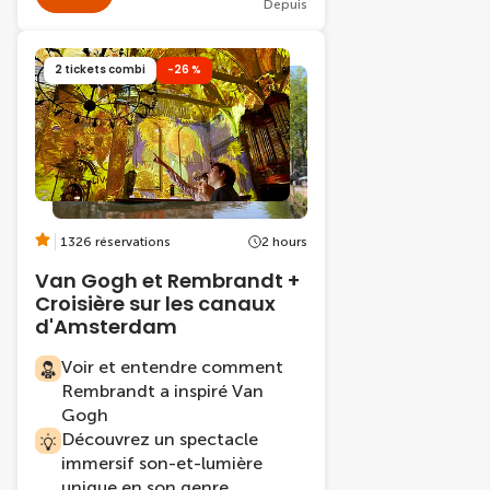
Depuis
2 tickets combi
-26 %
1326 réservations
2 hours
Van Gogh et Rembrandt +
Croisière sur les canaux
d'Amsterdam
Voir et entendre comment
Rembrandt a inspiré Van
Gogh
Découvrez un spectacle
immersif son-et-lumière
unique en son genre