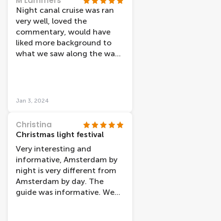
M Lammers
you expect to see more than
Night canal cruise was ran
a few small art fixtures... the
very well, loved the
streets of Amsterdam had
commentary, would have
more/better lights than that.
liked more background to
I'd def go on lovers again...
what we saw along the way.
maybe they have a lunch on
Light festival was average.
the water option or
Hard to see for those not
something
sitting near window, thus
more commentary would
Jan 3, 2024
have made up for this.
Christina
Christmas light festival
Very interesting and
informative, Amsterdam by
night is very different from
Amsterdam by day. The
guide was informative. We
went on Christmas night
and it was warm on the boat