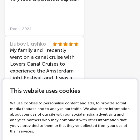
was really cool and
thankfully despite the cold
weather, the boat was really
warm inside. Also, we had
Dec 1, 2024
the ability to re-book our
tickets very easily through
Liubov Liashko
their site just a few hours
My family and I recently
before our original booking
went on a canal cruise with
in order to make it on time.
Lovers Canal Cruises to
The only unfortunate thing
experience the Amsterdam
was a “heavy traffic” in the
Light Festival, and it was an
canals, which ended up with
absolute blast! The
our cruise taking almost 2
This website uses cookies
atmosphere was so chill, and
hours-long, but we knew it
we could see Amsterdam in a
was not something in
We use cookies to personalise content and ads, to provide social
new light - from the water
Jan 26, 2024
agency’s hands. Would
media features and to analyse our traffic. We also share information
and in the darkness. The
about your use of our site with our social media, advertising and
recommend it anyway!
light artworks were amazing
analytics partners who may combine it with other information that
Dr Win Sutanto
and made me think about
you’ve provided to them or that they’ve collected from your use of
A must if you are in
their services.
the impact of technologies
Amsterdam. They simply are
and AI on our everyday lives.