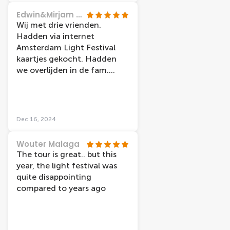
the light festival tour is only
in Dutch or English.
Edwin&Mirjam Hilgerson
Wij met drie vrienden.
Hadden via internet
Amsterdam Light Festival
kaartjes gekocht. Hadden
we overlijden in de fam.
konden we de kaarten
omzetten... Dus hele
menselijk bedrijf..... Rond
vaart was druk maar wel erg
Dec 16, 2024
leuk en mooi. Ga zitten en
genieten. 👍 Neem de tijd.
Wouter Malaga
Wij gingen nu 14 dec.ik ben
The tour is great.. but this
al een ander jaar geweest
year, the light festival was
toen eerder in het jaar dan is
quite disappointing
het iets beter te doen
compared to years ago
(minder druk ) Vaar je iets
sneller door. Maar zeker
aanraden.