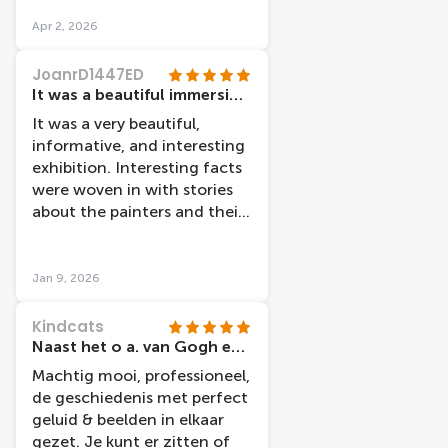
Apr 2, 2026
JoanrD1447ED
It was a beautiful immersion of paintings and light combine with information about the painters and their lives.
It was a very beautiful,
informative, and interesting
exhibition. Interesting facts
were woven in with stories
about the painters and their
experiences.
Jan 9, 2026
Kindcats
Naast het o a. van Gogh en Rijksmuseum een aanrader om het verhaal van beide grootheden compleet te maken.
Machtig mooi, professioneel,
de geschiedenis met perfect
geluid & beelden in elkaar
gezet. Je kunt er zitten of