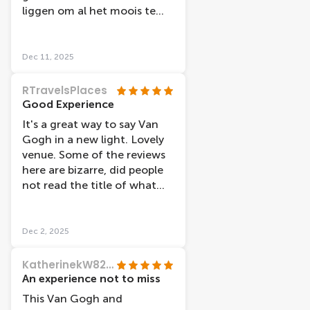
liggen om al het moois te
beleven. Zeker doen!
Dec 11, 2025
RTravelsPlaces
Good Experience
It's a great way to say Van
Gogh in a new light. Lovely
venue. Some of the reviews
here are bizarre, did people
not read the title of what
this experience is about? Far
from a scam. Worthwhile.
Dec 2, 2025
KatherinekW8204SG
An experience not to miss
This Van Gogh and