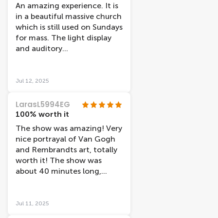
whilst waiting for our slot.
An amazing experience. It is
in a beautiful massive church
which is still used on Sundays
for mass. The light display
and auditory
accompaniment of Van
Goghs letters made it a
wonderful show. You can sit
Jul 12, 2025
on chairs or lie on bean bags
put on the floor. Employees
LarasL5994EG
are friendly and it is well
100% worth it
worth going to see. Thank
The show was amazing! Very
you Van Gogh and
nice portrayal of Van Gogh
Rembrandt
and Rembrandts art, totally
worth it! The show was
about 40 minutes long,
perfect duration. Shout out
to Gustavo, super nice guy!
Jul 11, 2025