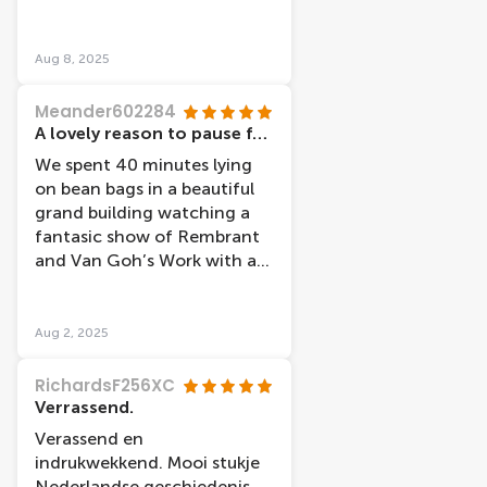
superleuk dat we ook liggend
de show konden bekijken.
Heel knap hoe de
Aug 8, 2025
penseelstreken van de
schilderijen gebruikt worden
Meander602284
om de beelden in elkaar te
A lovely reason to pause for 40 mins and soak up some Dutch culture
laten vloeien. Ook de
We spent 40 minutes lying
verhaallijn ahv de brieven
on bean bags in a beautiful
van van Gogh aan zijn broer
grand building watching a
is heel mooi en
fantasic show of Rembrant
indrukwekkend uitgewerkt!
and Van Goh’s Work with a
lovely naration. It was such a
relaxing experience and a
pleasant break from walking
Aug 2, 2025
around this stunning city.
RichardsF256XC
Verrassend.
Verassend en
indrukwekkend. Mooi stukje
Nederlandse geschiedenis