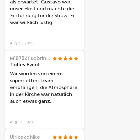
als erwartet! Gustavo war
hervorheben möchten wir
unser Host und machte die
die Einführung am Anfang:
Einführung für die Show. Er
Gustavo hat uns den Ablauf
war wirklich lustig.
erklärt – so sympathisch,
freundlich, dass man sich
direkt willkommen gefühlt
Aug 25, 2025
hat. Man merkt, dass er mit
Leidenschaft dabei ist.
M1875ZTsabrinak
Insgesamt ein
Tolles Event
unvergessliches Erlebnis, was
Wir wurden von einem
wir jedem empfehlen
supernetten Team
können!
empfangen, die Atmosphäre
in der Kirche war natürlich
auch etwas ganz
besonderes. Die Show war
wundervoll aufgebaut,
immer wieder gab es
Aug 15, 2024
fantastische Übergänge. Die
Geschichte Van Goghs aus
Ulrikekahlke