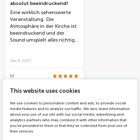
seinen Briefen zu erfahren
absolut beeindruckend!
war wirklich spannend, man
Eine wirklich sehenswerte
sollte auf jeden Fall recht
Veranstaltung. Die
gut englisch verstehen
Atmosphäre in der Kirche ist
können, um den Texten zu
beeindruckend und der
folgen. Wir waren auf jeden
Sound umspielt alles richtig
Fall begeistert und haben
gut. Absolut zu empfehlen!
viele Fotos und Videos
gemacht. Es lohnt sich, sich
Jan 8, 2023
frühzeitig in die Schlange zu
stellen, um einen der
M
gemütlichen Sitzsäcke zu
Hele leuke ervaring. De
bekommen.
setting is prachtig (maar wel
This website uses cookies
een beetje warm) en de
immersive experience is heel
We use cookies to personalise content and ads, to provide social
media features and to analyse our traffic. We also share information
mooi weergegeven. Vanaf
about your use of our site with our social media, advertising and
de achterste bank hadden
analytics partners who may combine it with other information that
we goed zicht en konden
you’ve provided to them or that they’ve collected from your use of
ruim om ons heenkijken.
their services.
Vriendelijke mensen en alles
Jun 29, 2026