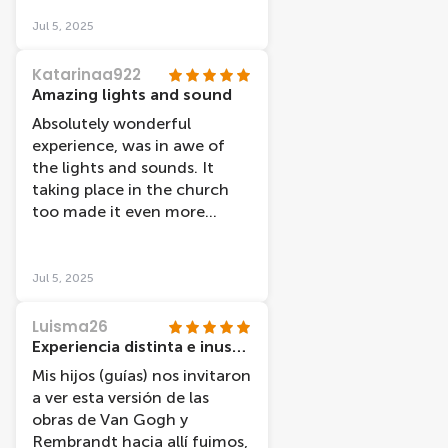
also added to the
experience.
Jul 5, 2025
Katarinaa922
Amazing lights and sound
Absolutely wonderful
experience, was in awe of
the lights and sounds. It
taking place in the church
too made it even more
mesmerizing! 10/10 would
recommend, and Bruno was
a star!
Jul 5, 2025
Luisma26
Experiencia distinta e inusual !!!
Mis hijos (guías) nos invitaron
a ver esta versión de las
obras de Van Gogh y
Rembrandt hacia allí fuimos,