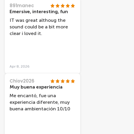
notch and I learned
891manec
interesting new aspects
Emersive, interesting, fun
about both painters.
IT was great althoug the
Omlovrd it so much, I want
sound could be a bit more
to go again!
clear i loved it.
Apr 8, 2026
Chiov2026
Muy buena experiencia
Me encantó, fue una
experiencia diferente, muy
buena ambientación 10/10