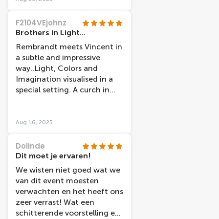
thought for me to reflect
about the schedule because
too! ‘Heaven and earth will
we had tickets at 11 and
F2104VEjohnz
pass away, but the Word
they let us at 12 because we
Brothers in Light...
remains’ - their legacy lives
were late
Rembrandt meets Vincent in
on… I enjoyed the setting
a subtle and impressive
and the story and left
way..Light, Colors and
feeling enriched by what I
Imagination visualised in a
learned It had soul in this
special setting. A curch in
illumination! Thank you Julie
the heart of Amsterdam..
and Benjamin for this
creative and educational
experience
Aug 16, 2025
Dolinde
Dit moet je ervaren!
We wisten niet goed wat we
van dit event moesten
verwachten en het heeft ons
zeer verrast! Wat een
schitterende voorstelling en