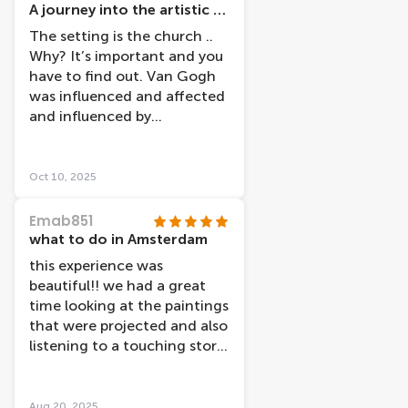
A journey into the artistic soul of two great artists
The setting is the church ..
Why? It’s important and you
have to find out. Van Gogh
was influenced and affected
and influenced by
Rembrandt Two Dutch
Magna artists in a period
over 4 centuries The
Oct 10, 2025
experience is delightful and
its educational What inspired
Emab851
me was the documentary
what to do in Amsterdam
and some amazing
this experience was
biography of Van Gogh -
beautiful!! we had a great
personal details about his
time looking at the paintings
journey and artistic
that were projected and also
development of his paintings
listening to a touching story
How he would choose to
about van gogh and
spend the last 10 days of his
rembrandt. the staff was
life - was a profound
also very understanding
Aug 20, 2025