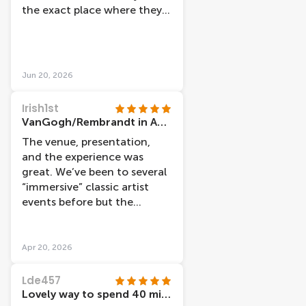
the exact place where they
met. The combination of
visuals is really amazing. Also
the staff, Stavros, Gustavo,
and Wessel, were helpful and
Jun 20, 2026
cheerful adding an extra
point to my visit!
Irish1st
VanGogh/Rembrandt in Amsterdam
The venue, presentation,
and the experience was
great. We’ve been to several
“immersive” classic artist
events before but the
setting in the church for this
one made it the best we’ve
experienced.
Apr 20, 2026
Lde457
Lovely way to spend 40 minutes