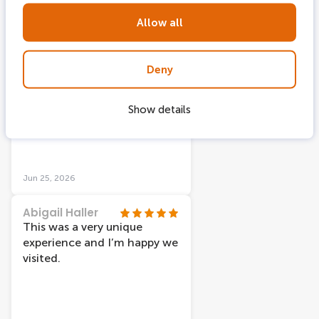
is goed aangegeven van
Allow all
tevoren. Aanrader!
Katie Bannikov
A projected show of the
artists work inside a large
Deny
church with music and a
story. Was a nice relaxing
Show details
event. Show up early for a
spot to lay on the floor to
look up in the middle.
Jun 25, 2026
Abigail Haller
This was a very unique
experience and I’m happy we
visited.