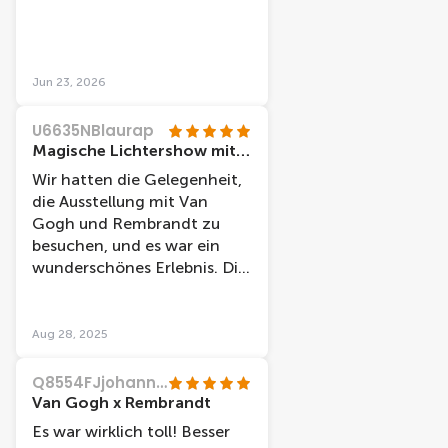
Fall, an einem warmen Tag
40 Minuten mit schöner
Kunst zu verbringen.
Jun 23, 2026
U6635NBlaurap
Magische Lichtershow mit Van Gogh
Wir hatten die Gelegenheit,
die Ausstellung mit Van
Gogh und Rembrandt zu
besuchen, und es war ein
wunderschönes Erlebnis. Die
Kombination aus
Lichtershow, Animationen
und der erzählten
Aug 28, 2025
Geschichte war
beeindruckend und hat die
Q8554FJjohannah
Kunstwerke auf eine ganz
Van Gogh x Rembrandt
besondere Weise lebendig
Es war wirklich toll! Besser
gemacht. Besonders