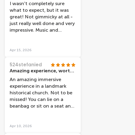
I wasn't completely sure
what to expect, but it was
great! Not gimmicky at all -
just really well done and very
impressive. Music and
narration not too loud
either, which can be a
problem with these things.
Apr 15, 2026
Would recommend!
524stefanied
Amazing experience, worth ever penny
An amazing immersive
experience in a landmark
historical church. Not to be
missed! You can lie on a
beanbag or sit on a seat and
experience an amazing light
show of moving paintings by
van Gogh and Rembrandt.
Apr 10, 2026
The story telling was top