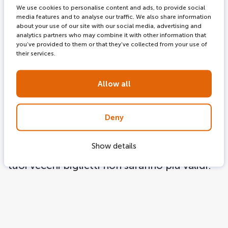
We use cookies to personalise content and ads, to provide social
media features and to analyse our traffic. We also share information
Inserisci il tuo indirizzo email (deve essere lo
about your use of our site with our social media, advertising and
analytics partners who may combine it with other information that
stesso indirizzo email con cui hai effettuato
you’ve provided to them or that they’ve collected from your use of
their services.
l'ordine originale).
Inserisci il riferimento del tuo ordine (puoi
Allow all
trovare questo numero sui tuoi biglietti).
Clicca su "cambiare".
Deny
Scegli la nuova data e ora.
Clicca su "riprenota".
Show details
Riceverai un'e-mail con i nuovi biglietti. I
tuoi vecchi biglietti non saranno più validi.