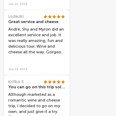
no real "cheese tasting"
Jun 21, 2024
though, because even if the
pieces of cheese were tasty
Lodezki
and there was a list of the
Great service and cheese
sorts, it was impossible to
André, Shy and Myron did an
know which cheese was
excellent service and job. It
which. The man working at
was really amazing, fun and
the Lovers café from where
delicious tour. Wine and
the tour started was a little
cheese all the way. Gorgeous
odd though, calling me
views. Perfect time to do the
"Daaarliing..." in an affected
trip.
way. I did not appreciate
Jun 15, 2024
that.
Krifka S
You can go on this trip solo!
Although marketed as a
romantic wine and cheese
trip, I decided to go on my
own, and just give it a try.