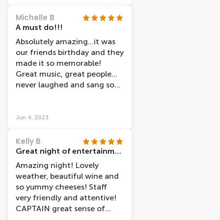
Michelle B
A must do!!!
Absolutely amazing…it was
our friends birthday and they
made it so memorable!
Great music, great people…
never laughed and sang so
much! Oh and amazing
cheese and wine :)
Jun 4, 2023
Kelly B
Great night of entertainment with wine and cheese
Amazing night! Lovely
weather, beautiful wine and
so yummy cheeses! Staff
very friendly and attentive!
CAPTAIN great sense of
humour! Would definitely