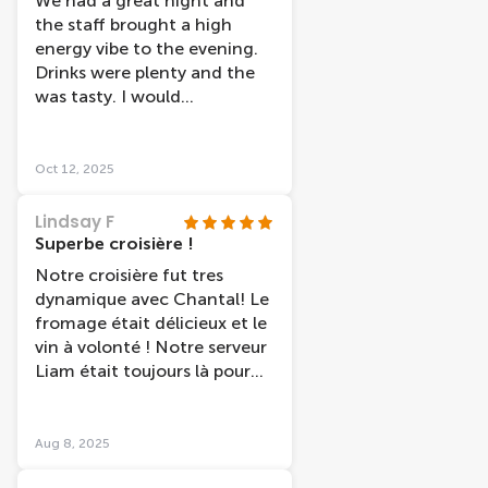
We had a great night and
as well thankfully. I wish I
the staff brought a high
could have drank more wine,
energy vibe to the evening.
but as the cruise progressed,
Drinks were plenty and the
I had to revert to water! If
was tasty. I would
you are visiting Amsterdam
recommend this tour.
in October like us, there's no
need to book a cruise before
Oct 12, 2025
hand. There are plenty of
boats available to jump on
Lindsay F
during the day. Some with
Superbe croisière !
drinks as well.
Notre croisière fut tres
dynamique avec Chantal! Le
fromage était délicieux et le
vin à volonté ! Notre serveur
Liam était toujours là pour
remplir nos verres!
Aug 8, 2025