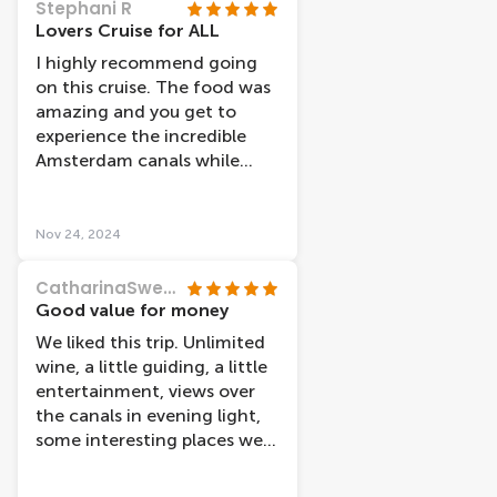
Stephani R
Lovers Cruise for ALL
I highly recommend going
on this cruise. The food was
amazing and you get to
experience the incredible
Amsterdam canals while
dinning with friends, family,
or Lovers. All the love for this
cruise. ❤️ Captain Rob you’re
Nov 24, 2024
awesome.
CatharinaSweden
Good value for money
We liked this trip. Unlimited
wine, a little guiding, a little
entertainment, views over
the canals in evening light,
some interesting places were
pointed out such as the
Anne Frank house. There was