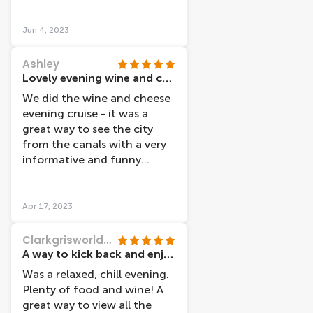
recommend for visitors,
whether that be friends,
Jun 4, 2023
couples! Musis on board fab,
a great variety!Thanks for a
Ashley
lovely evening. One to
Lovely evening wine and cheese cruise
remember for ever, especially
We did the wine and cheese
for a friends birthday.
evening cruise - it was a
great way to see the city
from the canals with a very
informative and funny
captain (Paul). A nice cheese
and fig platter with dips,
bread and nuts, also
Apr 17, 2023
unlimited wine!
Clarkgrisworld099
A way to kick back and enjoy just relaxing
Was a relaxed, chill evening.
Plenty of food and wine! A
great way to view all the