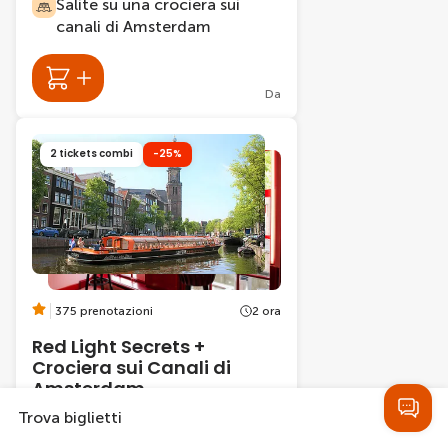
Salite su una crociera sui
canali di Amsterdam
Da
2 tickets combi
-25%
375 prenotazioni
2 ora
Red Light Secrets +
Crociera sui Canali di
Amsterdam
Trova biglietti
Esplorare il mondo nascosto
della prostituzione