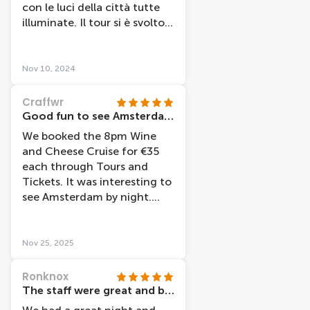
con le luci della città tutte
illuminate. Il tour si è svolto
regolarmente e lungo il
percorso ci hanno servito
formaggi e bevande
Nov 10, 2024
secondo il nostro
gradimento. Qualità dei
Craffwr
formaggi molto buona, il
Good fun to see Amsterdam by night
vino discreto. Atmosfera
We booked the 8pm Wine
rilassata e piacevolissima.
and Cheese Cruise for €35
Unica nota: avevo prenotato
each through Tours and
il tour in italiano, ma tutti
Tickets. It was interesting to
parlavano solo olandese o
see Amsterdam by night.
inglese. Comunque ci siamo
Very pretty. We were
divertiti lo stesso.
provided a selection of
cheeses to share between
Nov 25, 2025
four of us. We could have
done with more. Wine was
Ronknox
served as per table service,
The staff were great and brought a great vibe to the tour.
and bottled watter offered