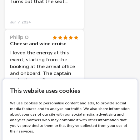
Turns out that the seat
arrangement was quite
smart, giving me my own
spot at the front with the
Jun 7, 2024
captain and first mate. Once
we were off on our journey,
Philip O
both were happy to answer
Cheese and wine cruise.
my questions and absolutely
I loved the energy at this
kept me company. Such a
event, starting from the
great cruise. Would
booking at the arrival office
recommend going even if
and onboard. The captain
you don't have a plus one!
and other staff were
Give yourself a hug under
amazing. The cheese and
This website uses cookies
the lovers bridge :)
wines were superb.
May 18, 2024
We use cookies to personalise content and ads, to provide social
media features and to analyse our traffic. We also share information
about your use of our site with our social media, advertising and
Excursion33981352432
analytics partners who may combine it with other information that
Amazing
you’ve provided to them or that they’ve collected from your use of
This cruise is the best thing
their services.
me and my cuzzy have done