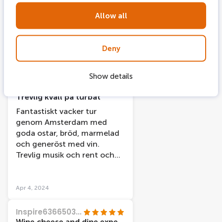
in Amsterdam thanks to
Allow all
Anthony and his crew!!
Thank you so much and keep
being a legend 👊
Deny
Apr 11, 2024
Show details
Ulla-Karin E
Trevlig kväll på turbåt
Fantastiskt vacker tur
genom Amsterdam med
goda ostar, bröd, marmelad
och generöst med vin.
Trevlig musik och rent och
fint.
Apr 4, 2024
Inspire63665031763
Wine cheese and dine experience