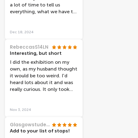
bodies to educate on mental
a lot of time to tell us
and physical health concepts
everything, what we have to
that should honestly be
do. Really nice, Thank you!
taught in every school to
everyone. Being able to see
Dec 18, 2024
the results of lifestyle
factors, or other illnesses,
RebeccasS14LN
promotes reflection within
Interesting, but short
your own life and fosters
I did the exhibition on my
positive motivation for
own, as my husband thought
change :)) would highly
it would be too weird. I'd
recommend to anyone and
heard lots about it and was
everyone!
really curious. It only took
me about an hour to see the
whole thing, and I read all
the information that was
Nov 3, 2024
available. It wasn't creepy or
gory, just a very informative
Glasgowstudent128
exhibit about the body and
Add to your list of stops!
why you should take care of