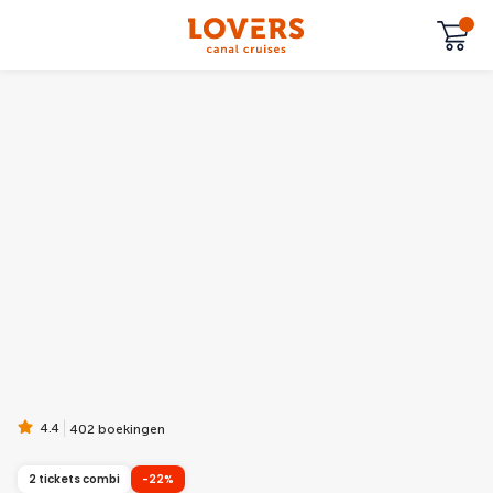
4.4
402 boekingen
2 tickets combi
-22%