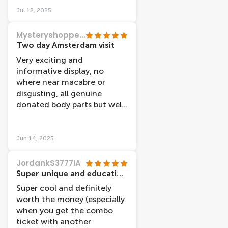
between lifestyle factors
really put the consequences
Jul 12, 2025
and health.
into perspective. Each floor
is thematic to a system of
Mysteryshopper53
the body, and it was fun and
Two day Amsterdam visit
educational. Ended up
Very exciting and
spending more time in there
informative display, no
than i expected since there
where near macabre or
is a lot to see. It was a bit
disgusting, all genuine
freaky on some of the
donated body parts but well
showcases, since it is
displayed.
showing muscles and
tendons. Highly
Jun 14, 2025
recommend, i would say this
is for a bit older visitors
JordankS3777IA
(teens+)
Super unique and educational museum!
Super cool and definitely
worth the money (especially
when you get the combo
ticket with another