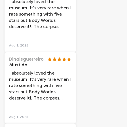
I absolutely loved the
museum! It's very rare when I
rate something with five
stars but Body Worlds
deserve it!. The corpses
exposed along with
informative notes show
perfectly how the human
Aug 1, 2025
body works.
Dinaisguerreiro
Must do
I absolutely loved the
museum! It's very rare when I
rate something with five
stars but Body Worlds
deserve it!. The corpses
exposed along with
informative notes show
perfectly how the human
Aug 1, 2025
body works.