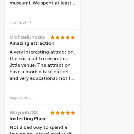
museum). We spent at least
two hours seeing the
exhibits and learning about
the human body. The
Jun 14, 2025
nervous and reproductive
systems were the most
MichaelLindaG
fascinating so make sure to
Amazing attraction
carve out enough time in
A very interesting attraction,
your day to visit!
there is a lot to see in this
little venue. The attraction
have a morbid fascination
and very educational, not for
young children though. The
bodies are amazing you
certainly can learn a lot. Well
May 29, 2025
worth a visit, take your time
to read all the information
Wayneb788
around the venue, you may
Instesting Place
well learn a thing or two
Not a bad way to spend a
about yourself.
few hours, lots of cool stuff