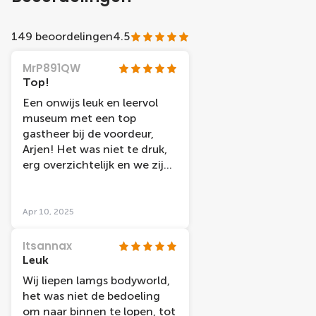
149 beoordelingen
4.5
MrP891QW
Top!
Een onwijs leuk en leervol
museum met een top
gastheer bij de voordeur,
Arjen! Het was niet te druk,
erg overzichtelijk en we zijn
gastvrij ontvangen. Zeker
een aanrader.
Apr 10, 2025
Itsannax
Leuk
Wij liepen lamgs bodyworld,
het was niet de bedoeling
om naar binnen te lopen, tot