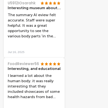
U5912IOsarahk
Interesting museum about human anatomy and physiology
The summary AI eview felt
accurate. Staff were super
helpful. It was a great
opportunity to see the
various body parts 'in the
flesh' with brief
explanations. The
explanations were all in
Jul 16, 2025
Dutch and English. We'd
paid for an audioguide
FoodReviewer56
where this had a big more
Interesting, and educational
information and was also
I learned a lot about the
helpful if finding it harder to
human body. it was really
read the information in a
interesting that they
smaller font. There were
included showcases of some
quite a number of references
health hazards from bad
to what makes people happy
habits such as smoking,
and also to the relationship
drinking and obesity, which