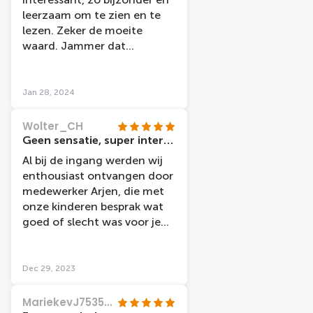
leerzaam om te zien en te
lezen. Zeker de moeite
waard. Jammer dat
personeel weinig interesse
toont, bij binnenkomst
wordt niets gezegd en als je
Jan 28, 2024
iets vraagt blijkt dat er niet
eens Nederlands wordt
Wolter_CH
gesproken. Bij het weggaan
Geen sensatie, super interessant!
zitten er 2 met de telefoon
Al bij de ingang werden wij
te spelen en te lachen.
enthousiast ontvangen door
medewerker Arjen, die met
onze kinderen besprak wat
goed of slecht was voor je
lichaam Dit inleidende
gesprekje plaatste ons hele
bezoek in een goed
Dec 29, 2023
perspectief: geen sensatie,
maar een superinteressante
MariekevJ7535JK