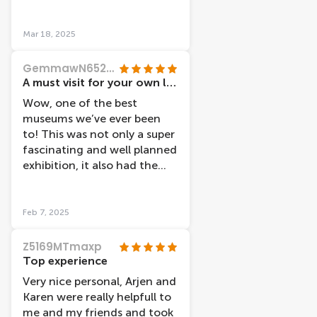
Mar 18, 2025
GemmawN6527SN
A must visit for your own life!!
Wow, one of the best
museums we’ve ever been
to! This was not only a super
fascinating and well planned
exhibition, it also had the
most friendly staff we’ve
ever met. They made the
start of our visit a super
Feb 7, 2025
positive one. The body works
themselves are amazing and
Z5169MTmaxp
both of us genuinely read
Top experience
every single piece of
Very nice personal, Arjen and
information (and we don’t
Karen were really helpfull to
like reading ;) ). They use the
me and my friends and took