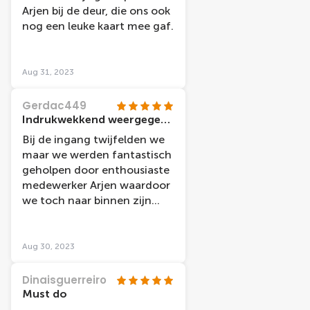
Arjen bij de deur, die ons ook
nog een leuke kaart mee gaf.
Aug 31, 2023
Gerdac449
Indrukwekkend weergegeven… je kijkt met nieuwe ogen gefascineerd naar ( op zich redelijk bekende) informatie
Bij de ingang twijfelden we
maar we werden fantastisch
geholpen door enthousiaste
medewerker Arjen waardoor
we toch naar binnen zijn
gegaan! Geen spijt ! HULDE !
Aug 30, 2023
Dinaisguerreiro
Must do