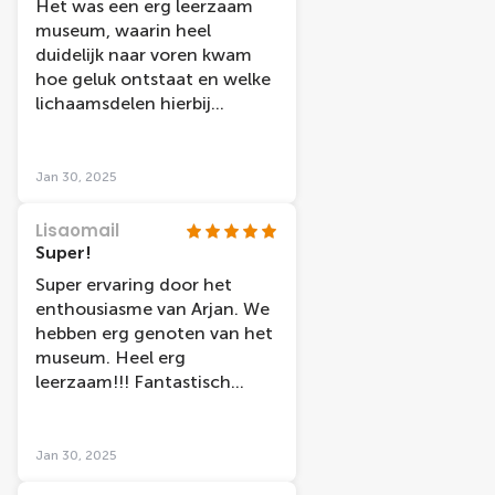
Het was een erg leerzaam
museum, waarin heel
duidelijk naar voren kwam
hoe geluk ontstaat en welke
lichaamsdelen hierbij
betrokken zijn. Het
personeel was vanaf
moment 1 heel vriendelijk en
Jan 30, 2025
gastvrij met name Arjan die
ons aan de deur begroette
Lisaomail
en ons helemaal wegwijs
Super!
maakte in de wereld van
Super ervaring door het
BodyWorlds! Heel erg
enthousiasme van Arjan. We
bedankt Arjan!
hebben erg genoten van het
museum. Heel erg
leerzaam!!! Fantastisch
museum om te leren over
geluk en gezondheid.
Jan 30, 2025