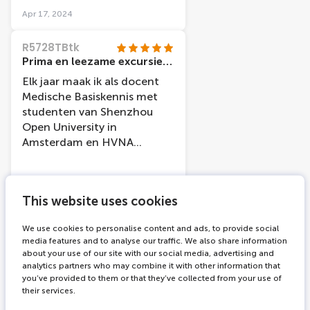
Apr 17, 2024
R5728TBtk
Prima en leezame excursie voor aanstaande therapeuten
Elk jaar maak ik als docent
Medische Basiskennis met
studenten van Shenzhou
Open University in
Amsterdam en HVNA
Opleidingen in Arnhem een
excursie naar Body Worlds.
Zo ook op 11 april dit jaar. De
Apr 15, 2024
This website uses cookies
reservering was gemakkelijk
gemaakt. Bij aankomst
Marleend969
We use cookies to personalise content and ads, to provide social
vriendelijk en behulpzaam te
Interessant!
media features and to analyse our traffic. We also share information
woord gestaan door
about your use of our site with our social media, advertising and
Super interessante tour
medewerker Arjen. De
analytics partners who may combine it with other information that
gehad. Samen met mijn
plastinaten zijn niet alleen
you’ve provided to them or that they’ve collected from your use of
meiden ( 13 en 9 jaar). Een
their services.
kunstzinnig, maar voor mijn
shoutout naar de "roze zeur
studenten prima