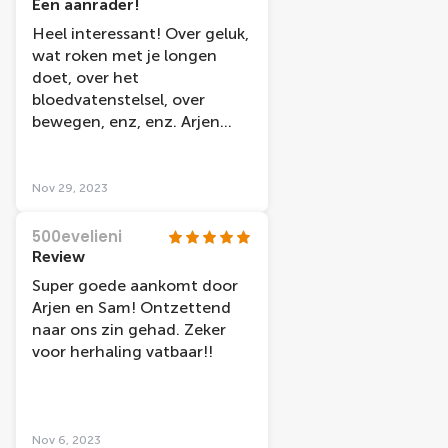
kennismaking met de
Een aanrader!
menselijke anatomie,
Heel interessant! Over geluk,
fysiologie en hoe je gezond
wat roken met je longen
kunt leven. Aanrader!
doet, over het
bloedvatenstelsel, over
bewegen, enz, enz. Arjen
bedankt voor de goede
service.
Nov 29, 2023
500evelieni
Review
Super goede aankomt door
Arjen en Sam! Ontzettend
naar ons zin gehad. Zeker
voor herhaling vatbaar!!
Nov 6, 2023