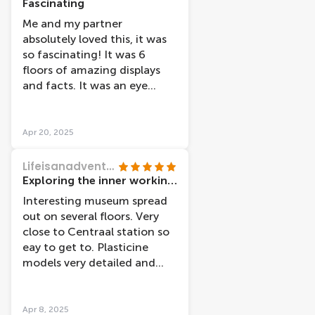
weekday (Weds) and no
Fascinating
queue at around 3pm.
Me and my partner
absolutely loved this, it was
so fascinating! It was 6
floors of amazing displays
and facts. It was an eye
opening experience to really
see how the body works
Apr 20, 2025
Lifeisanadventure123
Exploring the inner workings of the body
Interesting museum spread
out on several floors. Very
close to Centraal station so
eay to get to. Plasticine
models very detailed and
audio tour explained each
part in an easy to
understand way.
Apr 8, 2025