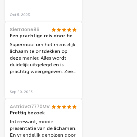
Oct 5, 2023
Sierraone86
Een prachtige reis door het menselijk lichaam!
Supermooi om het menselijk
lichaam te ontdekken op
deze manier. Alles wordt
duidelijk uitgelegd en is
prachtig weergegeven. Zeer
educatief! Mocht je een
grote, kale man bij de deur
tegenkomen, dat is Arjen.
Sep 20, 2023
Een uiterst vriendelijke man
die je een warm welkom
AstridvO7770MV
heet.
Prettig bezoek
Interessant, mooie
presentatie van de lichamen.
En vriendelijk geholpen door