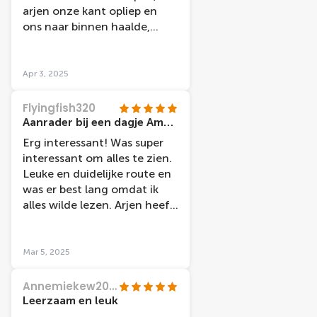
arjen onze kant opliep en
ons naar binnen haalde,
leuke tijd gehad, veel geleerd
bedankt arjen
Apr 3, 2025
Flyingfish320
Aanrader bij een dagje Amsterdam.
Erg interessant! Was super
interessant om alles te zien.
Leuke en duidelijke route en
was er best lang omdat ik
alles wilde lezen. Arjen heeft
ons een duidelijke uitleg
gegeven en het
museumtripje nog
Mar 5, 2025
persoonlijker voor ons
gemaakt! Aanrader bij een
Annemiekew2025
dagje Amsterdam.
Leerzaam en leuk