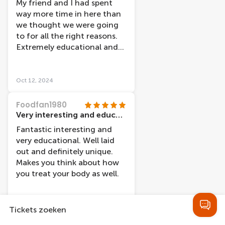
My friend and I had spent
it. There were less
way more time in here than
"plastinates" or bodies than I
we thought we were going
thought there would be,
to for all the right reasons.
however they were really
Extremely educational and
well integrated into the
love the idea of the entire
exhibit and helped it make
museum being centered
sense. I wouldn't go again,
around the idea of
Oct 12, 2024
however I am glad I went.
happiness. We each walked
away having learned
Foodfan1980
something new, even as
Very interesting and educational!
medical students. Highly
Fantastic interesting and
recommend, worth the
very educational. Well laid
price.
out and definitely unique.
Makes you think about how
you treat your body as well.
Oct 3, 2024
Tickets zoeken