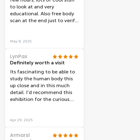
to look at and very
educational. Also free body
scan at the end just to verify
I was over weight .
May 8, 2025
LynPax
Definitely worth a visit
Its fascinating to be able to
study the human body this
up close and in this much
detail. I'd recommend this
exhibition for the curious.
The happiness theme is a bit
odd and doesn't quite work.
Thanks to Arjen and Daisy
Apr 29, 2025
for their warm welcome
when we arrived. It was a
Armarsl