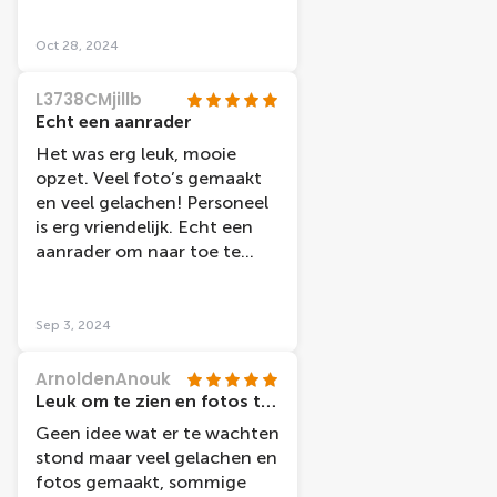
tekens moet gebruiken. Dat
vind ik opdringerig.
Oct 28, 2024
L3738CMjillb
Echt een aanrader
Het was erg leuk, mooie
opzet. Veel foto’s gemaakt
en veel gelachen! Personeel
is erg vriendelijk. Echt een
aanrader om naar toe te
gaan.
Sep 3, 2024
ArnoldenAnouk
Leuk om te zien en fotos te maken met beroemdheden
Geen idee wat er te wachten
stond maar veel gelachen en
fotos gemaakt, sommige