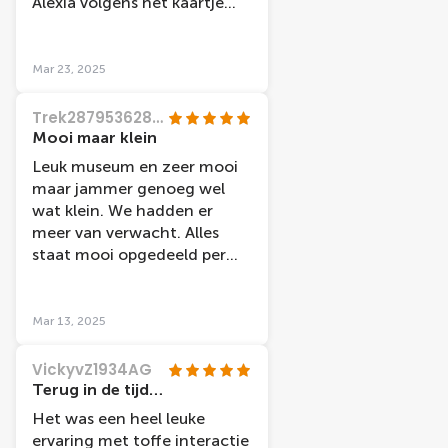
Alexia volgens het kaartje
geboren in 1988 en jutta
leerdam ook. Jammer.
Mar 23, 2025
Trek28795362849
Mooi maar klein
Leuk museum en zeer mooi
maar jammer genoeg wel
wat klein. We hadden er
meer van verwacht. Alles
staat mooi opgedeeld per
thema.👍
Mar 13, 2025
VickyvZ1934AG
Terug in de tijd…
Het was een heel leuke
ervaring met toffe interactie