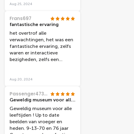
zoldertje van Anne Frank.
Aug 25, 2024
Een absolute aanrader, maar
houdt er rekening mee dat je
Frans697
ongeveer 60 minuten binnen
fantastische ervaring
bent.
het overtrof alle
verwachtingen, het was een
fantastische ervaring, zelfs
waren er interactieve
bezigheden, zelfs een
filmset met Charley Chaplin
Aug 20, 2024
Passenger473969
Geweldig museum voor alle leeftijden
Geweldig museum voor alle
leeftijden ! Up to date
beelden van vroeger en
heden. 9-13-70 en 76 jaar