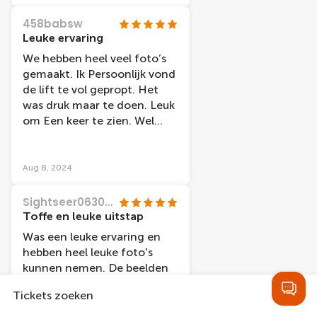
458babsw
Leuke ervaring
We hebben heel veel foto’s
gemaakt. Ik Persoonlijk vond
de lift te vol gepropt. Het
was druk maar te doen. Leuk
om Een keer te zien. Wel
miste wij het Taylor Swift
beeld!
Aug 8, 2024
Sightseer06308437725
Toffe en leuke uitstap
Was een leuke ervaring en
hebben heel leuke foto's
kunnen nemen. De beelden
zijn precies alsof ze er zelf
Tickets zoeken
staan. Alles is af! Ook onze
3Dprint is super geslaagd.