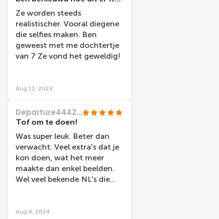
rolstoelen en
Ze worden steeds
wandelkarren/stokken dit
realistischer. Vooral diegene
zorgde voor wat opstopping.
die selfies maken. Ben
Maar toch veel foto's kunnen
geweest met me dochtertje
maken, hadden in 1 uur wel
van 7 Ze vond het geweldig!
al alles gehad!
Aug 11, 2024
Departure44425800668
Tof om te doen!
Was super leuk. Beter dan
verwacht. Veel extra's dat je
kon doen, wat het meer
maakte dan enkel beelden.
Wel veel bekende NL's die
minder bekend zijn bij een
groot publiek
Aug 8, 2024