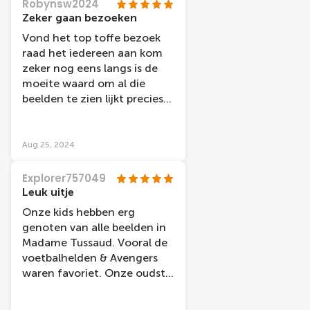
Robynsw2024
Zeker gaan bezoeken
Vond het top toffe bezoek
raad het iedereen aan kom
zeker nog eens langs is de
moeite waard om al die
beelden te zien lijkt precies
of je ze echt ontmoet hebt
Aug 25, 2024
Explorer757049
Leuk uitje
Onze kids hebben erg
genoten van alle beelden in
Madame Tussaud. Vooral de
voetbalhelden & Avengers
waren favoriet. Onze oudste
zoon (10 jaar) was ook erg
onder de indruk van het