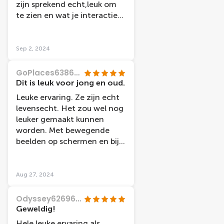
zijn sprekend echt,leuk om
te zien en wat je interactief
kan doen, Herman brood
werkte het niet volgens
ons,de foto van,van Gogh
Sep 2, 2024
maken wisten verschillende
toeristen niet hoe ze hun
GoPlaces63860683865
foto konden maken.
Dit is leuk voor jong en oud.
Leuke ervaring. Ze zijn echt
levensecht. Het zou wel nog
leuker gemaakt kunnen
worden. Met bewegende
beelden op schermen en bij
soms zou een naambordje
ook handig zijn. Sommige
beelden kunnen wel een
Aug 27, 2024
update gebruiken. In het
Holland café, zou iets meer
Odyssey62696346499
Hollandse muziek gedraaid
Geweldig!
kunnen worden.
Hele leuke ervaring als