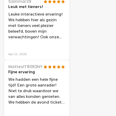
Sammar29
Leuk met tieners!
Leuke interactieve ervaring!
We hebben hier als gezin
met tieners veel plezier
beleefd, boven mijn
verwachtingen! Ook onze
oudste kinderen (17 jaar)
vonden het een plezierig
bezoek en hebben veel
Apr 11, 2025
gelachen! Aanrader!
MatteolT8083NY
Fijne ervaring
We hadden een hele fijne
tijd! Een grote aanrader!
Niet te druk waardoor we
van alles konden genieten.
We hebben de avond tickets
genomen en hebben ervan
genoten!