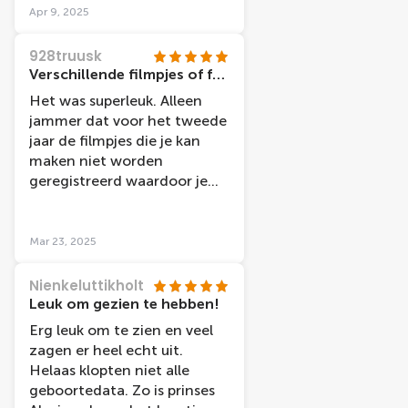
Apr 9, 2025
928truusk
Verschillende filmpjes of foto's die je kan maken deden het ook niet.
Het was superleuk. Alleen
jammer dat voor het tweede
jaar de filmpjes die je kan
maken niet worden
geregistreerd waardoor je
niets via je e-mail ontvangt.
Beetje jammer.
Mar 23, 2025
Nienkeluttikholt
Leuk om gezien te hebben!
Erg leuk om te zien en veel
zagen er heel echt uit.
Helaas klopten niet alle
geboortedata. Zo is prinses