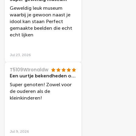
mij op te halen en mij te
Geweldig leuk museum
begeleiden naar het
waarbij je gewoon naast je
apparaat zodat ik toch mijn
idool kan staan Perfect
souvenir kon halen. En
gemaakte beelden die echt
zonder het museum te
echt lijken
bezoeken. Daarna weer naar
buiten begeleid. Ik vond dit
erg fijn dat dit zo kon. Dank
Jul 23, 2026
jullie wel allen voor deze fijne
en vriendelijke service.
T5109WIronaldw
Toppers. Verdienen eigenlijk
Een uurtje bekendheden ontmoeten!
5+++ sterren
Super genoten! Zowel voor
de ouderen als de
kleinkinderen!
Jul 9, 2026