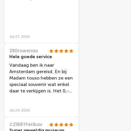
Jul 27, 2026
280rowenas
Hele goede service
Vandaag ben ik naar
Amsterdam gereisd. En bij
Madam touso hebben ze een
speciaal souvenir wat enkel
daar te verkijgen is. Het 0,-
souvenir biljet. Ik heb
gevraagd of ik dat mocht
halen, maar dat apparaat
Jul 24, 2026
staat binnen op de 2e of 4e
verdieping.een medewerker
C2188TFerikav
is zo vriendelijk geweest om
Super geweldig museum