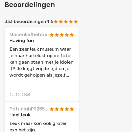
Beoordelingen
333 beoordelingen
4.5
Musealiefhebber
Having fun
Een zeer leuk museum waar
je naar hartelust op de foto
kan gaan staan met je idolen
:)!! Je krijgt vrij de tijd en je
wordt geholpen als jezelf
geen foto kan nemen.
Jul 30, 2026
PatriciahP3265JX
Heel leuk
Leuk maar kon ook groter
exhibet zijn.