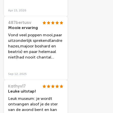
Apr 15, 2026
487bertusv
Mooie ervaring
Vond veel poppen mooi,paar
uitzonderlijk sprekend(andre
hazes,majoor boshard en
beatrix) en paar helemaal
niet(had nooit chantal
janzen herkend als het er
niet bij stond) Mis ook wel
paar nl
Sep 12, 2025
grootheden...bijvoorbeeld
andre van duin,max v
Kathyv17
erstappen en andre rieu
Leuke uitstap!
Leuk museum: je wordt
ontvangen alsof je de ster
van de avond bent en kan