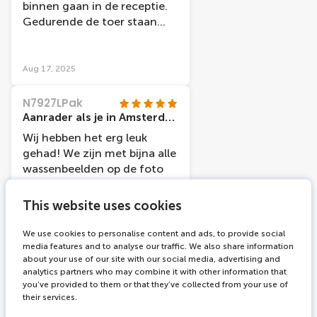
binnen gaan in de receptie.
Gedurende de toer staan
heel wat beelden en telkens
is er wel iets te beleven in
functie van de persoon. De
Aug 17, 2025
beelden zelf zijn al wel wat
oud, sommigen mogen al
N7927LPak
wat gerepareerd worden.
Aanrader als je in Amsterdam bent!
Maar we hadden een super
Wij hebben het erg leuk
leuke uitstap, hebben veel
gehad! We zijn met bijna alle
gelachen en vonden het
wassenbeelden op de foto
zeker de moeite waard!
geweest. Het begint al goed
in de lift, daar wordt je echt
This website uses cookies
meegenomen naar een
andere wereld. Je bent in
We use cookies to personalise content and ads, to provide social
ongeveer een uurtje klaar.
media features and to analyse our traffic. We also share information
Aug 10, 2025
about your use of our site with our social media, advertising and
Doordat je vol bewondering
analytics partners who may combine it with other information that
bent van alle wassenbeelden
D6548NLnathalies
you’ve provided to them or that they’ve collected from your use of
ben je zo bij het einde en
Leuke ervaring maar best prijzig.
their services.
dan denk je huh?!? Is het nu
Leuk om een keer gezien te