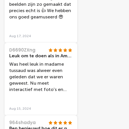
beelden zijn zo gemaakt dat
precies echt is 👍 We hebben
ons goed geamuseerd 😎
Aug 17, 2024
D6690ZXng
Leuk om te doen als in Amsterdam bent!
Was heel leuk in madame
tussaud was alweer even
geleden dat we er waren
geweest. Nu meet
interactief met foto's en
greenscreens. Leuk de
karaoke in bruincafe waar
ook wat kunt drinken. Uurtje
Aug 15, 2024
binnen geweest op
doordeweekse dag was
964shadya
grote groep voor ons met
Ben benieuwd hoe dit er na 10 naar zal uitzien.