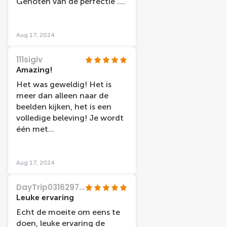
Genoten van de perfectie .
Echte aanrader . Superdag
gehad !
Aug 17, 2024
111sigiv
Amazing!
Het was geweldig! Het is
meer dan alleen naar de
beelden kijken, het is een
volledige beleving! Je wordt
één met
wereldberoemdheden, je
gaat mee de rode loper op!
En daarnaast ook leiden
Aug 17, 2024
dingetjes om te doen voor
klein en groot!
DayTrip03162972989
Leuke ervaring
Echt de moeite om eens te
doen, leuke ervaring de