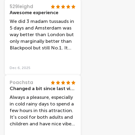
529leighd
Awesome experience
We did 3 madam tussauds in
5 days and Amsterdam was
way better than London but
only marginally better than
Blackpool but still No.1. It
was my 2nd time visiting
(2001) to see it had
modernised was amazing.
Dec 6, 2025
Well done all.
Poachsta
Changed a bit since last visit but still good
Always a pleasure, especially
in cold rainy days to spend a
few hours in this attraction.
It's cool for both adults and
children and have nice vibes,
staff are nice and helpful