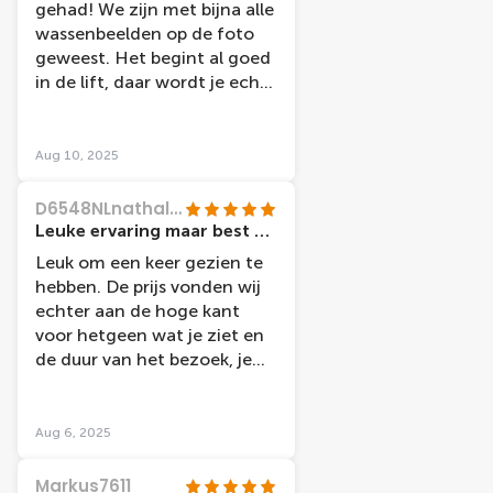
gehad! We zijn met bijna alle
gelachen en vonden het
wassenbeelden op de foto
zeker de moeite waard!
geweest. Het begint al goed
in de lift, daar wordt je echt
meegenomen naar een
andere wereld. Je bent in
ongeveer een uurtje klaar.
Aug 10, 2025
Doordat je vol bewondering
bent van alle wassenbeelden
D6548NLnathalies
ben je zo bij het einde en
Leuke ervaring maar best prijzig.
dan denk je huh?!? Is het nu
Leuk om een keer gezien te
al afgelopen?!? Dat hadden
hebben. De prijs vonden wij
wij wel. Maar verder ziet het
echter aan de hoge kant
er allemaal mooi uit. Een
voor hetgeen wat je ziet en
leuke aanrader als je dan
de duur van het bezoek, je
toch in Amsterdam bent.
hebt alles vrij snel gezien. De
poppen zijn echt realistisch
maar de ruimte waar deze
Aug 6, 2025
worden tentoongesteld,
doet geen recht aan de
Markus7611