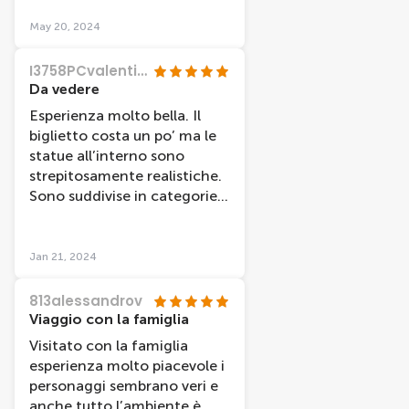
importante di Amsterdam.
May 20, 2024
I3758PCvalentinav
Da vedere
Esperienza molto bella. Il
biglietto costa un po’ ma le
statue all’interno sono
strepitosamente realistiche.
Sono suddivise in categorie e
ci sono scritti i nomi di tutti.
Molto bello. Inoltre si trova in
pieno centro quindi ottimo
Jan 21, 2024
sia i collegamenti che i
dintorni.
813alessandrov
Viaggio con la famiglia
Visitato con la famiglia
esperienza molto piacevole i
personaggi sembrano veri e
anche tutto l’ambiente è