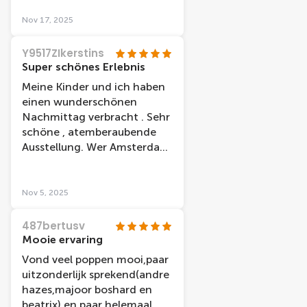
and the atmosphere is great.
We also tried for the first
Nov 17, 2025
time the Dungeon live
acting experience and it was
Y9517ZIkerstins
also cool.
Super schönes Erlebnis
Meine Kinder und ich haben
einen wunderschönen
Nachmittag verbracht . Sehr
schöne , atemberaubende
Ausstellung. Wer Amsterdam
besucht sollte sich diese
Ausstellung anschauen .
Nov 5, 2025
487bertusv
Mooie ervaring
Vond veel poppen mooi,paar
uitzonderlijk sprekend(andre
hazes,majoor boshard en
beatrix) en paar helemaal