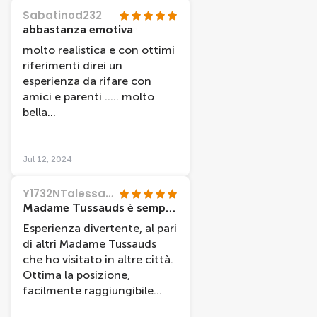
Sabatinod232
abbastanza emotiva
molto realistica e con ottimi
riferimenti direi un
esperienza da rifare con
amici e parenti ..... molto
bella
aaaaaaaaaaaaaaaaaaaaaaaaaaaaaaaaa
Jul 12, 2024
Y1732NTalessandrot
Madame Tussauds è sempre una garanzia
Esperienza divertente, al pari
di altri Madame Tussauds
che ho visitato in altre città.
Ottima la posizione,
facilmente raggiungibile
trovandosi nella piazza più