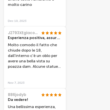
molto carino
Dec 10, 2023
J2793XEgiacomop
Esperienza positiva, assurde le statue
Molto comodo il fatto che
chiude dopo le 18,
dall'interno c'è un oblo per
avere una bella vista su
poazza dam. Alcune statue
son da brividi! All'interno
c'era la possibilità di fare
qualche foto a tema
Nov 7, 2023
personalizzato
(maggiorparte a
886jodyb
pagamento). Molto
Da vedere!
soggettivo ma noi ci siam
Una bellissima esperienza,
divertiti