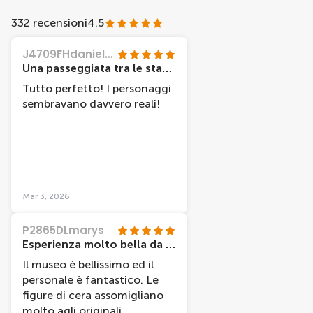
332 recensioni
4.5
J4709FHdanielab
Una passeggiata tra le star della musica, del cinema, della storia e della politica
Tutto perfetto! I personaggi
sembravano davvero reali!
Mar 3, 2026
P2865DLmarys
Esperienza molto bella da fare. Personale gentilissimo.
Il museo è bellissimo ed il
personale è fantastico. Le
figure di cera assomigliano
molto agli originali,