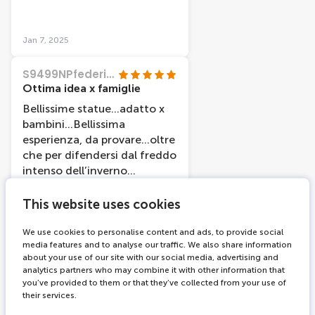
guardaroba per il caldo che
c'è dentro comunque
consigliato
Jan 7, 2025
S9499NPfedericor
Ottima idea x famiglie
Bellissime statue…adatto x
bambini…Bellissima
esperienza, da provare…oltre
che per difendersi dal freddo
intenso dell’inverno
olandese
This website uses cookies
Jan 4, 2025
We use cookies to personalise content and ads, to provide social
media features and to analyse our traffic. We also share information
N3534MMfedericar
about your use of our site with our social media, advertising and
Bellissimo museo consigliatissimo
analytics partners who may combine it with other information that
you’ve provided to them or that they’ve collected from your use of
Il museo è veramente bello ,
their services.
ha un sacco di parti