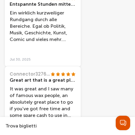
"persoon".
Entspannte Stunden mitten in der Stadt
Ein wirklich kurzweiliger
Rundgang durch alle
Bereiche. Egal ob Politik,
Musik, Geschichte, Kunst,
Comic und vieles mehr.
Super gemacht und super
nettes Personal
Jul 30, 2025
Connector32762287850
Great art that is a great place to go in Amsterdam.
It was great and I saw many
of famous wax people, an
absolutely great place to go
if you’ve got free time and
some spare cash to use in
Amsterdam.
Trova biglietti