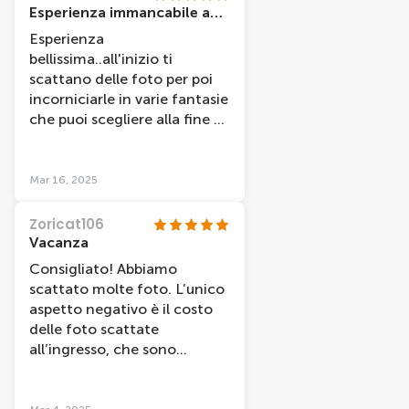
Esperienza immancabile ad Amsterdam
Esperienza
bellissima..all'inizio ti
scattano delle foto per poi
incorniciarle in varie fantasie
che puoi scegliere alla fine e
comprarla per 20 euro..
mentre il resto delle
esperienze interrattive che
Mar 16, 2025
fai durante il percorso sono
gratis e ti vengono inviate
Zoricat106
tramite email e li mi casca
Vacanza
l'asino.. l'esperienza mi è
Consigliato! Abbiamo
stata inviata in parte
scattato molte foto. L’unico
nonostante il sollecito ma
aspetto negativo è il costo
tutto sommato posso
delle foto scattate
concederglielo dato che è
all’ingresso, che sono
sempre molto affollato..
piuttosto care: 17 euro a
esperienza bellissima e
foto. Sono disponibili anche
coinvolgente..i personaggi