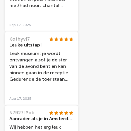
niet(had nooit chantal
janzen herkend als het er
niet bij stond) Mis ook wel
paar nl
Sep 12, 2025
grootheden...bijvoorbeeld
andre van duin,max v
Kathyv17
erstappen en andre rieu
Leuke uitstap!
Leuk museum: je wordt
ontvangen alsof je de ster
van de avond bent en kan
binnen gaan in de receptie.
Gedurende de toer staan
heel wat beelden en telkens
is er wel iets te beleven in
functie van de persoon. De
Aug 17, 2025
beelden zelf zijn al wel wat
oud, sommigen mogen al
N7927LPak
wat gerepareerd worden.
Aanrader als je in Amsterdam bent!
Maar we hadden een super
Wij hebben het erg leuk
leuke uitstap, hebben veel