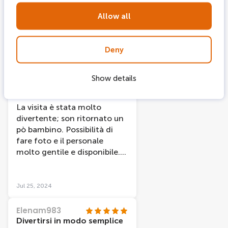
interattive con cui giocare e
divertirsi sopratutto in
Allow all
coppia o in famiglia , anche
se sola sono riuscita a
divertirmi lo stesso . Il
Deny
personale è meraviglioso
Aug 27, 2024
sono davvero gentilissimi e
Show details
mi hanno fatti vivere ancora
MassimilianocP4096HI
meglio la mia esperienza in
Giornata divertente
solitudine con foto, video e
La visita è stata molto
attività molto belle .
divertente; son ritornato un
Ringrazio lo staff era tutto
pò bambino. Possibilità di
davvero bello
fare foto e il personale
molto gentile e disponibile.
Esperienza da fare
Jul 25, 2024
Elenam983
Divertirsi in modo semplice