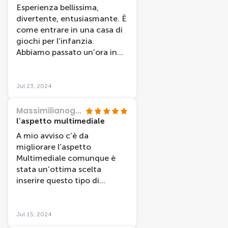
Esperienza bellissima,
divertente, entusiasmante. È
come entrare in una casa di
giochi per l'infanzia.
Abbiamo passato un'ora in
mezzo a personaggi che
sembravano davvero reali,
divertendoci come bambini.
Jul 23, 2024
Il personale che ci ha accolto
e il ragazzo (Jacopo) che ci
MassimilianogA9670OU
ha illustrato le foto che si
l’aspetto multimediale
potevano comprare, sono
A mio avviso c’è da
stati davvero gentili,
migliorare l’aspetto
simpatici.
Multimediale comunque è
stata un’ottima scelta
inserire questo tipo di
interattività ,per il resto
ottimo.
Jul 15, 2024