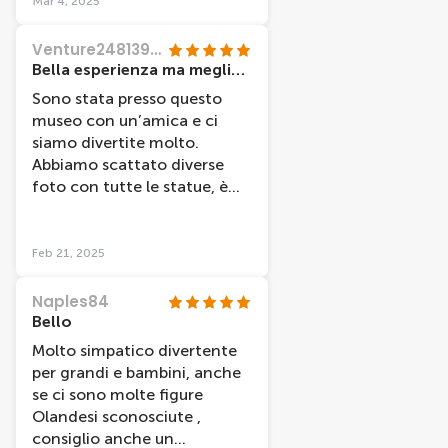
dei pacchetti, ma comunque
Mar 4, 2025
sono fatti quasi tutti molto
il prezzo è alto. A parte
simili.. con il finale
questo, consiglio
Venture24813908187
inaspettato con qualche pg
sicuramente la visita!
Bella esperienza ma meglio quello di Londra
della Marvel che mi ha fatto
Sono stata presso questo
impazzire... veramente da
museo con un’amica e ci
non perdere durante il
siamo divertite molto.
viaggio ad Amsterdam..
Abbiamo scattato diverse
foto con tutte le statue, è
stato molto divertente ma
non come lo stesso museo a
Londra, che è più fornito
Feb 21, 2025
Naples84
Bello
Molto simpatico divertente
per grandi e bambini, anche
se ci sono molte figure
Olandesi sconosciute ,
consiglio anche un