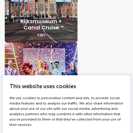
Rijksmuseum +
Canal Cruise
van
This website uses cookies
Madame Tussauds +
Rondvaart
We use cookies to personalise content and ads, to provide social
Amsterdam
media features and to analyse our traffic. We also share information
van
about your use of our site with our social media, advertising and
analytics partners who may combine it with other information that
you’ve provided to them or that they’ve collected from your use of
their services.