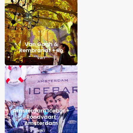
Van Gogh &
Rembrandt + Ro
van
Amsterdam Icebar +
Rondvaart
Amsterdam
van