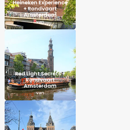
Heineken Experience
+ Rondvaart
Amsterdam
van
Red Light Secrets +
Rondvaart
Amsterdam
van