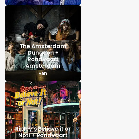
The Amsterdam
Dungeon +
Rondvaart
Amsterdam
van
Ripley’s Believe it or
Not! + Rondvaart