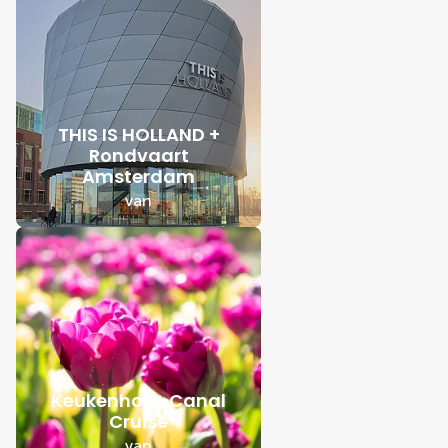
THIS IS HOLLAND +
Rondvaart
Amsterdam
van
Keukenhof + Canal
Cruise
van