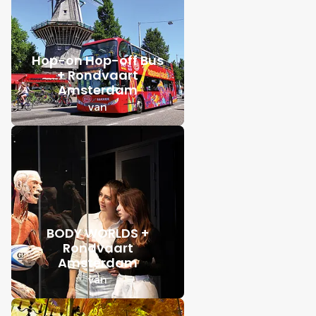
Hop-on Hop-off Bus
+ Rondvaart
Amsterdam
van
BODY WORLDS +
Rondvaart
Amsterdam
van