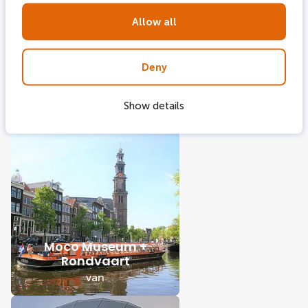
Allow all
STRAAT Museum +
Deny
Rondvaart
Amsterdam
Show details
van
Moco Museum +
Rondvaart
van