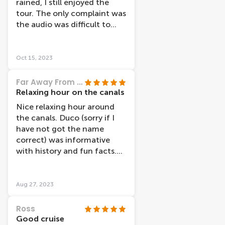
rained, I still enjoyed the
Maybe the canal boat
tour. The only complaint was
starting from the museums
the audio was difficult to
area take that route? We
hear at times.
took the one from the
station. There are lots of
Oct 15, 2023
canal boat companies, but
we were more than happy
Far Away From Every Day
with Lovers as their boats
Relaxing hour on the canals
appear a lot more modern
Nice relaxing hour around
than many others we saw. I
the canals. Duco (sorry if I
would definitely recommend
have not got the name
the cruise and my teenage
correct) was informative
daughter said it was one of
with history and fun facts.
the nicest things we did
Would recommend.
when in Amsterdam.
Aug 27, 2023
Ross
Good cruise