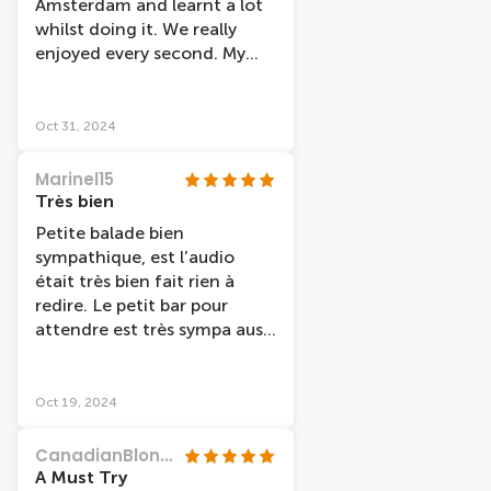
Amsterdam and learnt a lot
whilst doing it. We really
enjoyed every second. My
five year old didn’t want to
get off. The captain was also
very knowledgeable.
Oct 31, 2024
Marinel15
Très bien
Petite balade bien
sympathique, est l’audio
était très bien fait rien à
redire. Le petit bar pour
attendre est très sympa aussi
avant d’accéder au bateau.
Oct 19, 2024
CanadianBlondie
A Must Try