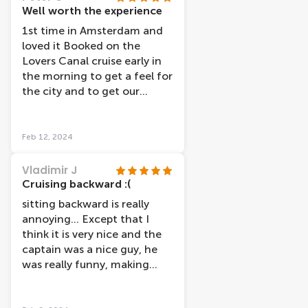
would definitely recommend
The facilties were clean. If I
Well worth the experience
it!
hadn't have had the I
1st time in Amsterdam and
amsterdam card I would
loved it Booked on the
have still paid what the price
Lovers Canal cruise early in
was (which I think is
the morning to get a feel for
reasonable).
the city and to get our
bearings The tour showed
the highlights of the city
and the comentry was good
Feb 12, 2024
Vladimir J
Cruising backward :(
sitting backward is really
annoying... Except that I
think it is very nice and the
captain was a nice guy, he
was really funny, making
jokes.