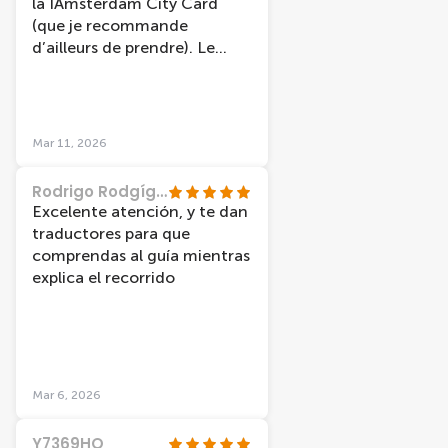
la IAmsterdam City Card
(que je recommande
d’ailleurs de prendre). Le
guide était très gentil et très
drôle, ce qui a rendu la
balade encore plus agréable.
Nous avons eu la chance de
Mar 11, 2026
visiter les canaux sous un
magnifique ciel bleu, ce qui a
Rodrigo Rodgíguez
rendu l’expérience vraiment
Excelente atención, y te dan
magique.
traductores para que
comprendas al guía mientras
explica el recorrido
Mar 6, 2026
Y7369HQ_