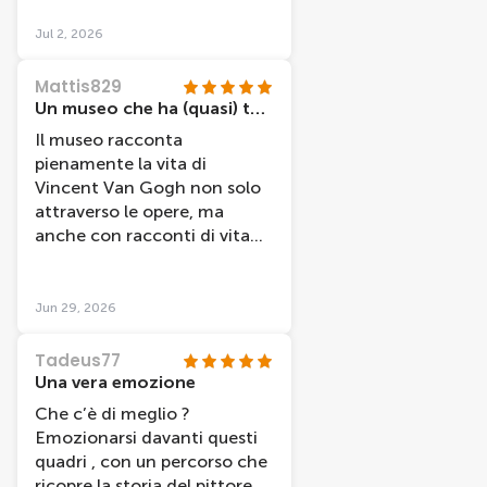
Jul 2, 2026
Mattis829
Un museo che ha (quasi) tutto
Il museo racconta
pienamente la vita di
Vincent Van Gogh non solo
attraverso le opere, ma
anche con racconti di vita
dell'autore (lettere,
aneddoti). Il prezzo vale
l'esperienza, peccato per
Jun 29, 2026
l'assenza di alcune opere che
tutt'ora sono esposte in altri
Tadeus77
musei ("La notte stellata",
Una vera emozione
per esempio).
Che c’è di meglio ?
Emozionarsi davanti questi
quadri , con un percorso che
ricopre la storia del pittore