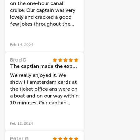
on the one-hour canal
cruise. Our captain was very
lovely and cracked a good
few jokes throughout the
tour. The GPS guided tour
via the headphones was a
fab idea and there were so
Feb 14, 2024
many language options
available which was a really
Brad D
pleasant surprise. We learned
The captian made the experience
so much about the history of
We really enjoyed it. We
the city and the tour even
show I I amsterdam cards at
helped us to find places to
the ticket office ans were on
visit again in further detail
a boat and on our way within
after the tour. The price was
10 minutes. Our captain
extremely reasonable
(Tony I believe was his name)
considering the excellent
was lovely ,cheerful and very
experience we got, and our
knowledge of the area, he
Feb 12, 2024
boat even left a little early
also had 2 traniees with him
which was nice. All in all, we
and they were also lovely.
Peter G