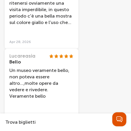
considerazione è la
ritenersi ovviamente una
prenotazione dei biglietti:
visita imperdibile, in questo
consiglio vivamente di
periodo c'è una bella mostra
acquistarli online con
sul colore giallo e l'uso che
almeno 2–3 settimane di
ne hanno fatto diversi artisti,
anticipo, poiché nei periodi
compresa nel biglietto di
di alta affluenza è molto
ingresso al museo.
Apr 28, 2026
facile trovare tutto esaurito.
L'audioguida si paga a parte,
la consigliamo, tra l'altro é
Lucareasia
stata realizzata anche per la
Bello
mostra. Ingresso da
Un museo veramente bello,
prenotare con anticipo,
non poteva essere
molto caotico nel
altro...,molte opere da
pomeriggio, forse é meglio
vedere e rivedere.
andare in orario di apertura.
Veramente bello
Apr 11, 2026
Trova biglietti
V1753YVlorenzoc