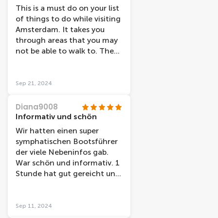
This is a must do on your list
of things to do while visiting
Amsterdam. It takes you
through areas that you may
not be able to walk to. The
captain points out things of
interest and tells the story
behind it.
Sep 21, 2024
Diana9008
Informativ und schön
Wir hatten einen super
symphatischen Bootsführer
der viele Nebeninfos gab.
War schön und informativ. 1
Stunde hat gut gereicht und
empfehlenswert. Gute Karte
erhalten für den Treffpunkt
und pünktlich, sowie sauber.
Sep 11, 2024