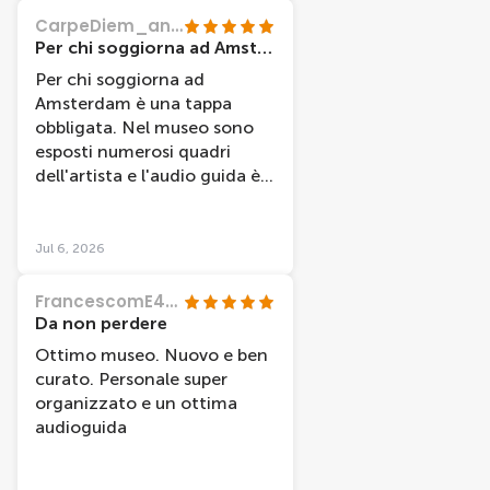
basilari per conoscere il Van
CarpeDiem_and_go
Grog artista e sopratutto
Per chi soggiorna ad Amsterdam è una meta da non mancare
uomo
Per chi soggiorna ad
Amsterdam è una tappa
obbligata. Nel museo sono
esposti numerosi quadri
dell'artista e l'audio guida è
compresa nel biglietto di
ingresso. Ci sono più livelli di
approfondimento della
Jul 6, 2026
guida. Consiglio quello
completo, ne vale la pena per
FrancescomE4409LH
le esaurienti spiegazioni
Da non perdere
fornite
Ottimo museo. Nuovo e ben
curato. Personale super
organizzato e un ottima
audioguida