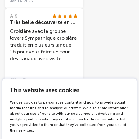
freetour volvimos a ver sitios
Jan 14, 2025
en los que ya habíamos
estado.
A.S
Très belle découverte en péniche
Croisière avec le groupe
lovers Sympathique croisière
traduit en plusieurs langue
1h pour vous faire un tour
des canaux avec visite
guidée et indication sur les
différents
quartiers/monuments /
Jan 6, 2025
place/ marché /histoire /
This website uses cookies
musée de la ville etc Très
Tourist11590861736
bien pour découvrir une 1er
Amsterdam City River Cruise
We use cookies to personalise content and ads, to provide social
fois en famille en amies en
media features and to analyse our traffic. We also share information
The canal cruise was perfect,
couple cette croisière et très
about your use of our site with our social media, advertising and
the captin come guide gave
analytics partners who may combine it with other information that
bien adapter
us headphones to listen in
you’ve provided to them or that they’ve collected from your use of
our own language. The
their services.
riverboat was clean and tidy,