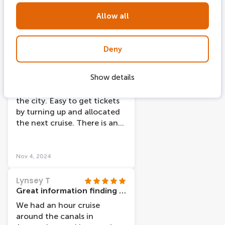
easy to walk on and off, it
Allow all
was a nice day and we got
some beautiful pictures!! A
Nov 19, 2024
great end to a fantastic
Deny
tourist holiday!!
OnAir64046
Early evening cruise
Show details
We did the early evening
cruise to see the lights of
the city. Easy to get tickets
by turning up and allocated
the next cruise. There is an
audio link that you can use,
but we decided to just sit
outside and watch the views.
Nov 4, 2024
An hour cruise which was
interesting and pretty.
Lynsey T
Great information finding cruise
We had an hour cruise
around the canals in