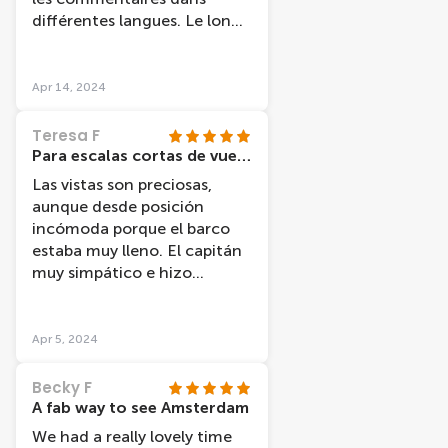
différentes langues. Le long
de cette promenade fluviale,
nous découvrons l'histoire de
la ville et des monuments
Apr 14, 2024
"célèbres". Par contre, le
confort est rudimentaire.
Teresa F
Para escalas cortas de vuelo
Las vistas son preciosas,
aunque desde posición
incómoda porque el barco
estaba muy lleno. El capitán
muy simpático e hizo
agradable el viaje.
Apr 5, 2024
Becky F
A fab way to see Amsterdam
We had a really lovely time