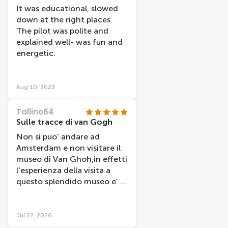
It was educational, slowed
down at the right places.
The pilot was polite and
explained well- was fun and
energetic.
Aug 10, 2023
Tallino64
Sulle tracce di van Gogh
Non si puo' andare ad
Amsterdam e non visitare il
museo di Van Ghoh,in effetti
l'esperienza della visita a
questo splendido museo e' di
quelle che fai una volta nella
vita.Tutto molto ben
spiegato dalla audioguida e
Jul 22, 2026
semplice nelle informazioni