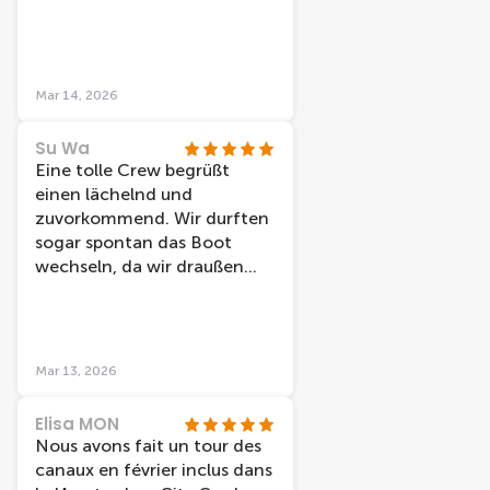
recomendable.
Mar 14, 2026
Su Wa
Eine tolle Crew begrüßt
einen lächelnd und
zuvorkommend. Wir durften
sogar spontan das Boot
wechseln, da wir draußen
sitzen wollten und nicht
jedes Boot hat dazu die
Möglichkeit. Die Station liegt
direkt am Bahnhof und ist
Mar 13, 2026
daher sehr zentral. Preis-
Leistung ist top.
Elisa MON
Nous avons fait un tour des
canaux en février inclus dans