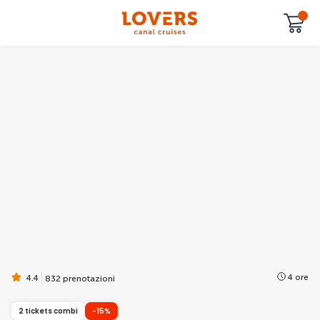
4 ore
4.4
832 prenotazioni
2 tickets combi
-15%