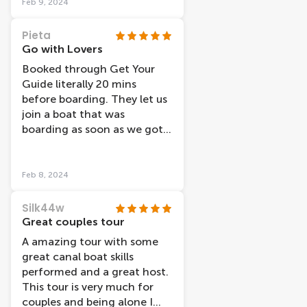
Feb 9, 2024
Pieta
Go with Lovers
Booked through Get Your
Guide literally 20 mins
before boarding. They let us
join a boat that was
boarding as soon as we got
there, which was great, no
standing around as they
weren’t so busy. We took a
Feb 8, 2024
daytime trip and glad we did.
Maybe evening cruises would
Silk44w
be better in warmer months
Great couples tour
with open boats. The boat
A amazing tour with some
was modern, clean and
great canal boat skills
warm and no condensation
performed and a great host.
at all during any part of our
This tour is very much for
cruise. The headphones were
couples and being alone I