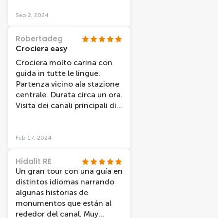
informazioni in inglese. La
durata è di un'ora ma ci è
Sep 2, 2024
dispiaciuto scendere!!
Robertadeg
Crociera easy
Crociera molto carina con
guida in tutte le lingue.
Partenza vicino ala stazione
centrale. Durata circa un ora.
Visita dei canali principali di
Amsterdam. Da provare
Feb 17, 2024
Hidalit RE
Un gran tour con una guía en
distintos idiomas narrando
algunas historias de
monumentos que están al
rededor del canal. Muy