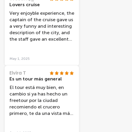
Lovers cruise
Very enjoyble experience, the
captain of the cruise gave us
a very funny and interesting
description of the city, and
the staff gave an excellent
service.
May 1, 2025
Elvira T
Es un tour más general
El tour está muy bien, en
cambio si ya has hecho un
freetour por la ciudad
recomiendo el crucero
primero, te da una vista más
general, mi amiga y yo al
haber hecho antes el