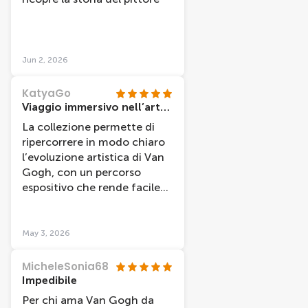
Jun 2, 2026
KatyaGo
Viaggio immersivo nell’arte di Van Gogh
La collezione permette di
ripercorrere in modo chiaro
l’evoluzione artistica di Van
Gogh, con un percorso
espositivo che rende facile
seguire le diverse fasi della
sua vita e del suo stile.
Particolarmente utile e
May 3, 2026
consigliata l’audio guida, che
offre spiegazioni su alcuni
MicheleSonia68
dei dipinti esposti. Un
Impedibile
aspetto da tenere in
Per chi ama Van Gogh da