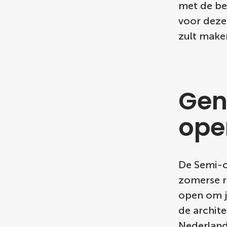
met de bes
voor deze
zult make
Gen
ope
De Semi-o
zomerse r
open om j
de archite
Nederland