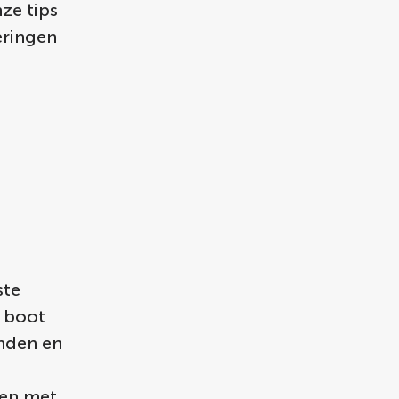
ze tips
eringen
ste
e boot
nden en
ten met