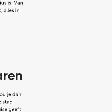
us is. Van
 alles in
aren
zou je dan
e stad
ise geeft