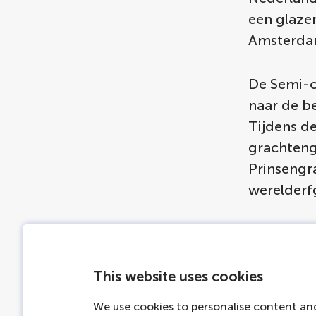
een glazen
Amsterda
De Semi-o
naar de b
Tijdens d
grachtengo
Prinsengr
werelderf
Artikel 
This website uses cookies
We use cookies to personalise content and