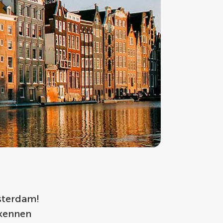
msterdam!
rkennen