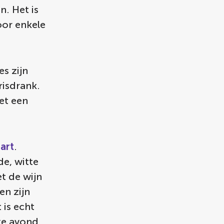
n. Het is
oor enkele
es zijn
risdrank.
met een
art
.
e, witte
t de wijn
en zijn
is echt
ke avond