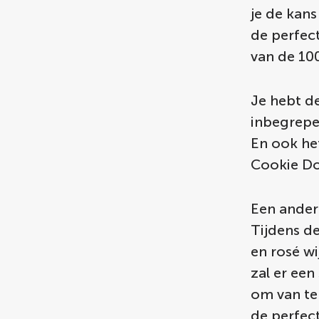
je de kans
de perfect
van de 10
Je hebt de
inbegrepen
En ook het
Cookie Do
Een andere
Tijdens d
en rosé w
zal er een
om van te
de perfec