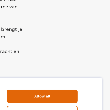
arme van
brengt je
am.
gracht en
Allow all