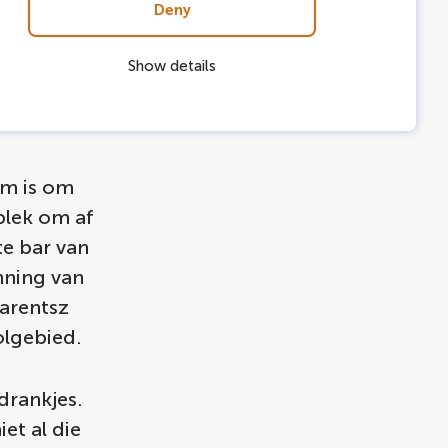
Deny
Show details
rm is om
plek om af
ste bar van
nning van
arentsz
olgebied.
drankjes.
et al die