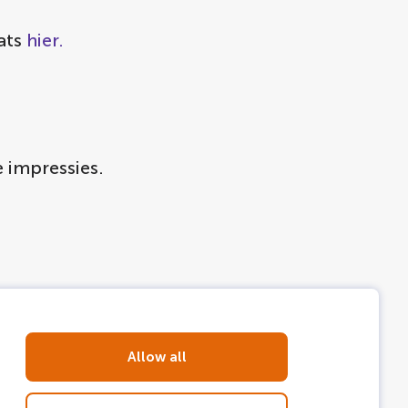
ats
hier.
 impressies.
Allow all