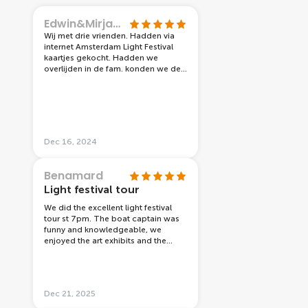
Edwin&Mirjam Hilgerson
Wij met drie vrienden. Hadden via
internet Amsterdam Light Festival
kaartjes gekocht. Hadden we
overlijden in de fam. konden we de
kaarten omzetten... Dus hele
menselijk bedrijf..... Rond vaart was
druk maar wel erg leuk en mooi. Ga
zitten en genieten. 👍 Neem de tijd.
Wij gingen nu 14 dec.ik ben al een
ander jaar geweest toen eerder in
Dec 16, 2024
het jaar dan is het iets beter te doen
(minder druk ) Vaar je iets sneller
door. Maar zeker aanraden.
Benamard
Light festival tour
We did the excellent light festival
tour st 7pm. The boat captain was
funny and knowledgeable, we
enjoyed the art exhibits and the
background story about each and
one of them. Keep in mind the audio
guide for the light festival tour is
only in Dutch or English.
Dec 21, 2025