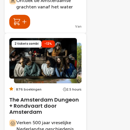
Ontdek de Amsterdamse
grachten vanaf het water
Van
2 tickets combi
-12%
876 boekingen
2.5 hours
The Amsterdam Dungeon
+ Rondvaart door
Amsterdam
Verken 500 jaar vreselijke
Nederlandse geschiedenis