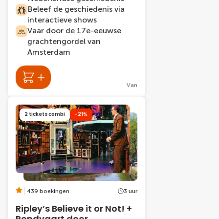
Beleef de geschiedenis via
interactieve shows
Vaar door de 17e-eeuwse
grachtengordel van
Amsterdam
Van
2 tickets combi
-21%
439 boekingen
3 uur
Ripley’s Believe it or Not! +
Rondvaart door