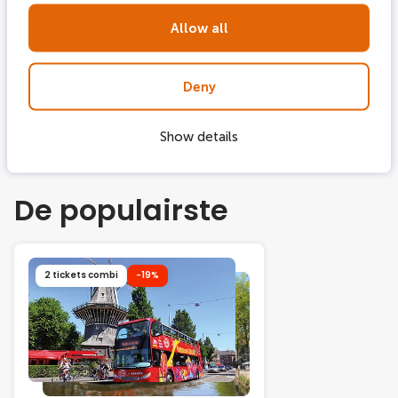
Allow all
jan 17, 2025
Valentijnsdag in
Deny
Amsterdam
Show details
De populairste
2 tickets combi
-19%