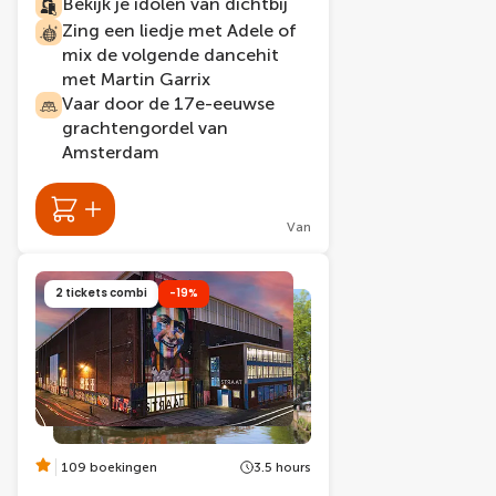
Bekijk je idolen van dichtbij
Zing een liedje met Adele of
mix de volgende dancehit
met Martin Garrix
Vaar door de 17e-eeuwse
grachtengordel van
Amsterdam
Van
2 tickets combi
-19%
109 boekingen
3.5 hours