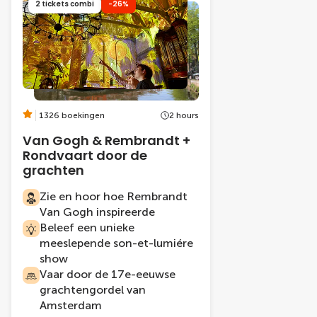
2 tickets combi
-26%
1326 boekingen
2 hours
Van Gogh & Rembrandt +
Rondvaart door de
grachten
Zie en hoor hoe Rembrandt
Van Gogh inspireerde
Beleef een unieke
meeslepende son-et-lumiére
show
Vaar door de 17e-eeuwse
grachtengordel van
Amsterdam