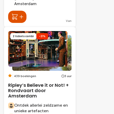
Amsterdam
Van
2 tickets combi
-21%
439 boekingen
3 uur
Ripley’s Believe it or Not! +
Rondvaart door
Amsterdam
Ontdek allerlei zeldzame en
unieke artefacten