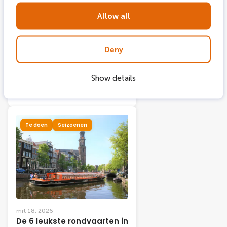
Allow all
Deny
apr 16, 2026
Koningsdag in Amsterdam
Show details
2026: jouw ultieme gids
met 10 tips
Te doen
Seizoenen
mrt 18, 2026
De 6 leukste rondvaarten in