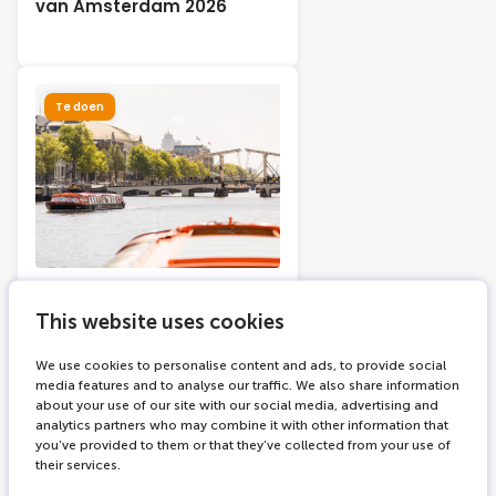
van Amsterdam 2026
Te doen
mei 27, 2026
Hoe Kies je de Beste
This website uses cookies
Rondvaart in Amsterdam?
We use cookies to personalise content and ads, to provide social
media features and to analyse our traffic. We also share information
about your use of our site with our social media, advertising and
analytics partners who may combine it with other information that
Te doen
Seizoenen
you’ve provided to them or that they’ve collected from your use of
their services.