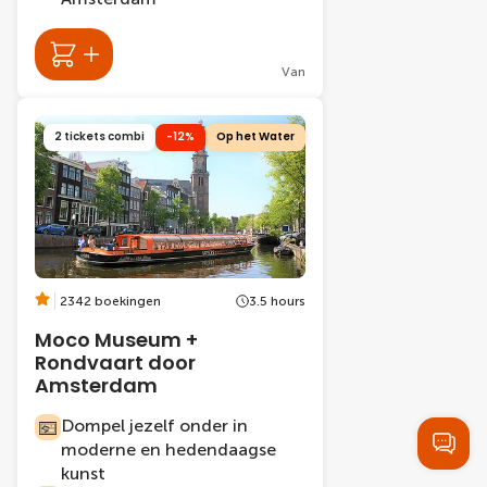
Van
2 tickets combi
-12%
Op het Water
2342 boekingen
3.5 hours
Moco Museum +
Rondvaart door
Amsterdam
Dompel jezelf onder in
moderne en hedendaagse
kunst