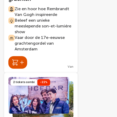
Zie en hoor hoe Rembrandt
Van Gogh inspireerde
Beleef een unieke
meeslepende son-et-lumiére
show
Vaar door de 17e-eeuwse
grachtengordel van
Amsterdam
Van
2 tickets combi
-22%