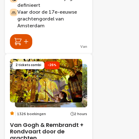
definieert
Vaar door de 17e-eeuwse
grachtengordel van
Amsterdam
Van
2 tickets combi
-26%
1326 boekingen
2 hours
Van Gogh & Rembrandt +
Rondvaart door de
grachten