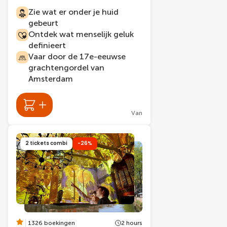
Zie wat er onder je huid
gebeurt
Ontdek wat menselijk geluk
definieert
Vaar door de 17e-eeuwse
grachtengordel van
Amsterdam
Van
2 tickets combi
-26%
1326 boekingen
2 hours