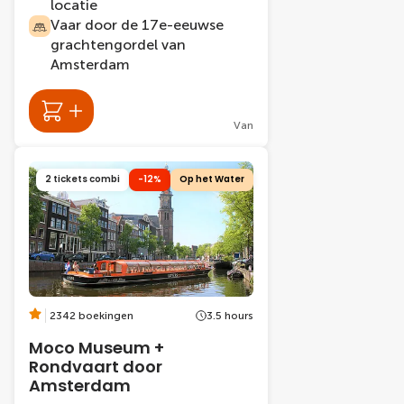
locatie
Vaar door de 17e-eeuwse
grachtengordel van
Amsterdam
Van
2 tickets combi
-12%
Op het Water
2342 boekingen
3.5 hours
Moco Museum +
Rondvaart door
Amsterdam