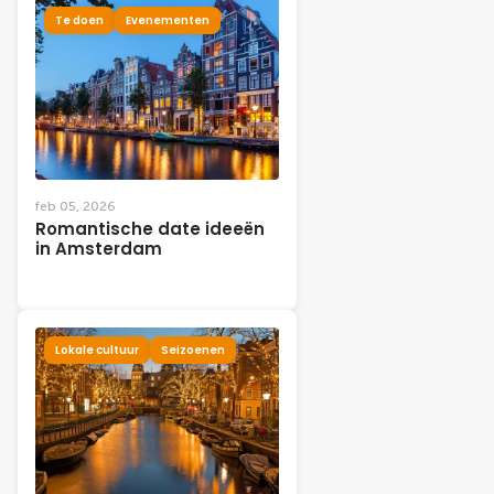
Te doen
Evenementen
feb 05, 2026
Romantische date ideeën
in Amsterdam
Lokale cultuur
Seizoenen