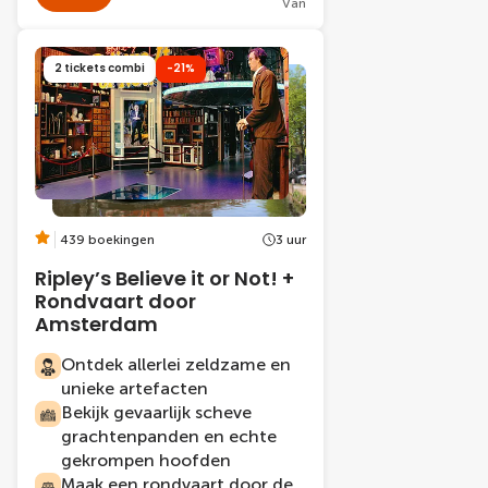
Van
2 tickets combi
-21%
439 boekingen
3 uur
Ripley’s Believe it or Not! +
Rondvaart door
Amsterdam
Ontdek allerlei zeldzame en
unieke artefacten
Bekijk gevaarlijk scheve
grachtenpanden en echte
gekrompen hoofden
Maak een rondvaart door de