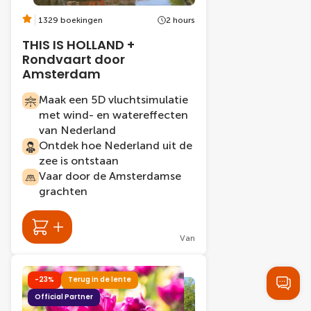
1329 boekingen
2 hours
THIS IS HOLLAND +
Rondvaart door
Amsterdam
Maak een 5D vluchtsimulatie
met wind- en watereffecten
van Nederland
Ontdek hoe Nederland uit de
zee is ontstaan
Vaar door de Amsterdamse
grachten
Van
-23%
Terug in de lente
Official Partner