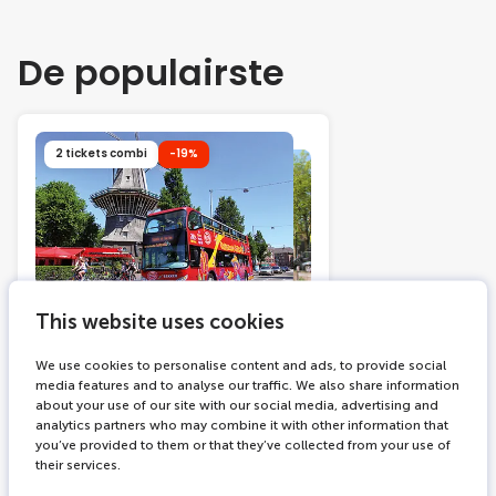
De populairste
2 tickets combi
-19%
This website uses cookies
215 boekingen
24 hours
Hop on Hop off bus +
We use cookies to personalise content and ads, to provide social
Rondvaart door de
media features and to analyse our traffic. We also share information
about your use of our site with our social media, advertising and
Amsterdamse grachten
analytics partners who may combine it with other information that
you’ve provided to them or that they’ve collected from your use of
Verken Amsterdam op je
their services.
eigen tempo met de bus