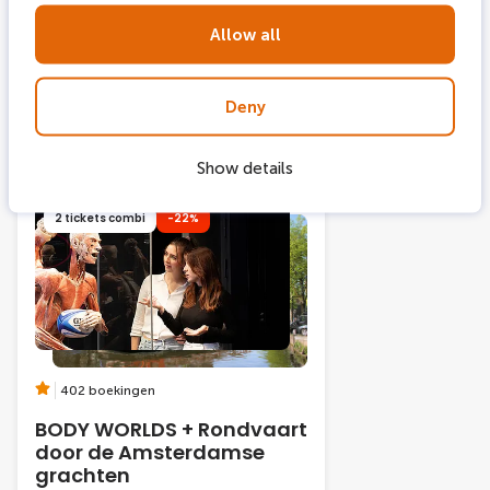
24 uur onbeperkt hoppen
tussen bussen
Allow all
Gratis bezoek aan de Wereld
van Gassan
Deny
Van
Show details
2 tickets combi
-22%
402 boekingen
BODY WORLDS + Rondvaart
door de Amsterdamse
grachten