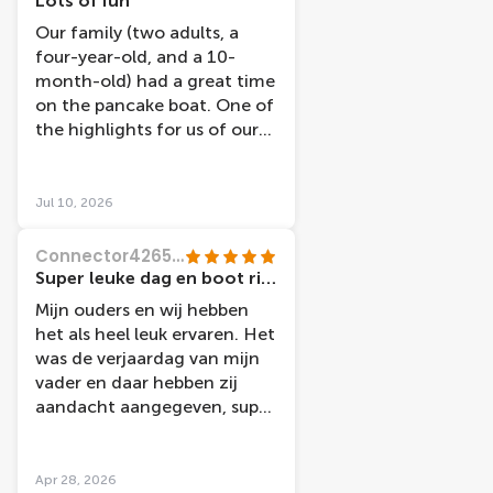
Lots of fun
Our family (two adults, a
four-year-old, and a 10-
month-old) had a great time
on the pancake boat. One of
the highlights for us of our
time in Amsterdam. Big
pancakes (you can choose
each time between plain,
Jul 10, 2026
with cheese, bacon, and
apple; all were tasty) and lots
Connector42655580305
of self-serve toppings
Super leuke dag en boot ritje
(sprinkles, stroopwafel, fruit,
Mijn ouders en wij hebben
Nutella, ham, cheese, the list
het als heel leuk ervaren. Het
goes on). No one left even
was de verjaardag van mijn
remotely hungry! Our four-
vader en daar hebben zij
year-old also really enjoyed
aandacht aangegeven, super
the ball pit. Great idea so
lief en leuk. Mooie dag, leuke
that the adults can continue
rit en mensen zijn heel
enjoying eating while the
vriendelijk en alles is goed
Apr 28, 2026
kids play! Only thing missing