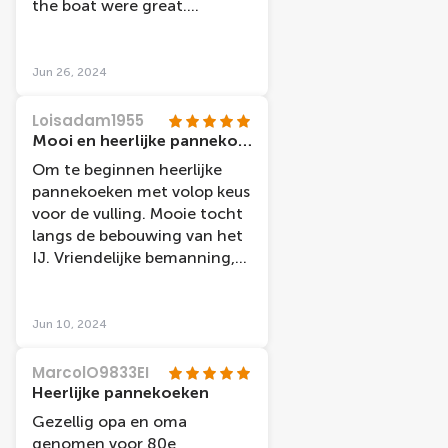
the boat were great.
Delicious pancakes and great
views of Nijgemen. Highly
recommend this!
Jun 26, 2024
Loisadam1955
Mooi en heerlijke pannekoeken-ervaring
Om te beginnen heerlijke
pannekoeken met volop keus
voor de vulling. Mooie tocht
langs de bebouwing van het
IJ. Vriendelijke bemanning,
het was een goeie
pannekoeken-ervaring !!
Jun 10, 2024
MarcolO9833EI
Heerlijke pannekoeken
Gezellig opa en oma
genomen voor 80e