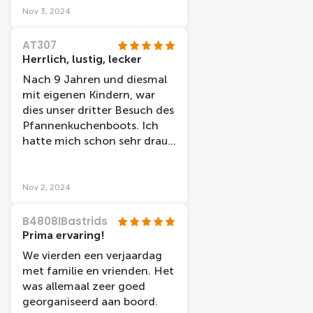
Nov 3, 2024
AT307
Herrlich, lustig, lecker
Nach 9 Jahren und diesmal
mit eigenen Kindern, war
dies unser dritter Besuch des
Pfannenkuchenboots. Ich
hatte mich schon sehr drauf
gefreut und auch die Kinder
gehyped und was soll ich
sagen: Es war super! Die
Nov 2, 2024
Pfannenkuchen sind so
lecker und knusprig,
B4808IBastrids
Toppings aller Art, lebhafte
Prima ervaring!
Athmosphäre an Bord. Das
We vierden een verjaardag
Bällebad war neben den Mini
met familie en vrienden. Het
Marshmallows das Highlight
was allemaal zeer goed
für die Kinder und die
georganiseerd aan boord.
Erwachsenen hatten ein