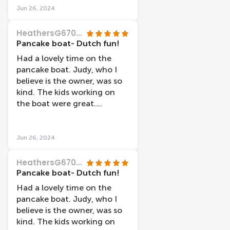
recommend this!
Jun 26, 2024
HeathersG6707RS
Pancake boat- Dutch fun!
Had a lovely time on the
pancake boat. Judy, who I
believe is the owner, was so
kind. The kids working on
the boat were great.
Delicious pancakes and great
views of Nijgemen. Highly
recommend this!
Jun 26, 2024
HeathersG6707RS
Pancake boat- Dutch fun!
Had a lovely time on the
pancake boat. Judy, who I
believe is the owner, was so
kind. The kids working on