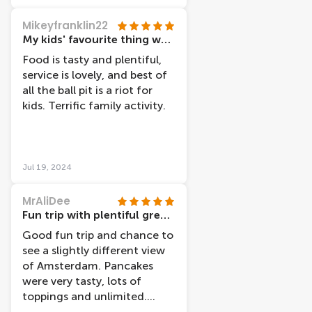
to eat pancakes rather than
to see anything, but it was
Mikeyfranklin22
fun!
My kids' favourite thing we did in Amsterdam
Food is tasty and plentiful,
service is lovely, and best of
all the ball pit is a riot for
kids. Terrific family activity.
Jul 19, 2024
MrAliDee
Fun trip with plentiful great food
Good fun trip and chance to
see a slightly different view
of Amsterdam. Pancakes
were very tasty, lots of
toppings and unlimited.
Surprisingly filling even for