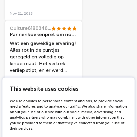
sagte, dass wir richtig
met het assortiment
wären... Glücklicherweise
toppings, fruit, groentjes ,
Nov 21, 2025
haben wir das Boot noch
gemalen kaas enz. en dit
rechtzeitig mit der Fähre
tijdens een rondvaart van
Culture61802462167
erreicht!!! Das Wichtigste ist
1u15min. Wij verkozen de
Pannenkoekenpret om nooit te vergeten!!
aber, dass wir Spaß hatten
vaart van 16:00 uur. De
Wat een geweldige ervaring!
und richtig gut gegessen
vertrekplaats is makkelijk te
Alles tot in de puntjes
haben!
bereiken achterzijde van het
geregeld en volledig op
Centraal station vertrekt de
kindermaat. Het vertrek
veerboot aan pont F4 NDSM
verliep stipt, en er werd
. Je kan hiervoor door het
supergoed rekening
Centraal station lopen via de
gehouden met alle
IJ-passage. De veerboot naar
This website uses cookies
intoleranties. De kinderen
Jul 27, 2025
de overzijde duurt ongeveer
hebben zich rot geamuseerd
7 min. daar aangekomen ga
We use cookies to personalise content and ads, to provide social
en praten er nog steeds
Adventure40966714508
media features and to analyse our traffic. We also share information
je rechts en direct terug
over! Absoluut een aanrader
Pannekoekenboot een ware vriendelijke attractie
about your use of our site with our social media, advertising and
rechts aan het water ligt de
en zeker voor herhaling
analytics partners who may combine it with other information that
Een leuke bijzondere
Pannekoekenboot.
you’ve provided to them or that they’ve collected from your use of
vatbaar!
ervaring en alles goed
their services.
geregeld. Onderdeel van ons