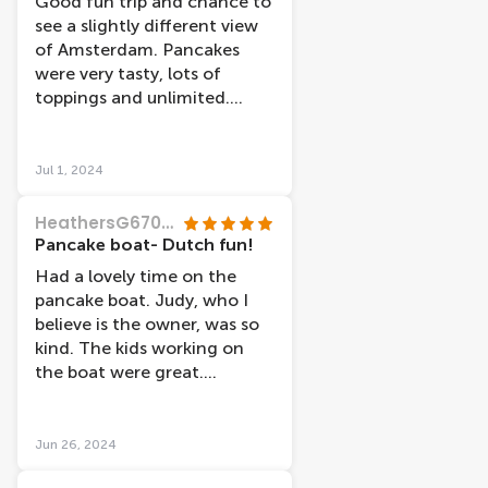
Good fun trip and chance to
see a slightly different view
of Amsterdam. Pancakes
were very tasty, lots of
toppings and unlimited.
Surprisingly filling even for
our teenage sons so
provided full dinner! Staff
Jul 1, 2024
friendly. Would go back!
HeathersG6707RS
Pancake boat- Dutch fun!
Had a lovely time on the
pancake boat. Judy, who I
believe is the owner, was so
kind. The kids working on
the boat were great.
Delicious pancakes and great
views of Nijgemen. Highly
recommend this!
Jun 26, 2024