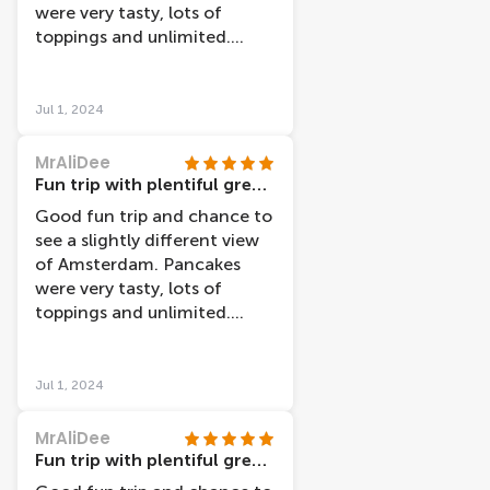
were very tasty, lots of
toppings and unlimited.
Surprisingly filling even for
our teenage sons so
provided full dinner! Staff
Jul 1, 2024
friendly. Would go back!
MrAliDee
Fun trip with plentiful great food
Good fun trip and chance to
see a slightly different view
of Amsterdam. Pancakes
were very tasty, lots of
toppings and unlimited.
Surprisingly filling even for
our teenage sons so
provided full dinner! Staff
Jul 1, 2024
friendly. Would go back!
MrAliDee
Fun trip with plentiful great food