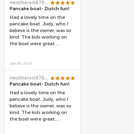
HeathersG6707RS
Pancake boat- Dutch fun!
Had a lovely time on the
pancake boat. Judy, who I
believe is the owner, was so
kind. The kids working on
the boat were great.
Delicious pancakes and great
views of Nijgemen. Highly
recommend this!
Jun 26, 2024
HeathersG6707RS
Pancake boat- Dutch fun!
Had a lovely time on the
pancake boat. Judy, who I
believe is the owner, was so
kind. The kids working on
the boat were great.
Delicious pancakes and great
views of Nijgemen. Highly