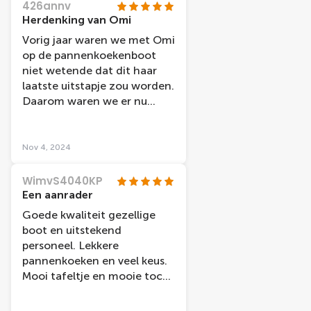
426annv
Herdenking van Omi
Vorig jaar waren we met Omi
op de pannenkoekenboot
niet wetende dat dit haar
laatste uitstapje zou worden.
Daarom waren we er nu
weer. Het was weer heerlijk
en we hebben mooie
herinneringen opgehaald
Nov 4, 2024
aan Omi. Volgend jaar zijn
we er weer! Ik weet helaas
WimvS4040KP
niet meer hoe onze
Een aanrader
bedienende heet maar ze
Goede kwaliteit gezellige
was superlief en we kregen
boot en uitstekend
van haar een klein kadootje
personeel. Lekkere
als herinnering.
pannenkoeken en veel keus.
Mooi tafeltje en mooie tocht
over het ij.