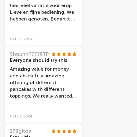
heel veel variatie voor erop.
Lieve en fijne bediening. We
hebben genoten. Bedankt en
denk tot ziens
Oct 19, 2024
ShaunhP7738TP
Everyone should try this
Amazing value for money
and absolutely amazing
offering of different
pancakes with different
toppings. We really wanted
to do this a second time in
our 4 day holiday but
couldn’t. Can’t recommend
Oct 13, 2024
strong enough to give it a
try. Drinks a little pricey but
279gitav
expected.