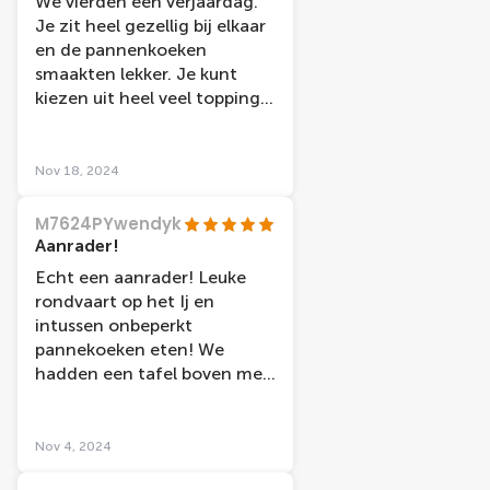
We vierden een verjaardag.
Je zit heel gezellig bij elkaar
en de pannenkoeken
smaakten lekker. Je kunt
kiezen uit heel veel toppings.
Er is voor iedereen, jong en
oud, wel wat bij. Het was
goed geregeld en de
Nov 18, 2024
bediening was vriendelijk. Je
vaart langs een leuk stukje
M7624PYwendyk
Amsterdam. En voor jonge
Aanrader!
kinderen is er ook nog de
Echt een aanrader! Leuke
mogelijkheid om tijdens de
rondvaart op het Ij en
tweede helft van de
intussen onbeperkt
boottocht in het ballen bad
pannekoeken eten! We
in het ruim te spelen.
hadden een tafel boven met
mooi uitzicht. Vriendelijk
personeel en pannekoeken
zijn heerlijk met veel keuze in
Nov 4, 2024
toppings!