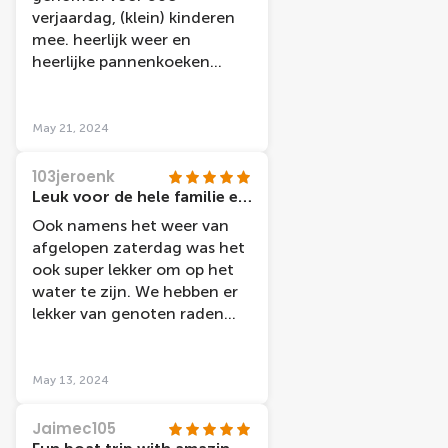
verjaardag, (klein) kinderen
mee. heerlijk weer en
heerlijke pannenkoeken
zoals altijd. echt een
aanrader voor familie en of
met de kinderen.
May 21, 2024
103jeroenk
Leuk voor de hele familie en ook voor vrienden groepen zeker aan te bevelen
Ook namens het weer van
afgelopen zaterdag was het
ook super lekker om op het
water te zijn. We hebben er
lekker van genoten raden
het ook iedereen aan het
eten was ook top genoeg
keuzes als toppings op de
May 13, 2024
pannenkoeken.
Jaimec105