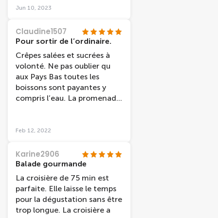
affamés qui cherchent à
Jun 10, 2023
tout prix à rentabiliser.
Moment sympa.
Claudine1507
Pour sortir de l’ordinaire.
Crêpes salées et sucrées à
volonté. Ne pas oublier qu
aux Pays Bas toutes les
boissons sont payantes y
compris l’eau. La promenade
en bateau sort de l’ordinaire
puisqu’il faut prendre le ferry
pour atteindre le quai de
Feb 12, 2022
départ. On arrive ainsi dans
un quartier d’artistes peu
Karine2906
commun et agréable.
Balade gourmande
Expérience intéressante.
La croisière de 75 min est
parfaite. Elle laisse le temps
pour la dégustation sans être
trop longue. La croisière a