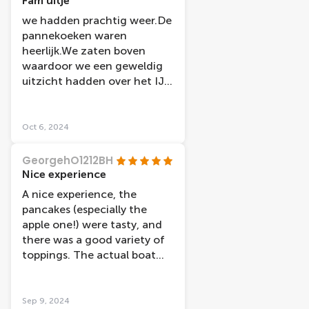
Fam uitje
we hadden prachtig weer.De
pannekoeken waren
heerlijk.We zaten boven
waardoor we een geweldig
uitzicht hadden over het IJ.
Rondvaart was heel leuk.
Vriendelijk personeel en
logistiek liep alles perfect.
Oct 6, 2024
GeorgehO1212BH
Nice experience
A nice experience, the
pancakes (especially the
apple one!) were tasty, and
there was a good variety of
toppings. The actual boat
trip doesn’t go by many
interesting thing to see so
it’s definitely a boat trip just
Sep 9, 2024