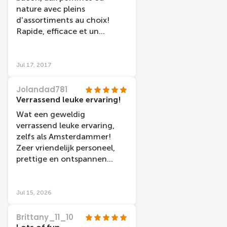
nature avec pleins
d'assortiments au choix!
Rapide, efficace et un
personnel très
sympathique!!! A faire sans
problème!!!
Jul 17, 2017
Jolandad781
Verrassend leuke ervaring!
Wat een geweldig
verrassend leuke ervaring,
zelfs als Amsterdammer!
Zeer vriendelijk personeel,
prettige en ontspannen
sfeer, een ‘ouderwets’
gezellig uitje, aanrader!
Jul 15, 2026
Brittany_11_10