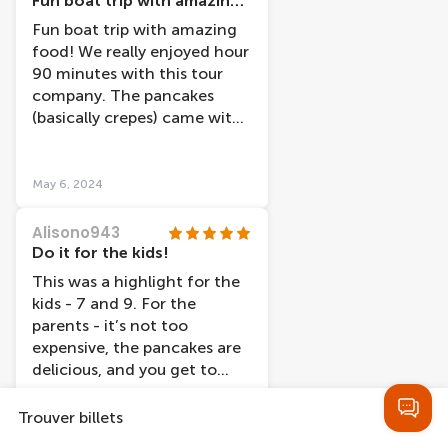
Fun boat trip with amazing food!
Fun boat trip with amazing
food! We really enjoyed hour
90 minutes with this tour
company. The pancakes
(basically crepes) came with
so many toppings, so we
tried all 3 types of pancakes.
We left completely full and
May 6, 2024
relaxed. We will definitely do
this again!
Alisono943
Do it for the kids!
This was a highlight for the
kids - 7 and 9. For the
parents - it’s not too
expensive, the pancakes are
delicious, and you get to
relax on the water while the
kids have fun. I recommend
Trouver billets
it for sure - just go with
Apr 29, 2024