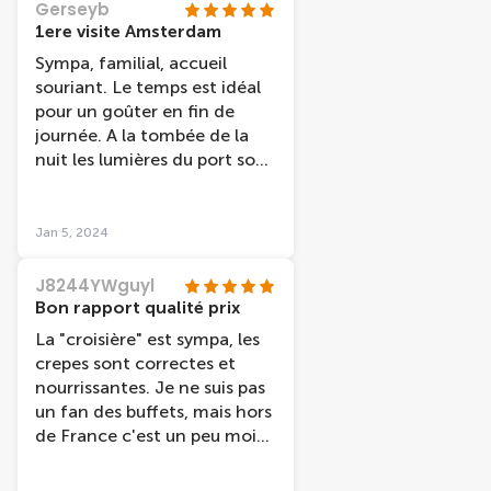
Gerseyb
1ere visite Amsterdam
Sympa, familial, accueil
souriant. Le temps est idéal
pour un goûter en fin de
journée. A la tombée de la
nuit les lumières du port sont
très belles
Jan 5, 2024
J8244YWguyl
Bon rapport qualité prix
La "croisière" est sympa, les
crepes sont correctes et
nourrissantes. Je ne suis pas
un fan des buffets, mais hors
de France c'est un peu moins
oppressant, je n'ai pas eu
l'impression d'être avec des