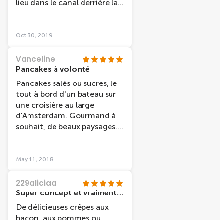
lieu dans le canal derrière la
gare donc au milieu d un
paysage plutôt industriel,
mais cela nous a permis de
Oct 30, 2019
découvrir un autre côté d
Amsterdam. La zone d
Vanceline
embarquement se situe dans
Pancakes à volonté
le quartier NDSM : prendre
Pancakes salés ou sucres, le
quelques minutes pour aller
tout à bord d'un bateau sur
découvrir quelques beaux
une croisière au large
graffitis urbains. Les
d'Amsterdam. Gourmand à
pancakes sont très bons : 3
souhait, de beaux paysages.
bases : bacon, pommes ou
Tout y est pour se dépayser !
nature et après on ajoute ce
qu on veut (choix de salé ou
May 11, 2018
sucré)
229aliciaa
Super concept et vraiment un régal!
De délicieuses crêpes aux
bacon, aux pommes ou