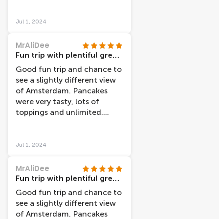
our teenage sons so
provided full dinner! Staff
Jul 1, 2024
friendly. Would go back!
MrAliDee
Fun trip with plentiful great food
Good fun trip and chance to
see a slightly different view
of Amsterdam. Pancakes
were very tasty, lots of
toppings and unlimited.
Surprisingly filling even for
our teenage sons so
provided full dinner! Staff
Jul 1, 2024
friendly. Would go back!
MrAliDee
Fun trip with plentiful great food
Good fun trip and chance to
see a slightly different view
of Amsterdam. Pancakes