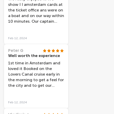
the city and the tour even
show I I amsterdam cards at
helped us to find places to
the ticket office ans were on
visit again in further detail
a boat and on our way within
after the tour. The price was
10 minutes. Our captain
extremely reasonable
(Tony I believe was his name)
considering the excellent
was lovely ,cheerful and very
experience we got, and our
knowledge of the area, he
Feb 12, 2024
boat even left a little early
also had 2 traniees with him
which was nice. All in all, we
and they were also lovely.
Peter G
would definitely recommend
The facilties were clean. If I
Well worth the experience
it!
hadn't have had the I
1st time in Amsterdam and
amsterdam card I would
loved it Booked on the
have still paid what the price
Lovers Canal cruise early in
was (which I think is
the morning to get a feel for
reasonable).
the city and to get our
bearings The tour showed
the highlights of the city
and the comentry was good
Feb 12, 2024