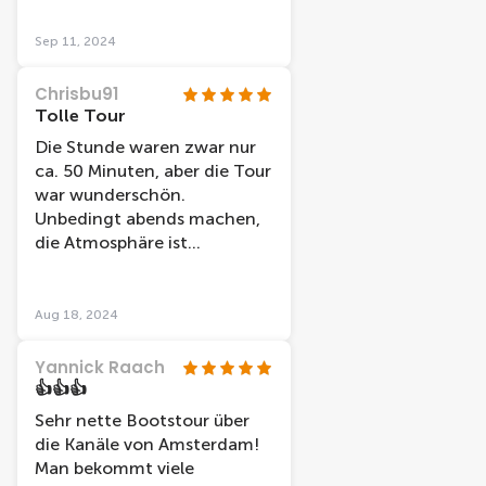
erhalten für den Treffpunkt
und pünktlich, sowie sauber.
Sep 11, 2024
Chrisbu91
Tolle Tour
Die Stunde waren zwar nur
ca. 50 Minuten, aber die Tour
war wunderschön.
Unbedingt abends machen,
die Atmosphäre ist
unbeschreiblich!
Aug 18, 2024
Yannick Raach
👍👍👍
Sehr nette Bootstour über
die Kanäle von Amsterdam!
Man bekommt viele