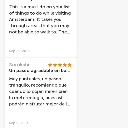
This is a must do on your list
of things to do while visiting
Amsterdam. It takes you
through areas that you may
not be able to walk to. The
captain points out things of
interest and tells the story
behind it.
Sep 21, 2024
Sarakshi
Un paseo agradable en barco
Muy puntuales, un paseo
tranquilo, recomiendo que
cuando lo cojan miren bien
la metereología, pues así
podrán disfrutar mejor de las
vistas.
Sep 9, 2024