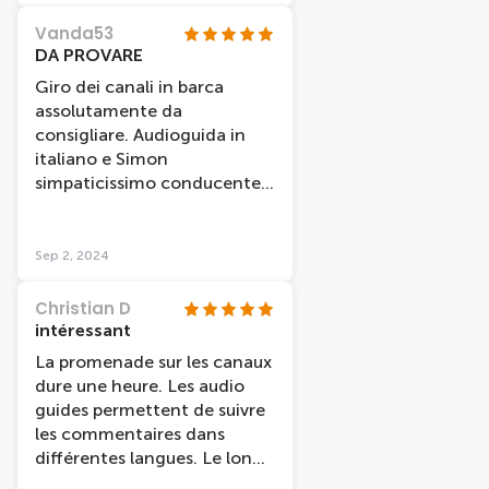
Vanda53
DA PROVARE
Giro dei canali in barca
assolutamente da
consigliare. Audioguida in
italiano e Simon
simpaticissimo conducente
che comunque dava ulteriori
informazioni in inglese. La
durata è di un'ora ma ci è
Sep 2, 2024
dispiaciuto scendere!!
Christian D
intéressant
La promenade sur les canaux
dure une heure. Les audio
guides permettent de suivre
les commentaires dans
différentes langues. Le long
de cette promenade fluviale,