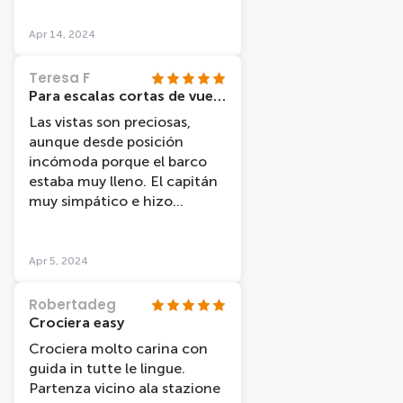
nous découvrons l'histoire de
la ville et des monuments
Apr 14, 2024
"célèbres". Par contre, le
confort est rudimentaire.
Teresa F
Para escalas cortas de vuelo
Las vistas son preciosas,
aunque desde posición
incómoda porque el barco
estaba muy lleno. El capitán
muy simpático e hizo
agradable el viaje.
Apr 5, 2024
Robertadeg
Crociera easy
Crociera molto carina con
guida in tutte le lingue.
Partenza vicino ala stazione