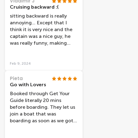
Vladimir J
Cruising backward :(
sitting backward is really
annoying... Except that I
think it is very nice and the
captain was a nice guy, he
was really funny, making
jokes.
Feb 9, 2024
Pieta
Go with Lovers
Booked through Get Your
Guide literally 20 mins
before boarding. They let us
join a boat that was
boarding as soon as we got
there, which was great, no
standing around as they