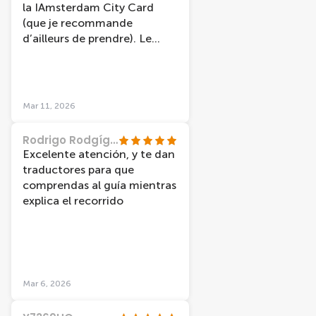
la IAmsterdam City Card
(que je recommande
d’ailleurs de prendre). Le
guide était très gentil et très
drôle, ce qui a rendu la
balade encore plus agréable.
Nous avons eu la chance de
Mar 11, 2026
visiter les canaux sous un
magnifique ciel bleu, ce qui a
Rodrigo Rodgíguez
rendu l’expérience vraiment
Excelente atención, y te dan
magique.
traductores para que
comprendas al guía mientras
explica el recorrido
Mar 6, 2026