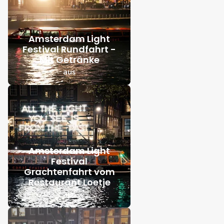
Amsterdam Light
Festival Rundfahrt -
Mit Getränke
aus
Amsterdam Light
Festival
Grachtenfahrt vom
Restaurant Loetje
aus