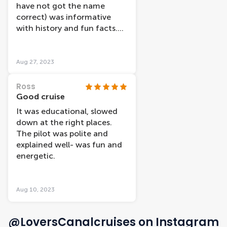
have not got the name
the cruise and my teenage
correct) was informative
daughter said it was one of
with history and fun facts.
the nicest things we did
Would recommend.
when in Amsterdam.
Aug 27, 2023
Ross
Good cruise
It was educational, slowed
down at the right places.
The pilot was polite and
explained well- was fun and
energetic.
Aug 10, 2023
@LoversCanalcruises on Instagram