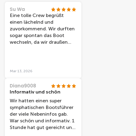
Su Wa
Eine tolle Crew begrüßt
einen lächelnd und
zuvorkommend. Wir durften
sogar spontan das Boot
wechseln, da wir draußen
sitzen wollten und nicht
jedes Boot hat dazu die
Möglichkeit. Die Station liegt
direkt am Bahnhof und ist
Mar 13, 2026
daher sehr zentral. Preis-
Leistung ist top.
Diana9008
Informativ und schön
Wir hatten einen super
symphatischen Bootsführer
der viele Nebeninfos gab.
War schön und informativ. 1
Stunde hat gut gereicht und
empfehlenswert. Gute Karte