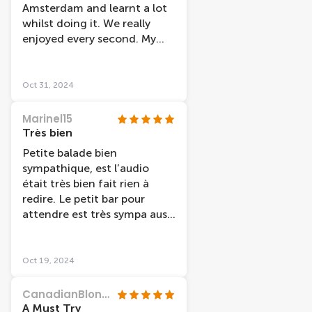
Amsterdam and learnt a lot
whilst doing it. We really
enjoyed every second. My
five year old didn’t want to
get off. The captain was also
very knowledgeable.
Oct 31, 2024
Marinel15
Très bien
Petite balade bien
sympathique, est l’audio
était très bien fait rien à
redire. Le petit bar pour
attendre est très sympa aussi
avant d’accéder au bateau.
Oct 19, 2024
CanadianBlondie
A Must Try