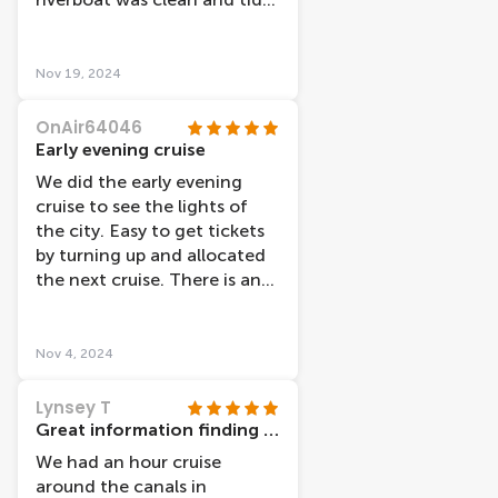
easy to walk on and off, it
was a nice day and we got
some beautiful pictures!! A
Nov 19, 2024
great end to a fantastic
tourist holiday!!
OnAir64046
Early evening cruise
We did the early evening
cruise to see the lights of
the city. Easy to get tickets
by turning up and allocated
the next cruise. There is an
audio link that you can use,
but we decided to just sit
outside and watch the views.
Nov 4, 2024
An hour cruise which was
interesting and pretty.
Lynsey T
Great information finding cruise
We had an hour cruise
around the canals in