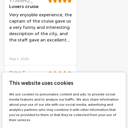
Y7369HQ_
Lovers cruise
Very enjoyble experience, the
captain of the cruise gave us
a very funny and interesting
description of the city, and
the staff gave an excellent
service.
May 1, 2025
Elvira T
Es un tour más general
This website uses cookies
El tour está muy bien, en
cambio si ya has hecho un
We use cookies to personalise content and ads, to provide social
freetour por la ciudad
media features and to analyse our traffic. We also share information
about your use of our site with our social media, advertising and
recomiendo el crucero
analytics partners who may combine it with other information that
primero, te da una vista más
you’ve provided to them or that they’ve collected from your use of
general, mi amiga y yo al
their services.
haber hecho antes el