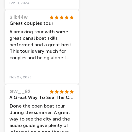
weren’t so busy. We took a
Feb 8, 2024
daytime trip and glad we did.
Maybe evening cruises would
Silk44w
be better in warmer months
Great couples tour
with open boats. The boat
A amazing tour with some
was modern, clean and
great canal boat skills
warm and no condensation
performed and a great host.
at all during any part of our
This tour is very much for
cruise. The headphones were
couples and being alone I
included and the audio
felt a little out of place.
commentary was
interesting. The captain also
Nov 27, 2023
added bits and pieces of
extra info which was
GW__92
appreciated. It was a great
A Great Way To See The City
introduction to the canals of
Done the open boat tour
Amsterdam as we decided to
during the summer. A great
do this trip literally an hour
way to see the city and the
after arriving in Amsterdam.
audio guide gave plenty of
It helped us with our
information along the way.